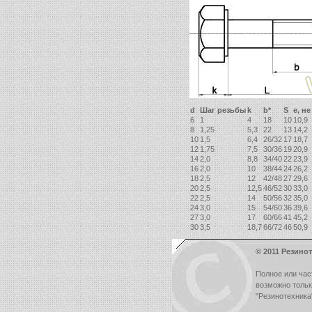
d
Шаг резьбы
k
b*
S
e, н
6
1
4
18
10
10,9
8
1,25
5,3
22
13
14,2
10
1,5
6,4
26/32
17
18,7
12
1,75
7,5
30/36
19
20,9
14
2,0
8,8
34/40
22
23,9
16
2,0
10
38/44
24
26,2
18
2,5
12
42/48
27
29,6
20
2,5
12,5
46/52
30
33,0
22
2,5
14
50/56
32
35,0
24
3,0
15
54/60
36
39,6
27
3,0
17
60/66
41
45,2
30
3,5
18,7
66/72
46
50,9
© 2011 Резинот
Полное или час
возможно толь
"Резинотехника