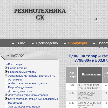
РЕЗИНОТЕХНИКА
СК
О нас
Производство
Продукция
Новос
Главная
>
Продукц
КАТАЛОГ
Цены на товары кат
7798-80
» на 03.0
Все товары
Новые позиции
Производимые товары
Код
Ед
Наименование
Абразивные материалы, инструменты
товара
изм
Автохимия
Асбесто - технические изделия
1534
Болт М 6* 16 ГОСТ
кг.
Гидрооборудование
7798-70 (1кг-193шт)
Датчики, указатели
1535
Болт М 6* 20(25)
кг.
Двигателя внутреннего сгорания
ГОСТ 7798-70
(1кг-170шт)
Круги отрезные, зачистные, абразивные
материалы
5540
Болт М 6* 25 DIN933
кг.
оцинкованный
Запчасти для элеваторов,