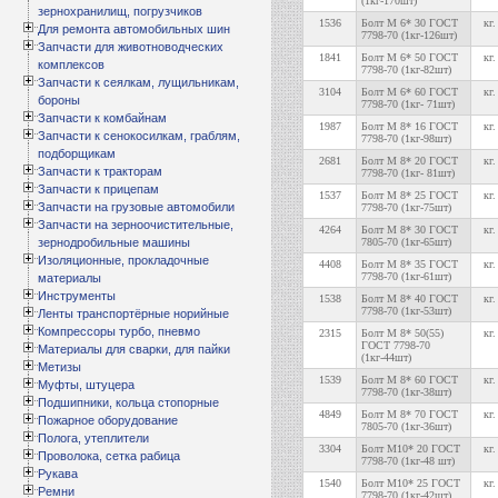
(1кг-170шт)
зернохранилищ, погрузчиков
1536
Болт М 6* 30 ГОСТ
кг.
Для ремонта автомобильных шин
7798-70 (1кг-126шт)
Запчасти для животноводческих
1841
Болт М 6* 50 ГОСТ
кг.
комплексов
7798-70 (1кг-82шт)
Запчасти к сеялкам, лущильникам,
3104
Болт М 6* 60 ГОСТ
кг.
бороны
7798-70 (1кг- 71шт)
Запчасти к комбайнам
1987
Болт М 8* 16 ГОСТ
кг.
Запчасти к сенокосилкам, граблям,
7798-70 (1кг-98шт)
подборщикам
2681
Болт М 8* 20 ГОСТ
кг.
Запчасти к тракторам
7798-70 (1кг- 81шт)
Запчасти к прицепам
1537
Болт М 8* 25 ГОСТ
кг.
Запчасти на грузовые автомобили
7798-70 (1кг-75шт)
Запчасти на зерноочистительные,
4264
Болт М 8* 30 ГОСТ
кг.
зернодробильные машины
7805-70 (1кг-65шт)
Изоляционные, прокладочные
4408
Болт М 8* 35 ГОСТ
кг.
7798-70 (1кг-61шт)
материалы
Инструменты
1538
Болт М 8* 40 ГОСТ
кг.
7798-70 (1кг-53шт)
Ленты транспортёрные норийные
Компрессоры турбо, пневмо
2315
Болт М 8* 50(55)
кг.
ГОСТ 7798-70
Материалы для сварки, для пайки
(1кг-44шт)
Метизы
1539
Болт М 8* 60 ГОСТ
кг.
Муфты, штуцера
7798-70 (1кг-38шт)
Подшипники, кольца стопорные
4849
Болт М 8* 70 ГОСТ
кг.
Пожарное оборудование
7805-70 (1кг-36шт)
Полога, утеплители
3304
Болт М10* 20 ГОСТ
кг.
Проволока, сетка рабица
7798-70 (1кг-48 шт)
Рукава
1540
Болт М10* 25 ГОСТ
кг.
Ремни
7798-70 (1кг-42шт)