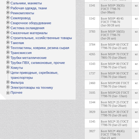
Сальники, манжеты
1541
Болт М10* 30(35)
кг.
Рабочая одежда, ткани
ГОСТ 7798-70
(1кг-38шт)
Ремкомплекты
Семяпровод
1542
Болт М10* 40/45
кг.
ГОСТ 7798-70
Сварочное оборудование
(1кг-30/28 шт)
Система охлаждения
3783
Болт М10* 50(55)
кг.
Смазочные материалы
ГОСТ 7798-70
Строительные, хозяйственные товары
(1кг-26 шт)
Такелаж
3784
Болт М10* 60 ГОСТ
кг.
Техпластины, коврики, резина сырая
7798-70 (1кг-23 шт)
Трансмиссия
4265
Болт М10* 70 ГОСТ
кг.
Трубки металлические
7805-70 (1кг-20шт)
Трубки ПВХ, силиконовые, прочие
1543
Болт М10* 80 ГОСТ
кг.
7798-70 (1кг-17шт)
Хомуты
Цепи приводные, скребковые,
1737
Болт М10* 90 ГОСТ
кг.
7798-70 (1кг-16шт)
транспортеры
Фильтра
2460
Болт М10*100 ГОСТ
кг.
7798-70 (1кг-14шт)
Электротовары на технику
Прочее
3105
Болт М10*120 ГОСТ
кг.
7798-70 (1кг- 13шт)
1544
Болт М12* 25 ГОСТ
кг.
7798-70 (1кг-26шт)
3929
Болт М12* 30 ГОСТ
кг.
7798-70 (1кг-26 шт)
1545
Болт М12* 35 ГОСТ
кг.
7798-70 (1кг-23 шт)
3927
Болт М12* 40(45)
кг.
ГОСТ 7798-70
(1кг-21 шт)