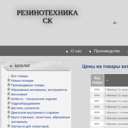
РЕЗИНОТЕХНИКА
СК
О нас
Производство
КАТАЛОГ
Цены на товары кат
Все товары
Код
Новые позиции
товара
Производимые товары
Абразивные материалы, инструменты
4906
Гайковерт 2х скор
Автохимия
4904
Гайковерт 2х скор
Асбесто - технические изделия
4907
Гайковерт 2х скор
Гидрооборудование
4905
Гайковерт 2х скор
Датчики, указатели
Двигателя внутреннего сгорания
4900
Гайковерт с голов
Круги отрезные, зачистные, абразивные
4903
Гайковерт удлинен
материалы
4901
Гайковерт удлинен
Запчасти для элеваторов,