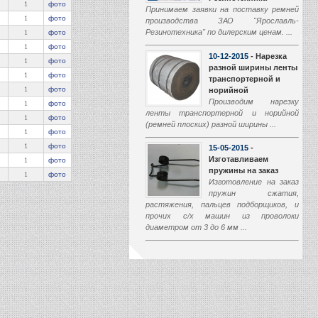
1
фото
Принимаем заявки на поставку ремней
1
фото
производства ЗАО "Ярославль-
Резинотехника" по дилерским ценам. ...
1
фото
1
фото
10-12-2015
- Нарезка
1
фото
разной ширины ленты
1
фото
транспортерной и
1
фото
норийной
Производим нарезку
1
фото
ленты транспортерной и норийной
1
фото
(ремней плоских) разной ширины ...
1
фото
1
фото
15-05-2015
-
Изготавливаем
1
фото
пружины на заказ
1
фото
Изготовление на заказ
пружин сжатия,
растяжения, пальцев подборщиков, и
прочих с/х машин из проволоки
диаметром от 3 до 6 мм ...
01-03-2015
-
Производство
транспортеров
наклонной камеры
Начали производство
транспортеров наклонной камеры (ТНК)