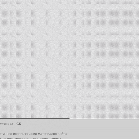
техника - СК
стичное использование материалов сайта
ько с письменного разрешения Фирмы