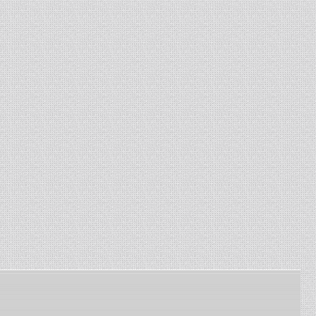
комбайнов Енисей, Нива. ...
13-01-2024
-
Изготовление сетки
рабица
Изготавливаем сетку
рабица под заказ по
заданным размерам ...