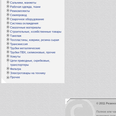
Сальники, манжеты
Рабочая одежда, ткани
Ремкомплекты
Семяпровод
Сварочное оборудование
Система охлаждения
Смазочные материалы
Строительные, хозяйственные товары
Такелаж
Техпластины, коврики, резина сырая
Трансмиссия
Трубки металлические
Трубки ПВХ, силиконовые, прочие
Хомуты
Цепи приводные, скребковые,
транспортеры
Фильтра
Электротовары на технику
Прочее
© 2011 Резино
Полное или ча
возможно тол