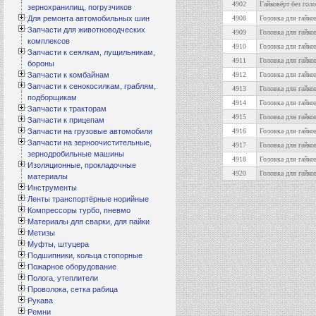
4902
Гайковёрт без гол
зернохранилищ, погрузчиков
Для ремонта автомобильных шин
4908
Головка для гайков
Запчасти для животноводческих
4909
Головка для гайков
комплексов
4910
Головка для гайков
Запчасти к сеялкам, лущильникам,
4911
Головка для гайков
бороны
Запчасти к комбайнам
4912
Головка для гайков
Запчасти к сенокосилкам, граблям,
4913
Головка для гайков
подборщикам
4914
Головка для гайков
Запчасти к тракторам
4915
Головка для гайков
Запчасти к прицепам
Запчасти на грузовые автомобили
4916
Головка для гайков
Запчасти на зерноочистительные,
4917
Головка для гайков
зернодробильные машины
4918
Головка для гайков
Изоляционные, прокладочные
4920
Головка для гайков
материалы
Инструменты
Ленты транспортёрные норийные
Компрессоры турбо, пневмо
Материалы для сварки, для пайки
Метизы
Муфты, штуцера
Подшипники, кольца стопорные
Пожарное оборудование
Полога, утеплители
Проволока, сетка рабица
Рукава
Ремни