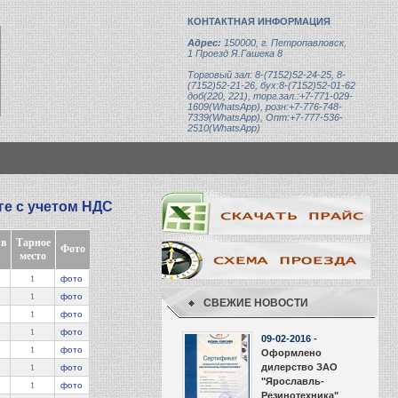
КОНТАКТНАЯ ИНФОРМАЦИЯ
Адрес:
150000, г. Петропавловск,
1 Проезд Я.Гашека 8
Торговый зал: 8-(7152)52-24-25, 8-
(7152)52-21-26, бух:8-(7152)52-01-62
доб(220, 221), торг.зал.:+7-771-029-
1609(WhatsApp), розн:+7-776-748-
7339(WhatsApp), Опт:+7-777-536-
2510(WhatsApp)
нге с учетом НДС
 в
Тарное
Фото
место
1
фото
1
фото
СВЕЖИЕ НОВОСТИ
1
фото
1
фото
09-02-2016
-
1
фото
Оформлено
дилерство ЗАО
1
фото
"Ярославль-
1
фото
Резинотехника"