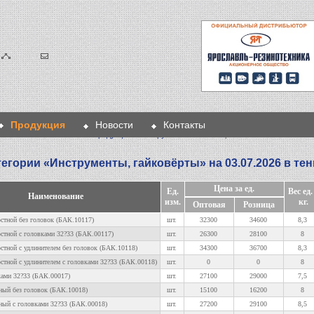
Продукция
Новости
Контакты
Главная
>
Продукция
>
Инструменты
> Гайковёрты
егории «
Инструменты, гайковёрты
» на 03.07.2026 в те
Цена за ед.
Ед.
Вес ед.
Наименование
изм.
кг.
Оптовая
Розница
остной без головок (БАК.10117)
шт.
32300
34600
8,3
остной с головками 32?33 (БАК.00117)
шт.
26300
28100
8
остной с удлинителем без головок (БАК.10118)
шт.
34300
36700
8,3
остной с удлинителем с головками 32?33 (БАК.00118)
шт.
0
0
8
ками 32?33 (БАК.00017)
шт.
27100
29000
7,5
ный без головок (БАК.10018)
шт.
15100
16200
8
ный с головками 32?33 (БАК.00018)
шт.
27200
29100
8,5