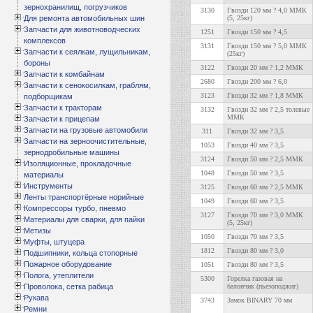
зернохранилищ, погрузчиков
3130
Гвозди 120 мм ? 4,0 ММК
Для ремонта автомобильных шин
(5, 25кг)
Запчасти для животноводческих
1251
Гвозди 150 мм ? 4,5
комплексов
3131
Гвозди 150 мм ? 5,0 ММК
Запчасти к сеялкам, лущильникам,
(25кг)
бороны
3122
Гвозди 20 мм ? 1,2 ММК
Запчасти к комбайнам
2680
Гвозди 200 мм ? 6,0
Запчасти к сенокосилкам, граблям,
3123
Гвозди 32 мм ? 1,8 ММК
подборщикам
Запчасти к тракторам
3132
Гвозди 32 мм ? 2,5 толевые
ММК
Запчасти к прицепам
Запчасти на грузовые автомобили
311
Гвозди 32 мм ? 3,5
Запчасти на зерноочистительные,
1053
Гвозди 40 мм ? 3,5
зернодробильные машины
3124
Гвозди 50 мм ? 2,5 ММК
Изоляционные, прокладочные
1048
Гвозди 50 мм ? 3,5
материалы
Инструменты
3125
Гвозди 60 мм ? 2,5 ММК
Ленты транспортёрные норийные
1049
Гвозди 60 мм ? 3,5
Компрессоры турбо, пневмо
3127
Гвозди 70 мм ? 3,0 ММК
Материалы для сварки, для пайки
(5, 25кг)
Метизы
1050
Гвозди 70 мм ? 3,5
Муфты, штуцера
1812
Гвозди 80 мм ? 3,0
Подшипники, кольца стопорные
Пожарное оборудование
1051
Гвозди 80 мм ? 3,5
Полога, утеплители
5300
Горелка газовая на
Проволока, сетка рабица
балончик (пьезоподжиг)
Рукава
3743
Замок BINARY 70 мм
Ремни