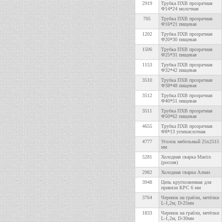
2919
Трубка ПХВ прозрачная
Ф14*24 молочная
705
Трубка ПХВ прозрачная
Ф16*21 пищевая
1202
Трубка ПХВ прозрачная
Ф20*30 пищевая
1506
Трубка ПХВ прозрачная
Ф25*31 пищевая
1153
Трубка ПХВ прозрачная
Ф32*42 пищевая
3510
Трубка ПХВ прозрачная
Ф38*48 пищевая
3512
Трубка ПХВ прозрачная
Ф40*51 пищевая
3511
Трубка ПХВ прозрачная
Ф50*62 пищевая
4655
Трубка ПХВ прозрачная
Ф8*13 углекислотная
4777
Уголок мебельный 25х2515
мм
5281
Холодная сварка Mastix
(россия)
2982
Холодная сварка Алмаз
3948
Цепь круглозвенная для
привязи КРС 6 мм
3764
Черенок на грабли, метёлки
L-1,2м, D-25мм
1833
Черенок на грабли, метёлки
L-1,2м, D-30мм