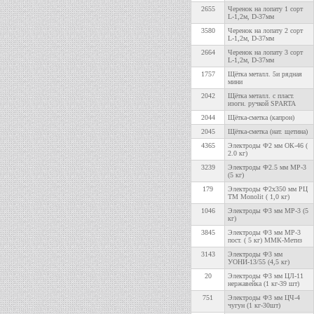
2655
Черенок на лопату 1 сорт
L-1,2м, D-37мм
3580
Черенок на лопату 2 сорт
L-1,2м, D-37мм
2664
Черенок на лопату 3 сорт
L-1,2м, D-37мм
1757
Щётка металл. 5и рядная
мини
2042
Щётка металл. с пласт.
изогн. ручкой SPARTA
2044
Щётка-сметка (капрон)
2045
Щётка-сметка (нат. щетина)
4365
Электроды Ф2 мм ОК-46 (
2.0 кг)
3239
Электроды Ф2.5 мм МР-3
(5 кг)
179
Электроды Ф2х350 мм РЦ
ТМ Monolit ( 1,0 кг)
1046
Электроды Ф3 мм МР-3 (5
кг)
3845
Электроды Ф3 мм МР-3
пост. ( 5 кг) ММК-Метиз
3143
Электроды Ф3 мм
УОНИ-13/55 (4,5 кг)
20
Электроды Ф3 мм ЦЛ-11
нержавейка (1 кг-39 шт)
751
Электроды Ф3 мм ЦЧ-4
чугун (1 кг-30шт)