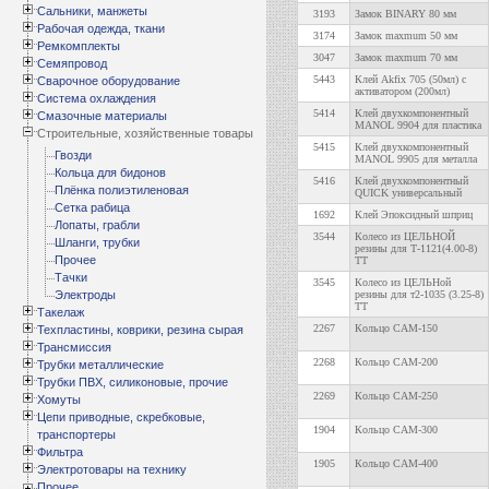
Сальники, манжеты
3193
Замок BINARY 80 мм
Рабочая одежда, ткани
3174
Замок maxmum 50 мм
Ремкомплекты
3047
Замок maxmum 70 мм
Семяпровод
5443
Клей Akfix 705 (50мл) с
Сварочное оборудование
активатором (200мл)
Система охлаждения
5414
Клей двухкомпонентный
Смазочные материалы
MANOL 9904 для пластика
Строительные, хозяйственные товары
5415
Клей двухкомпонентный
Гвозди
MANOL 9905 для металла
Кольца для бидонов
5416
Клей двухкомпонентный
Плёнка полиэтиленовая
QUICK универсальный
Сетка рабица
1692
Клей Эпоксидный шприц
Лопаты, грабли
3544
Колесо из ЦЕЛЬНОЙ
Шланги, трубки
резины для Т-1121(4.00-8)
Прочее
TT
Тачки
3545
Колесо из ЦЕЛЬНой
Электроды
резины для т2-1035 (3.25-8)
TT
Такелаж
2267
Кольцо САМ-150
Техпластины, коврики, резина сырая
Трансмиссия
2268
Кольцо САМ-200
Трубки металлические
Трубки ПВХ, силиконовые, прочие
2269
Кольцо САМ-250
Хомуты
Цепи приводные, скребковые,
1904
Кольцо САМ-300
транспортеры
Фильтра
1905
Кольцо САМ-400
Электротовары на технику
Прочее