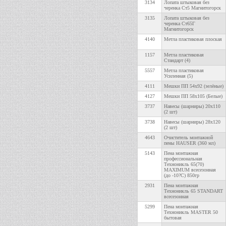
3134
Лопата штыковая без
черенка Ст5 Магнитогорск
3135
Лопата штыковая без
черенка Ст65Г
Магнитогорск
4140
Метла пластиковая плоская
1157
Метла пластиковая
Стандарт (4)
5557
Метла пластиковая
Усиленная (5)
4111
Мешки ПП 54х92 (зелёные)
4127
Мешки ПП 58х105 (Белые)
3737
Навесы (шарниры) 20х110
(2 шт)
3738
Навесы (шарниры) 28х120
(2 шт)
4643
Очиститель монтажной
пены HAUSER (360 мл)
5143
Пена монтажная
профессиональная
Техноникль 65(70)
MAXIMUM всесезонная
(до -10?С) 850гр
2931
Пена монтажная
Техноникль 65 STANDART
всесезонная
5299
Пена монтажная
Техноникль MASTER 50
бытовая