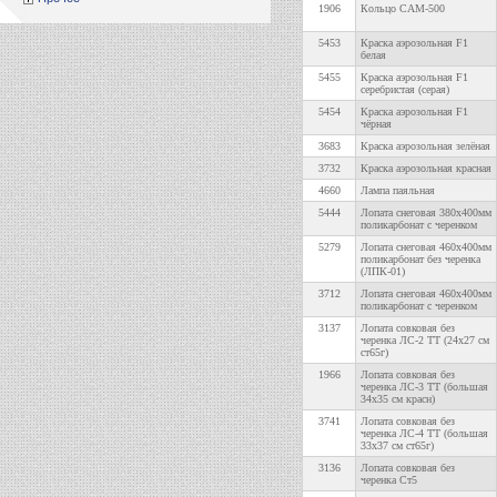
1906
Кольцо САМ-500
5453
Краска аэрозольная F1
белая
5455
Краска аэрозольная F1
серебристая (серая)
5454
Краска аэрозольная F1
чёрная
3683
Краска аэрозольная зелёная
3732
Краска аэрозольная красная
4660
Лампа паяльная
5444
Лопата снеговая 380х400мм
поликарбонат с черенком
5279
Лопата снеговая 460х400мм
поликарбонат без черенка
(ЛПК-01)
3712
Лопата снеговая 460х400мм
поликарбонат с черенком
3137
Лопата совковая без
черенка ЛС-2 ТТ (24х27 см
ст65г)
1966
Лопата совковая без
черенка ЛС-3 ТТ (большая
34х35 см красн)
3741
Лопата совковая без
черенка ЛС-4 ТТ (большая
33х37 см ст65г)
3136
Лопата совковая без
черенка Ст5