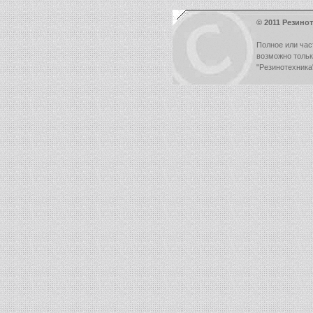
© 2011 Резинот
Полное или час
возможно толь
"Резинотехника