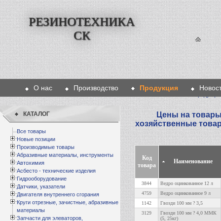
РЕЗИНОТЕХНИКА
СК
О нас
Производство
Продукция
Новос
Главная
>
Продукция
КАТАЛОГ
Цены на товары
хозяйственные това
Все товары
Новые позиции
Производимые товары
Абразивные материалы, инструменты
Код
Наименование
Автохимия
товара
Асбесто - технические изделия
Гидрооборудование
3844
Ведро оцинкованное 12 л
Датчики, указатели
4759
Ведро оцинкованное 9 л
Двигателя внутреннего сгорания
Круги отрезные, зачистные, абразивные
1142
Гвозди 100 мм ? 3,5
материалы
3129
Гвозди 100 мм ? 4,0 ММК
Запчасти для элеваторов,
(5, 25кг)