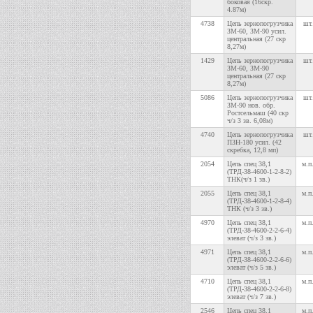
боковая (16скр.
4.87м)
4738
Цепь зернопогрузчика
шт.
ЗМ-60, ЗМ-90 усил.
центральная (27 скр
8,27м)
1429
Цепь зернопогрузчика
шт.
ЗМ-60, ЗМ-90
центральная (27 скр
8,27м)
5086
Цепь зернопогрузчика
шт.
ЗМ-90 нов. обр.
Ростсельмаш (40 скр
ч/з 3 зв. 6,08м)
4740
Цепь зернопогрузчика
шт.
ПЗН-180 усил. (42
скребка, 12,8 мп)
2054
Цепь спец 38,1
м.п
(ТРД-38-4600-1-2-8-2)
ТНК(ч/з 1 зв.)
2055
Цепь спец 38,1
м.п
(ТРД-38-4600-1-2-8-4)
ТНК (ч/з 3 зв.)
4970
Цепь спец 38,1
м.п
(ТРД-38-4600-2-2-6-4)
элеват (ч/з 3 зв.)
4971
Цепь спец 38,1
м.п
(ТРД-38-4600-2-2-6-6)
элеват (ч/з 5 зв.)
4710
Цепь спец 38,1
м.п
(ТРД-38-4600-2-2-6-8)
элеват (ч/з 7 зв.)
2546
Цепь спец 38,1
м.п