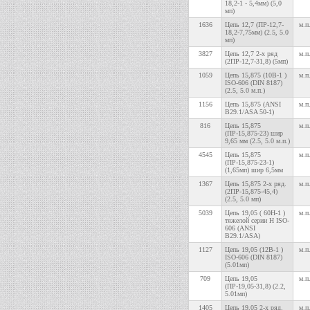
18,2-1 - 5,4мм) (5,0
мп)
1636
Цепь 12,7 (ПР-12,7-
м.п
18,2-7,75мм) (2.5, 5.0
мп)
3827
Цепь 12,7 2-х ряд
м.п
(2ПР-12,7-31,8) (5мп)
1059
Цепь 15,875 (10В-1 )
м.п
ISO-606 (DIN 8187)
(2.5, 5.0 м.п.)
1156
Цепь 15,875 (ANSI
м.п
B29.1/ASA 50-1)
816
Цепь 15,875
м.п
(ПР-15,875-23) шир
9,65 мм (2.5, 5.0 м.п.)
4545
Цепь 15,875
м.п
(ПР-15,875-23-1)
(1,65мп) шир 6,5мм
1367
Цепь 15,875 2-х ряд.
м.п
(2ПР-15,875-45,4)
(2.5, 5.0 мп)
5039
Цепь 19,05 ( 60H-1 )
м.п
тяжелой серии H ISO-
606 (ANSI
B29.1/ASA)
1127
Цепь 19,05 (12В-1 )
м.п
ISO-606 (DIN 8187)
(5.01мп)
709
Цепь 19,05
м.п
(ПР-19,05-31,8) (2.2,
5.01мп)
1405
Цепь 19,05 2-х ряд.
м.п