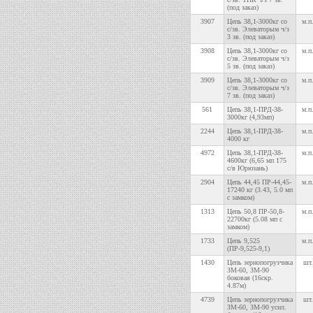
(под заказ)
3907
Цепь 38,1-3000кг со
м.п
с/зв. Элеваторым ч/з
3 зв. (под заказ)
3908
Цепь 38,1-3000кг со
м.п
с/зв. Элеваторым ч/з
5 зв. (под заказ)
3909
Цепь 38,1-3000кг со
м.п
с/зв. Элеваторым ч/з
7 зв. (под заказ)
561
Цепь 38,1-ПРД-38-
м.п
3000кг (4,93мп)
2244
Цепь 38,1-ПРД-38-
м.п
4000 кг
4972
Цепь 38,1-ПРД-38-
м.п
4600кг (6,65 мп 175
с/в Юрюзань)
2904
Цепь 44,45 ПР-44,45-
м.п
17240 кг (3.43, 5.0 мп
с замком)
1313
Цепь 50,8 ПР-50,8-
м.п
22700кг (5.08 мп с
замком)
1733
Цепь 9,525
м.п
(ПР-9,525-9,1)
1430
Цепь зернопогрузчика
шт.
ЗМ-60, ЗМ-90
боковая (16скр.
4.87м)
4739
Цепь зернопогрузчика
шт.
ЗМ-60, ЗМ-90 усил.