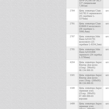
ПРФ-14,180 ПР-38,1-
127 специальная
7,901мп
2784
Цепь элеватора Claas
шт.
541782.0 зерновового
(35 скребков L-
5376мм)
2781
Цепь элеватора Claas
шт.
618600.0 колосового
(38 скребков L-
5990,4мм)
2787
Цепь элеватора John
шт.
Deere AZ101791
колосового (25
скребков L-6334,2мм)
2785
Цепь элеватора John
шт.
Deere AZ101808
зернового (34 скребка
L-5796мм)
4204
Цепь элеватора Акрос
шт.
Вектор Дон колос.
(13скр. 200х95)
08.134.000.01
1501
Цепь элеватора Акрос
шт.
Вектор Дон колос.
усил.13скр. (200х95)
08.134.000.01
1500
Цепь элеватора Акрос
шт.
зерновая усил.
(21скр. 200х95)
07.400.000-03
верхняя
1499
Цепь элеватора Акрос
шт.
зерновая усил.
(26скр. 200х95)