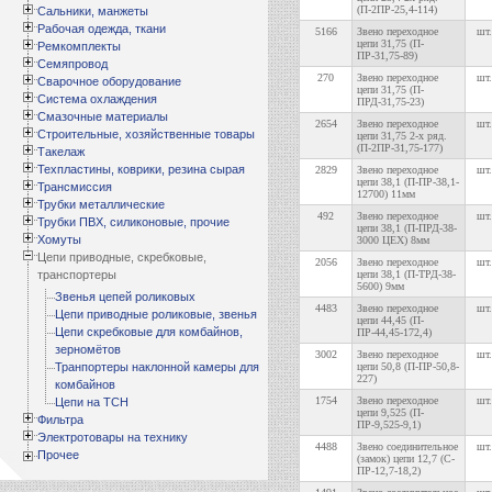
(П-2ПР-25,4-114)
Сальники, манжеты
Рабочая одежда, ткани
5166
Звено переходное
шт.
цепи 31,75 (П-
Ремкомплекты
ПР-31,75-89)
Семяпровод
270
Звено переходное
шт.
Сварочное оборудование
цепи 31,75 (П-
Система охлаждения
ПРД-31,75-23)
Смазочные материалы
2654
Звено переходное
шт.
Строительные, хозяйственные товары
цепи 31,75 2-х ряд.
(П-2ПР-31,75-177)
Такелаж
Техпластины, коврики, резина сырая
2829
Звено переходное
шт.
цепи 38,1 (П-ПР-38,1-
Трансмиссия
12700) 11мм
Трубки металлические
492
Звено переходное
шт.
Трубки ПВХ, силиконовые, прочие
цепи 38,1 (П-ПРД-38-
Хомуты
3000 ЦЕХ) 8мм
Цепи приводные, скребковые,
2056
Звено переходное
шт.
транспортеры
цепи 38,1 (П-ТРД-38-
5600) 9мм
Звенья цепей роликовых
4483
Звено переходное
шт.
Цепи приводные роликовые, звенья
цепи 44,45 (П-
Цепи скребковые для комбайнов,
ПР-44,45-172,4)
зерномётов
3002
Звено переходное
шт.
Транпортеры наклонной камеры для
цепи 50,8 (П-ПР-50,8-
227)
комбайнов
1754
Звено переходное
шт.
Цепи на ТСН
цепи 9,525 (П-
Фильтра
ПР-9,525-9,1)
Электротовары на технику
4488
Звено соединительное
шт.
Прочее
(замок) цепи 12,7 (С-
ПР-12,7-18,2)