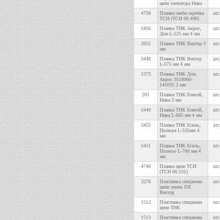
цепи элеватора Нива
4750
Планка скоба скребка
шт.
ТСН (ТСН 00.496)
5450
Планка ТНК Акрос,
шт.
Дон L-525 мм 4 мм
2052
Планка ТНК Вектор 3
шт.
мм
5448
Планка ТНК Вектор
шт.
L-575 мм 4 мм
1373
Планка ТНК Дон,
шт.
Акрос 3518060-
141032 3 мм
203
Планка ТНК Енисей,
шт.
Нива 3 мм
5449
Планка ТНК Енисей,
шт.
Нива L-605 мм 4 мм
5452
Планка ТНК Есиль,
шт.
Полесье L-535мм 4
мм
5451
Планка ТНК Есиль,
шт.
Полесье L-700 мм 4
мм
4749
Планка цепи ТСН
шт.
(ТСН 00.531)
3278
Пластинка спецзвена
шт.
цепи ленты ПХ
Вектор
1512
Пластинка спецзвена
шт.
цепи ТНК
1513
Пластинка спецзвена
шт.