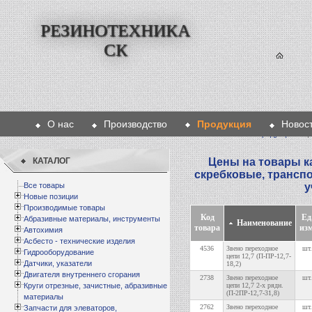
РЕЗИНОТЕХНИКА
СК
О нас
Производство
Продукция
Новос
Главная
>
Продукция
> Це
КАТАЛОГ
Цены на товары к
скребковые, трансп
Все товары
у
Новые позиции
Производимые товары
Код
Ед
Абразивные материалы, инструменты
Наименование
товара
изм
Автохимия
Асбесто - технические изделия
4536
Звено переходное
шт.
Гидрооборудование
цепи 12,7 (П-ПР-12,7-
Датчики, указатели
18,2)
Двигателя внутреннего сгорания
2738
Звено переходное
шт.
Круги отрезные, зачистные, абразивные
цепи 12,7 2-х рядн.
(П-2ПР-12,7-31,8)
материалы
2762
Звено переходное
шт.
Запчасти для элеваторов,