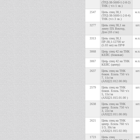
(ТРД-38-5600-1-2-8-2)
ТНК ( ч/з 1 зв.)
2547
Цепь спец 38,1
м.п
(ТРД-38-5600-1-2-8-4)
ТНК (ч/з 3 зв.)
3277
Цепь спец 38,1 на
шт.
ленту ПХ Вектор,
Дон (18 с/зв)
3313
Цепь спец 38,1
м.п
ПР-38,1-12700 кг
(5.03 мп) на ПРФ
3068
Цепь спец 42 на ТНК
м.п
КЕЙС (боковая)
3067
Цепь спец 42 на ТНК
м.п
КЕЙС (центр)
2637
Цепь спец на ТНК
шт.
боков. Есиль 750 ч/з
7, 11с/зв
(АХЦ22.012.00.00)
2579
Цепь спец на ТНК
шт.
боков. Есиль 760 ч/з
5, 15с/зв
(АХЦ21.015.01.00 )
2638
Цепь спец на ТНК
шт.
центр. Есиль 750 ч/з
3, 22с/зв
(АХЦ22.011.00.00)
2621
Цепь спец на ТНК
шт.
центр. Есиль 760 ч/з
1/3, 30с/зв
(АХЦ21.015.02.00)
1723
Цепь спец
шт.