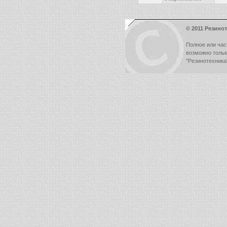
© 2011 Резинот
Полное или час
возможно толь
"Резинотехника