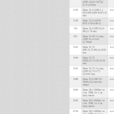
(2ПР-19,05-72(75))
(1,4-5,01мп)
1243
Цепь 25,4 (16В-1 )
м.п
ISO-606 (DIN 8187) (5
мп)
1236
Цепь 25,4 (ANSI
м.п
B29.1/ASA 80-1)
763
Цепь 25,4 (ПР-25,4-
м.п
60) (1.78 мп)
822
Цепь 25.40 2-х ряд.
м.п
(2ПР-25,4-114)
(1,76мп)
5165
Цепь 31,75
м.п
(ПР-31,75-89) (5,0165
мп)
1044
Цепь 31,75
м.п
(ПРД-31,75-23) (3,43
мп)
3162
Цепь 31,75 2-х ряд.
м.п
(2ПР-31,75-177)
(5,0165 мп)
1988
Цепь 35,0 (ПР-35-
м.п
5000) (5,0 мп) без
замка
3584
Цепь 38,1-3000кг со
м.п
с/зв. ТНК ч/з 1 зв.
(под заказ)
3583
Цепь 38,1-3000кг со
м.п
с/зв. ТНК ч/з 3 зв.
(под заказ)
4794
Цепь 38,1-3000кг со
м.п
с/зв. ТНК ч/з 7 зв.