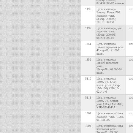
07.400.000-02 нижняя
1496
Цепь элеватора
шт.
Вектор, Есиль-760
зерновая усил.
(33скр. 200х95)
101.01.50.030
1497
Цепь элеватора Дон
шт.
зерновая усил.
(30скр. 200х95)
08.254.000.01
1351
Цепь элеватора
шт.
Енисей зерновая усил.
42 скр.08.141.000
резин.
1352
Цепь элеватора
шт.
Енисей колосовая
усил.
19скр.08.140.000-01
резин.
5110
Цепь элеватора
шт.
Есиль-740 (760)
колос. усил.(13скр.
150х100) КЗК-10-
0214140
5111
Цепь элеватора
шт.
Есиль-740 зернов.
усил.(33скр.150х100)
КЗК-0214140А
1502
Цепь элеватора Нива
шт.
зерновая усил. 41скр.
01.168.000
1503
Цепь элеватора Нива
шт.
колосовая усил.
34скр.01.169.000