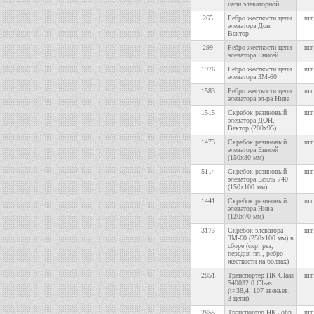
цепи элеваторной
265
Ребро жесткости цепи
шт.
элеватора Дон,
Вектор
299
Ребро жесткости цепи
шт.
элеватора Енисей
1976
Ребро жесткости цепи
шт.
элеватора ЗМ-60
1583
Ребро жесткости цепи
шт.
элеватора эл-ра Нива
1515
Скребок резиновый
шт.
элеватора ДОН,
Вектор (200х95)
1473
Скребок резиновый
шт.
элеватора Енисей
(150х80 мм)
5114
Скребок резиновый
шт.
элеватора Есиль 740
(150х100 мм)
1441
Скребок резиновый
шт.
элеватора Нива
(120х70 мм)
3173
Скребок элеватора
шт.
ЗМ-60 (250х100 мм) в
сборе (скр. рез,
передня пл., ребро
жёсткости на болтах)
2851
Транспортер НК Claas
шт.
540032.0 Claas
(t=38,4, 107 звеньев,
3 цепи)
2855
Транспортер НК John
шт.