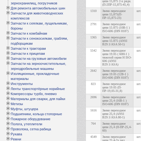
цепи 15,875 2-х рядн.
зернохранилищ, погрузчиков
(П-2ПР-15,875-45,4)
Для ремонта автомобильных шин
1310
Звено переходное
шт.
Запчасти для животноводческих
цепи 15,875(П-
ПР-15,875-23)
комплексов
Запчасти к сеялкам, лущильникам,
2791
Звено переходное
шт.
цепи 15.875 (10В-1 )
бороны
ISO-606 (DIN 8187)
Запчасти к комбайнам
1365
Звено переходное
шт.
Запчасти к сенокосилкам, граблям,
цепи 15.875 (ANSI
подборщикам
B29.1/ASA 50-1)
Запчасти к тракторам
5542
Звено переходное
шт.
Запчасти к прицепам
цепи 19.05 ( 60H-1 )
тяжелой серии H ISO-
Запчасти на грузовые автомобили
606 (ANSI
Запчасти на зерноочистительные,
B29.1/ASA)
зернодробильные машины
2642
Звено переходное
шт.
Изоляционные, прокладочные
цепи 19.05 (12В-1 )
ISO-606 (DIN 8187)
материалы
Инструменты
823
Звено переходное
шт.
цепи 19.05 (П-
Ленты транспортёрные норийные
ПР-19,05-31,8)
Компрессоры турбо, пневмо
2696
Звено переходное
шт.
Материалы для сварки, для пайки
цепи 25,4 (16В-1 )
Метизы
ISO-606 (DIN 8187)
Муфты, штуцера
1616
Звено переходное
шт.
Подшипники, кольца стопорные
цепи 25,4 (ANSI
B29.1/ASA 80-1)
Пожарное оборудование
764
Звено переходное
шт.
Полога, утеплители
цепи 25,4 (П-ПР-25,4-
Проволока, сетка рабица
60)
Рукава
4549
Звено переходное
шт.
Ремни
цепи 25,4-2х ряд.