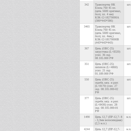
342
Транспортер НК
шт.
Есиль-760 45 пл.
(цепь 5600 оригинал,
болт, пл. 4 мм)
КЗК-12-18270000А
(386*443*386)
3465
Транспортер НК
шт.
Есиль-760 45 пл.
(цепь 5600 оригинал,
болт, пл. 4мм,)
КЗК-12-18170000В
(443*443*443)
367
Цепь (ОВС-25)
шт.
загрузчика (L=8320)
усил. 36 скр.
08.105.000 РФ
351
Цепь (ОВС-25)
шт.
питателя (L=4860)
усил. 21 скр.
01.189.000 РФ
550
Цепь (ОВС-25)
шт.
скребк.загр. и разг.
(L=8170) усил. 27
скр. 08.105.000-02
РФ
377
Цепь (ОВС-25)
шт.
скребк.загр. и разг.
(L=8436) усил. 28
скр. 08.105.000-01
РФ
1490
Цепь 12,7 (ПР-12,7- 8
м.п
- 3,3мм велосипедная)
(2,5 м.п.)
4244
Цепь 12,7 (ПР-12,7-
м.п