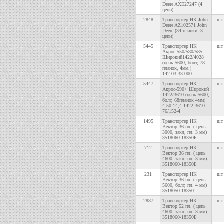
Deere AXE27247 (4
цепи)
2848
Транспортер НК John
шт.
Deere AZ102571 John
Deere (34 планки, 3
цепи)
5445
Транспортер НК
шт.
Акрос-550/580/585
Широкий1422/4028
(цепь 5600, болт, 78
планок, 4мм.)
142.03.33.000
5447
Транспортер НК
шт.
Акрос-590+ Широкий
1422/3610 (цепь 5600,
болт, 68планок 4мм)
4-50-14,4-1422-3610-
76/152-4
1495
Транспортер НК
шт.
Вектор 36 пл. ( цепь
3000, закл, пл. 3 мм)
3518060-18350Б
712
Транспортер НК
шт.
Вектор 36 пл. ( цепь
4600, закл, пл. 3 мм)
3518060-18350Б
231
Транспортер НК
шт.
Вектор 36 пл. ( цепь
5600, болт, пл. 4 мм)
3518050-18350
2887
Транспортер НК
шт.
Вектор 52 пл. ( цепь
4600, закл, пл. 3 мм)
3518060-18350Б