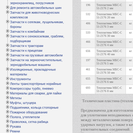
зернохранилищ, погрузчиков
196
Техпластина МБС-С
кг.
Для ремонта автомобильных шин
51-2176 2 мм
Запчасти для животноводческих
532
Техпластина МБС-С
кг.
комплексов
51-2176 20 мм
Запчасти к сеялкам, лущильникам,
406
Техпластина МБС-С
кг.
бороны
51-2176 3 мм
Запчасти к комбайнам
533
Техпластина МБС-С
кг.
51-2176 30 мм
Запчасти к сенокосилкам, граблям,
подборщикам
466
Техпластина МБС-С
кг.
51-2176 4 мм
Запчасти к тракторам
Запчасти к прицепам
656
Техпластина МБС-С
кг.
51-2176 40 мм
Запчасти на грузовые автомобили
Запчасти на зерноочистительные,
197
Техпластина МБС-С
кг.
51-2176 5 мм
зернодробильные машины
Изоляционные, прокладочные
461
Техпластина МБС-С
кг.
51-2176 50 мм
материалы
655
Техпластина МБС-С
кг.
Инструменты
51-2176 6 мм
Ленты транспортёрные норийные
693
Техпластина МБС-С
кг.
Компрессоры турбо, пневмо
51-2176 8 мм
Материалы для сварки, для пайки
Метизы
Техническая пластина (техпл
Муфты, штуцера
Подшипники, кольца стопорные
Предназначена для изготовлен
Пожарное оборудование
для уплотнения неподвижных 
Полога, утеплители
между металлическими поверх
Проволока, сетка рабица
ударных нагрузок, а также в к
Рукава
уплотнительных соединений.
Ремни