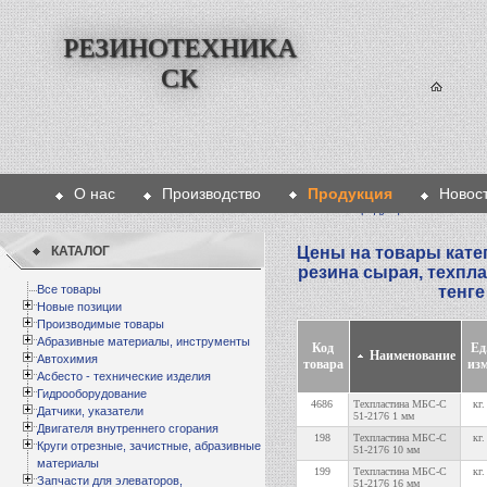
РЕЗИНОТЕХНИКА
СК
О нас
Производство
Продукция
Новос
Главная
>
Продукция
>
Техпластин
КАТАЛОГ
Цены на товары кате
резина сырая, техпл
Все товары
тенге
Новые позиции
Производимые товары
Абразивные материалы, инструменты
Код
Ед
Наименование
Автохимия
товара
изм
Асбесто - технические изделия
Гидрооборудование
4686
Техпластина МБС-С
кг.
Датчики, указатели
51-2176 1 мм
Двигателя внутреннего сгорания
198
Техпластина МБС-С
кг.
Круги отрезные, зачистные, абразивные
51-2176 10 мм
материалы
199
Техпластина МБС-С
кг.
Запчасти для элеваторов,
51-2176 16 мм