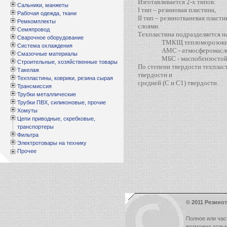
Изготавливается 2-х типов:
Сальники, манжеты
I тип – резиновая пластина,
Рабочая одежда, ткани
II тип – резинотканевая пласт
Ремкомплекты
слоями.
Семяпровод
Техпластина подразделяется н
Сварочное оборудование
ТМКЩ тепломорозоки
Система охлаждения
АМС - атмосферомасло
Смазочные материалы
МБС - маспобензостой
Строительные, хозяйственные товары
По степени твердости техплас
Такелаж
твердости и
Техпластины, коврики, резина сырая
средней (С и С1) твердости.
Трансмиссия
Трубки металлические
Трубки ПВХ, силиконовые, прочие
Хомуты
Цепи приводные, скребковые,
транспортеры
Фильтра
Электротовары на технику
Прочее
© 2011 Резинот
Полное или час
возможно толь