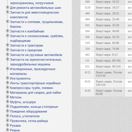
560
Хомут нерж. 16-25
шт.
зернохранилищ, погрузчиков
Для ремонта автомобильных шин
5526
Хомут нерж. 16-27
шт.
Запчасти для животноводческих
488
Хомут нерж. 20-32
шт.
комплексов
494
Хомут нерж. 25-40
шт.
Запчасти к сеялкам, лущильникам,
503
Хомут нерж. 32-50
шт.
бороны
Запчасти к комбайнам
504
Хомут нерж. 40-60
шт.
Запчасти к сенокосилкам, граблям,
506
Хомут нерж. 50-70
шт.
подборщикам
519
Хомут нерж. 60-80
шт.
Запчасти к тракторам
530
Хомут нерж. 70-90
шт.
Запчасти к прицепам
Запчасти на грузовые автомобили
463
Хомут нерж. 8-12
шт.
Запчасти на зерноочистительные,
531
Хомут нерж. 80-100
шт.
зернодробильные машины
551
Хомут нерж. 90-110
шт.
Изоляционные, прокладочные
4123
Хомут оцинк. Россия
шт.
материалы
110-130
Инструменты
4125
Хомут оцинк. Россия
шт.
Ленты транспортёрные норийные
130-150
Компрессоры турбо, пневмо
4120
Хомут оцинк. Россия
шт.
Материалы для сварки, для пайки
60-80
Метизы
Муфты, штуцера
Подшипники, кольца стопорные
Пожарное оборудование
Полога, утеплители
Проволока, сетка рабица
Рукава
Ремни