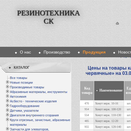
РЕЗИНОТЕХНИКА
СК
О нас
Производство
Продукция
Новос
Главная
>
Продукц
КАТАЛОГ
Цены на товары к
червячные
» на 03.
Все товары
Новые позиции
Производимые товары
Код
Ед
Наименование
Абразивные материалы, инструменты
товара
изм
Автохимия
Асбесто - технические изделия
470
Хомут нерж. 10-16
шт.
Гидрооборудование
954
Хомут нерж. 100-120
шт.
Датчики, указатели
Двигателя внутреннего сгорания
554
Хомут нерж. 110-130
шт.
Круги отрезные, зачистные, абразивные
485
Хомут нерж. 12-20
шт.
материалы
955
Хомут нерж. 120-140
шт.
Запчасти для элеваторов,