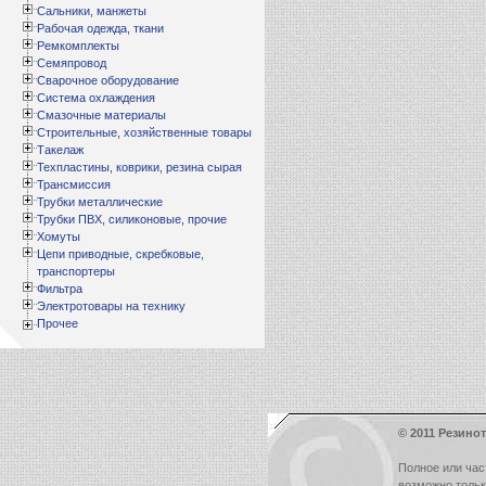
Сальники, манжеты
Рабочая одежда, ткани
Ремкомплекты
Семяпровод
Сварочное оборудование
Система охлаждения
Смазочные материалы
Строительные, хозяйственные товары
Такелаж
Техпластины, коврики, резина сырая
Трансмиссия
Трубки металлические
Трубки ПВХ, силиконовые, прочие
Хомуты
Цепи приводные, скребковые,
транспортеры
Фильтра
Электротовары на технику
Прочее
© 2011 Резинот
Полное или час
возможно толь