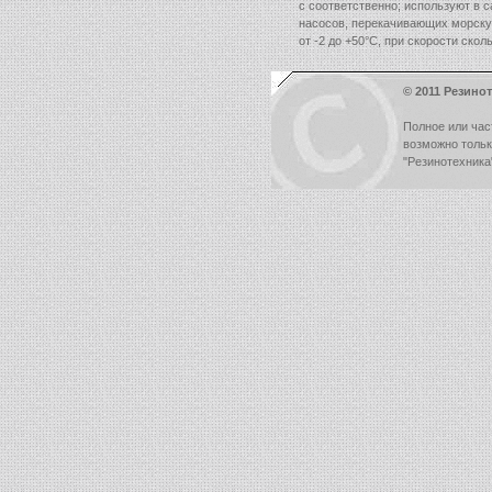
с соответственно; используют в 
насосов, перекачивающих морску
от -2 до +50°С, при скорости скол
© 2011 Резинот
Полное или час
возможно толь
"Резинотехника