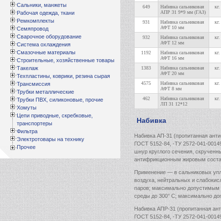
Сальники, манжеты
649
Набивка сальниковая
кг.
АПР 31 9*9 мм (ГАЗ)
Рабочая одежда, ткани
Ремкомплекты
931
Набивка сальниковая
кг.
АФТ 10 мм
Семяпровод
Сварочное оборудование
932
Набивка сальниковая
кг.
АФТ 12 мм
Система охлаждения
Смазочные материалы
1192
Набивка сальниковая
кг.
АФТ 16 мм
Строительные, хозяйственные товары
Такелаж
1383
Набивка сальниковая
кг.
АФТ 20 мм
Техпластины, коврики, резина сырая
4575
Набивка сальниковая
кг.
Трансмиссия
АФТ 8 мм
Трубки металлические
462
Набивка сальниковая
кг.
Трубки ПВХ, силиконовые, прочие
ЛП 31 12*12
Хомуты
Цепи приводные, скребковые,
Набивка
транспортеры
Фильтра
Набивка АП-31 (пропитанная ант
Электротовары на технику
ГОСТ 5152-84, -ТУ 2572-041-0014
Прочее
шнур круглого сечения, скрученн
антифрикционным жировым соста
Применение — в сальниковых упл
воздуха, нейтральных и слабокис
паров; максимально допустимым 
среды до 300° С; максимально до
Набивка АПР-31 (пропитанная ан
ГОСТ 5152-84, -ТУ 2572-041-0014