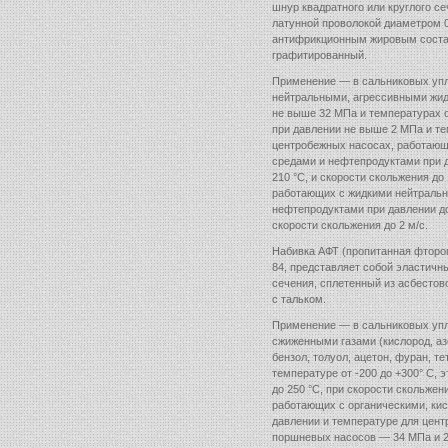
шнур квадратного или круглого се
латунной проволокой диаметром 0
антифрикционным жировым состав
графитированный.
Применение — в сальниковых уп
нейтральными, агрессивными жид
не выше 32 МПа и температурах о
при давлении не выше 2 МПа и тем
центробежных насосах, работающ
средами и нефтепродуктами при 
210 °С, и скорости скольжения до
работающих с жидкими нейтральн
нефтепродуктами при давлении до
скорости скольжения до 2 м/с.
Набивка АФТ (пропитанная фторо
84, представляет собой эластичн
сечения, сплетенный из асбестов
с тальком.
Применение — в сальниковых упл
сжиженными газами (кислород, азо
бензол, толуол, ацетон, фуран, т
температуре от -200 до +300° С,
до 250 °С, при скорости скольжен
работающих с органическими, ки
давлении и температуре для цент
поршневых насосов — 34 МПа и 25