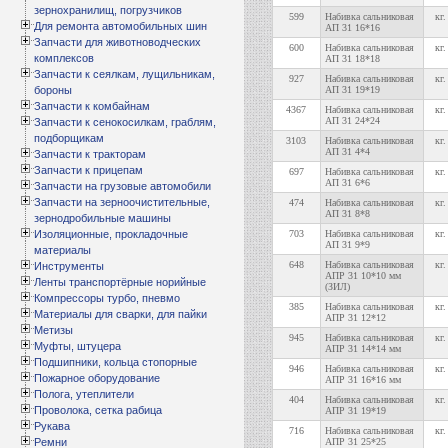
зернохранилищ, погрузчиков
599
Набивка сальниковая
кг.
Для ремонта автомобильных шин
АП 31 16*16
Запчасти для животноводческих
600
Набивка сальниковая
кг.
комплексов
АП 31 18*18
Запчасти к сеялкам, лущильникам,
927
Набивка сальниковая
кг.
бороны
АП 31 19*19
Запчасти к комбайнам
4367
Набивка сальниковая
кг.
АП 31 24*24
Запчасти к сенокосилкам, граблям,
подборщикам
3103
Набивка сальниковая
кг.
АП 31 4*4
Запчасти к тракторам
Запчасти к прицепам
697
Набивка сальниковая
кг.
АП 31 6*6
Запчасти на грузовые автомобили
Запчасти на зерноочистительные,
474
Набивка сальниковая
кг.
АП 31 8*8
зернодробильные машины
Изоляционные, прокладочные
703
Набивка сальниковая
кг.
АП 31 9*9
материалы
648
Набивка сальниковая
кг.
Инструменты
АПР 31 10*10 мм
Ленты транспортёрные норийные
(ЗИЛ)
Компрессоры турбо, пневмо
385
Набивка сальниковая
кг.
Материалы для сварки, для пайки
АПР 31 12*12
Метизы
945
Набивка сальниковая
кг.
Муфты, штуцера
АПР 31 14*14 мм
Подшипники, кольца стопорные
946
Набивка сальниковая
кг.
Пожарное оборудование
АПР 31 16*16 мм
Полога, утеплители
404
Набивка сальниковая
кг.
Проволока, сетка рабица
АПР 31 19*19
Рукава
716
Набивка сальниковая
кг.
Ремни
АПР 31 25*25