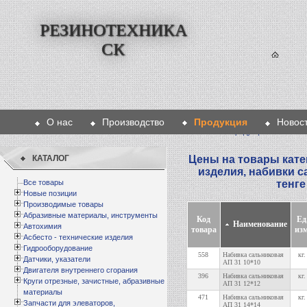
РЕЗИНОТЕХНИКА
СК
О нас
Производство
Продукция
Новос
Главная
>
Продукция
>
Асбесто 
КАТАЛОГ
Цены на товары кате
изделия, набивки 
Все товары
тенге
Новые позиции
Производимые товары
Абразивные материалы, инструменты
Код
Ед
Наименование
Автохимия
товара
изм
Асбесто - технические изделия
Гидрооборудование
558
Набивка сальниковая
кг.
Датчики, указатели
АП 31 10*10
Двигателя внутреннего сгорания
396
Набивка сальниковая
кг.
Круги отрезные, зачистные, абразивные
АП 31 12*12
материалы
471
Набивка сальниковая
кг.
Запчасти для элеваторов,
АП 31 14*14