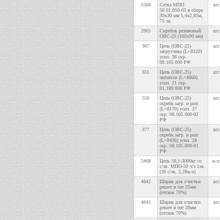
5566
Сетка МПО
шт.
50.01.050-03 в сборе
30х30 мм 1,4х2,85м,
75 зв.
2903
Скребок резиновый
шт.
ОВС-25 (160х90 мм)
367
Цепь (ОВС-25)
шт.
загрузчика (L=8320)
усил. 36 скр.
08.105.000 РФ
351
Цепь (ОВС-25)
шт.
питателя (L=4860)
усил. 21 скр.
01.189.000 РФ
550
Цепь (ОВС-25)
шт.
скребк.загр. и разг.
(L=8170) усил. 27
скр. 08.105.000-02
РФ
377
Цепь (ОВС-25)
шт.
скребк.загр. и разг.
(L=8436) усил. 28
скр. 08.105.000-01
РФ
5468
Цепь 38,1-3000кг со
м.п
с/зв. МПО-50 ч/з 1зв.
(30 с/зв, 2,28м.п)
4842
Шарик для очистки
шт.
решет и сит 25мм
(отскок 70%)
4843
Шарик для очистки
шт.
решет и сит 28мм
(отскок 70%)