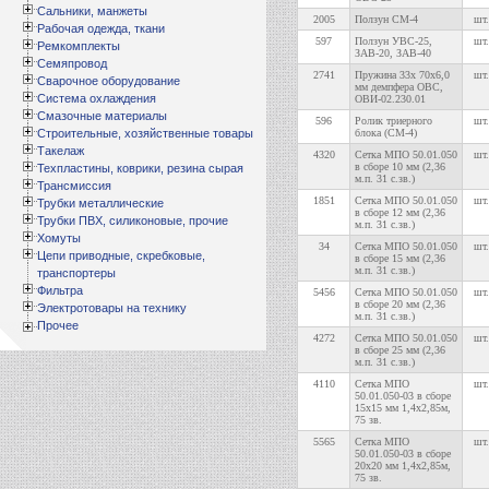
Сальники, манжеты
2005
Ползун СМ-4
шт.
Рабочая одежда, ткани
597
Ползун УВС-25,
шт.
Ремкомплекты
ЗАВ-20, ЗАВ-40
Семяпровод
2741
Пружина 33х 70х6,0
шт.
Сварочное оборудование
мм демпфера ОВС,
Система охлаждения
ОВИ-02.230.01
Смазочные материалы
596
Ролик триерного
шт.
Строительные, хозяйственные товары
блока (СМ-4)
Такелаж
4320
Сетка МПО 50.01.050
шт.
в сборе 10 мм (2,36
Техпластины, коврики, резина сырая
м.п. 31 с.зв.)
Трансмиссия
1851
Сетка МПО 50.01.050
шт.
Трубки металлические
в сборе 12 мм (2,36
Трубки ПВХ, силиконовые, прочие
м.п. 31 с.зв.)
Хомуты
34
Сетка МПО 50.01.050
шт.
Цепи приводные, скребковые,
в сборе 15 мм (2,36
м.п. 31 с.зв.)
транспортеры
Фильтра
5456
Сетка МПО 50.01.050
шт.
в сборе 20 мм (2,36
Электротовары на технику
м.п. 31 с.зв.)
Прочее
4272
Сетка МПО 50.01.050
шт.
в сборе 25 мм (2,36
м.п. 31 с.зв.)
4110
Сетка МПО
шт.
50.01.050-03 в сборе
15х15 мм 1,4х2,85м,
75 зв.
5565
Сетка МПО
шт.
50.01.050-03 в сборе
20х20 мм 1,4х2,85м,
75 зв.