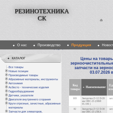
РЕЗИНОТЕХНИКА
СК
О нас
Производство
Продукция
Новос
Главная
>
Продукция
>
Запчасти на зерноочистительны
КАТАЛОГ
Цены на товары
зерноочистительны
Все товары
запчасти на зерн
Новые позиции
03.07.2026 
Производимые товары
Абразивные материалы, инструменты
Автохимия
Код
Ед
Наименование
Асбесто - технические изделия
товара
изм
Гидрооборудование
Датчики, указатели
103
Звездочка Z=12 D-20
шт.
Двигателя внутреннего сгорания
мм ОВС-25 (ОВИ
Круги отрезные, зачистные, абразивные
05.106 )
материалы
82
Звездочка Z=12 D-30
шт.
Запчасти для элеваторов,
мм ОВС-25 (ЛКА