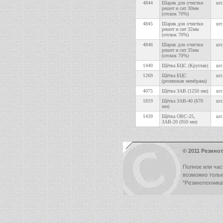
4844
Шарик для очистки
шт.
решет и сит 30мм
(отскок 70%)
4845
Шарик для очистки
шт.
решет и сит 32мм
(отскок 70%)
4846
Шарик для очистки
шт.
решет и сит 35мм
(отскок 70%)
1440
Щётка БЦС (Круглая)
шт.
1269
Щётка БЦС
шт.
(резиновая мембрана)
4075
Щётка ЗАВ (1250 мм)
шт.
1819
Щётка ЗАВ-40 (670
шт.
мм)
1439
Щётка ОВС-25,
шт.
ЗАВ-20 (950 мм)
© 2011 Резинот
Полное или час
возможно толь
"Резинотехника