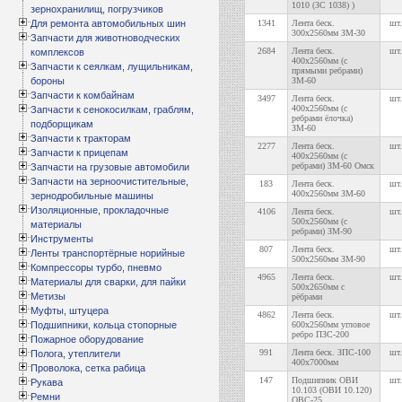
1010 (ЗС 1038) )
зернохранилищ, погрузчиков
Для ремонта автомобильных шин
1341
Лента беск.
шт.
300х2560мм ЗМ-30
Запчасти для животноводческих
2684
Лента беск.
шт.
комплексов
400х2560мм (с
Запчасти к сеялкам, лущильникам,
прямыми ребрами)
бороны
ЗМ-60
Запчасти к комбайнам
3497
Лента беск.
шт.
400х2560мм (с
Запчасти к сенокосилкам, граблям,
ребрами ёлочка)
подборщикам
ЗМ-60
Запчасти к тракторам
2277
Лента беск.
шт.
Запчасти к прицепам
400х2560мм (с
ребрами) ЗМ-60 Омск
Запчасти на грузовые автомобили
Запчасти на зерноочистительные,
183
Лента беск.
шт.
400х2560мм ЗМ-60
зернодробильные машины
Изоляционные, прокладочные
4106
Лента беск.
шт.
500х2560мм (с
материалы
ребрами) ЗМ-90
Инструменты
807
Лента беск.
шт.
Ленты транспортёрные норийные
500х2560мм ЗМ-90
Компрессоры турбо, пневмо
4965
Лента беск.
шт.
Материалы для сварки, для пайки
500х2650мм с
Метизы
рёбрами
Муфты, штуцера
4862
Лента беск.
шт.
Подшипники, кольца стопорные
600х2560мм угловое
ребро ПЗС-200
Пожарное оборудование
991
Лента беск. ЗПС-100
шт.
Полога, утеплители
400х7000мм
Проволока, сетка рабица
147
Подшипник ОВИ
шт.
Рукава
10.103 (ОВИ 10.120)
Ремни
ОВС-25