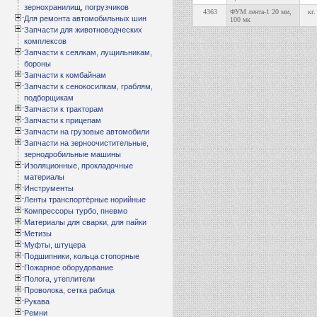
зернохранилищ, погрузчиков
4363
ФУМ лента-1 20 мм,
кг.
Для ремонта автомобильных шин
100 мк
Запчасти для животноводческих
комплексов
Запчасти к сеялкам, лущильникам,
бороны
Запчасти к комбайнам
Запчасти к сенокосилкам, граблям,
подборщикам
Запчасти к тракторам
Запчасти к прицепам
Запчасти на грузовые автомобили
Запчасти на зерноочистительные,
зернодробильные машины
Изоляционные, прокладочные
материалы
Инструменты
Ленты транспортёрные норийные
Компрессоры турбо, пневмо
Материалы для сварки, для пайки
Метизы
Муфты, штуцера
Подшипники, кольца стопорные
Пожарное оборудование
Полога, утеплители
Проволока, сетка рабица
Рукава
Ремни