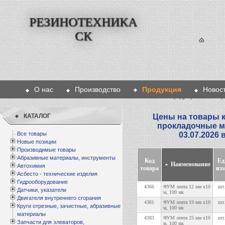
РЕЗИНОТЕХНИКА
СК
О нас
Производство
Продукция
Новос
Главная
>
Продукция
>
Изоляци
КАТАЛОГ
Цены на товары к
прокладочные м
Все товары
03.07.2026 
Новые позиции
Производимые товары
Абразивные материалы, инструменты
Код
Ед
Наименование
Автохимия
товара
изм
Асбесто - технические изделия
Гидрооборудование
4366
ФУМ лента 12 мм х10
шт.
Датчики, указатели
м, 100 мк
Двигателя внутреннего сгорания
4381
ФУМ лента 19 мм х10
шт.
Круги отрезные, зачистные, абразивные
м, 100 мк
материалы
4383
ФУМ лента 25 мм х10
шт.
Запчасти для элеваторов,
м, 100 мк