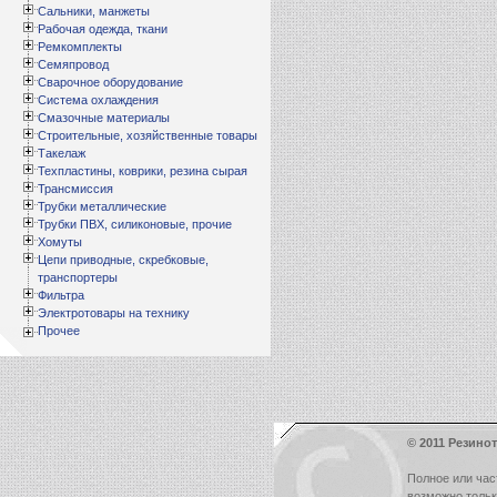
Сальники, манжеты
Рабочая одежда, ткани
Ремкомплекты
Семяпровод
Сварочное оборудование
Система охлаждения
Смазочные материалы
Строительные, хозяйственные товары
Такелаж
Техпластины, коврики, резина сырая
Трансмиссия
Трубки металлические
Трубки ПВХ, силиконовые, прочие
Хомуты
Цепи приводные, скребковые,
транспортеры
Фильтра
Электротовары на технику
Прочее
© 2011 Резинот
Полное или час
возможно толь