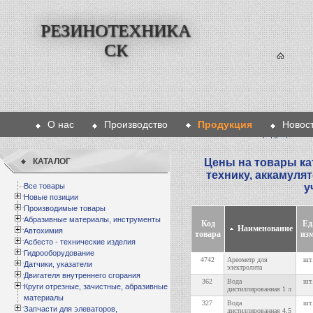
РЕЗИНОТЕХНИКА
СК
О нас
Производство
Продукция
Новос
Главная
>
Продукция
>
Эл
КАТАЛОГ
Цены на товары ка
технику, аккамуля
Все товары
у
Новые позиции
Производимые товары
Абразивные материалы, инструменты
Код
Ед
Наименование
Автохимия
товара
изм
Асбесто - технические изделия
Гидрооборудование
4742
Ареометр для
шт.
Датчики, указатели
электролита
Двигателя внутреннего сгорания
362
Вода
шт.
Круги отрезные, зачистные, абразивные
дистиллированная 1 л
материалы
327
Вода
шт.
Запчасти для элеваторов,
дистиллированная 4,5