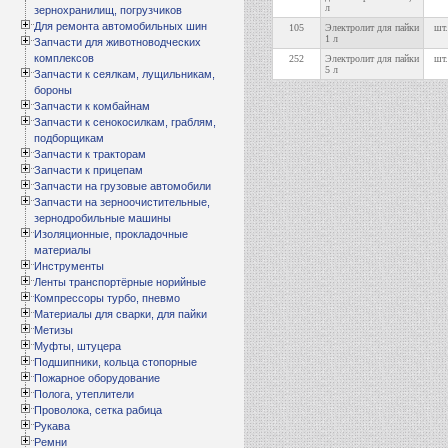
л
зернохранилищ, погрузчиков
Для ремонта автомобильных шин
105
Электролит для пайки
шт.
1 л
Запчасти для животноводческих
комплексов
252
Электролит для пайки
шт.
5 л
Запчасти к сеялкам, лущильникам,
бороны
Запчасти к комбайнам
Запчасти к сенокосилкам, граблям,
подборщикам
Запчасти к тракторам
Запчасти к прицепам
Запчасти на грузовые автомобили
Запчасти на зерноочистительные,
зернодробильные машины
Изоляционные, прокладочные
материалы
Инструменты
Ленты транспортёрные норийные
Компрессоры турбо, пневмо
Материалы для сварки, для пайки
Метизы
Муфты, штуцера
Подшипники, кольца стопорные
Пожарное оборудование
Полога, утеплители
Проволока, сетка рабица
Рукава
Ремни