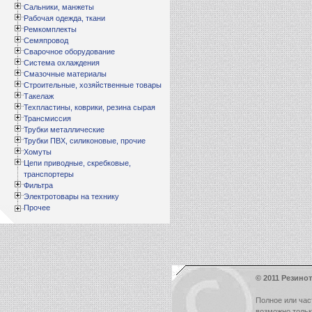
Сальники, манжеты
Рабочая одежда, ткани
Ремкомплекты
Семяпровод
Сварочное оборудование
Система охлаждения
Смазочные материалы
Строительные, хозяйственные товары
Такелаж
Техпластины, коврики, резина сырая
Трансмиссия
Трубки металлические
Трубки ПВХ, силиконовые, прочие
Хомуты
Цепи приводные, скребковые,
транспортеры
Фильтра
Электротовары на технику
Прочее
© 2011 Резинот
Полное или час
возможно толь