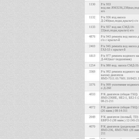
1130
Р/к 933
вод.нас.ЯМЗ236,238(вал,по
н/о
1132
Р/к 936 вод.насоса
Д-240(вал,подш,крыльч) с/о
1133
Р/к 937 вод.нас.СМД-14-
22(вал,подш,крыльч) н/о
4876
Р/к 943 ремонта вод насоса 
с/о с крыльч-й
2403
Р/к 945 ремонта вод насоса 
ГАЗ-53 с крыльч-й
1813
Р/к 977 ремонта водяного на
Д-442(вал+подшипник)
1254
Р/к 980 вод. насоса СМД-31
3369
Р/к 992 ремонта водяного нас
валом) двигателя
ЯМЗ-7511.01/7601.10/8421.
3376
Р/к 999 уплотнение водяного
о Д-260
4033
Р/К двигателя (общая ГБЦ)
ЯМЗ-236НЕ, НЕ2-1, БЕ2-1 (2
08-21-211
4072
Р/К двигателя (общая ГБЦ)
(26 наим.) 08-14-311
2049
Р/К двигателя (полный, TD) 
ЕВРО-3 (38 наим.) 12-245-2
4070
Р/К двигателя (раздельная 
ЯМЗ-236, ЯМЗ-7601 (26 наим
211