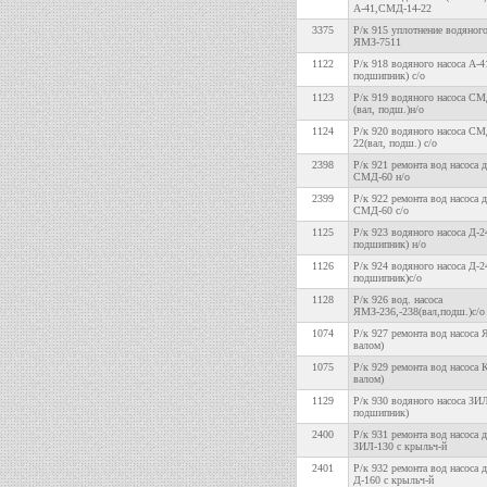
А-41,СМД-14-22
3375
Р/к 915 уплотнение водяного
ЯМЗ-7511
1122
Р/к 918 водяного насоса А-41
подшипник) с/о
1123
Р/к 919 водяного насоса СМ
(вал, подш.)н/о
1124
Р/к 920 водяного насоса СМ
22(вал, подш.) с/о
2398
Р/к 921 ремонта вод насоса 
СМД-60 н/о
2399
Р/к 922 ремонта вод насоса 
СМД-60 с/о
1125
Р/к 923 водяного насоса Д-2
подшипник) н/о
1126
Р/к 924 водяного насоса Д-2
подшипник)с/о
1128
Р/к 926 вод. насоса
ЯМЗ-236,-238(вал,подш.)с/о
1074
Р/к 927 ремонта вод насоса
валом)
1075
Р/к 929 ремонта вод насоса
валом)
1129
Р/к 930 водяного насоса ЗИЛ
подшипник)
2400
Р/к 931 ремонта вод насоса 
ЗИЛ-130 с крыльч-й
2401
Р/к 932 ремонта вод насоса 
Д-160 с крыльч-й