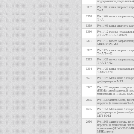
поддерживающего(роликова)
3357
Р/к 1403 катка опорного кар
Т-4А
3358
Р/к 1404 колеса направляюще
Т-4А
3359
Р/к 1406 катка опорного кар
3360
Р/к 1412 ролика поддержив
ДТ-75/МВ/БВ/ВМ/МЛ
3361
Р/к 1415 колеса направляющ
МВ/БВ/ВМ/МЛ
3362
Р/к 1422 катка опорного кар
Т-4А/Т-4.02
3363
Р/к 1423 колеса направляющ
Т-4А/Т-4.02
3364
Р/к 1429 катка поддержива
Т-130/Т-170
4621
Р/к 1824 Механизма блокир
дифференциала МТЗ
3377
Р/к 1825 переднего ведущего
(ПВМ)главной конечной пере
манжетами) МТЗ-80/82 82А/
2955
Р/к 1839заднего моста, коне
передачи (с манжетами) Т-4А
4605
Р/к 1854 Механизма блокир
дифференциала (нового образ
МТЗ-80/82
2956
Р/к 1868 заднего моста, кон
передачи (с манжетами, чехл
прокладеами)ДТ-75/М/В/МВ
МЛКазахстан