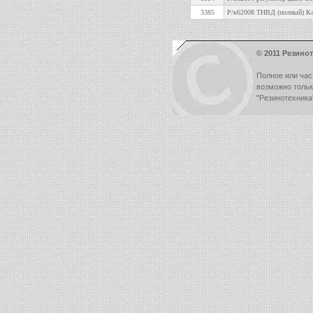
3385
Р/к62008 ТНВД (полный) К
© 2011 Резинот
Полное или час
возможно толь
"Резинотехника