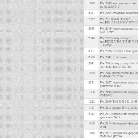
1868
Р/к 2006 напр втулок штанг
дв-ля Д30(Т40)
3381
Р/к 2009 сальников клапано
2939
Р/к 201 фланц. колец г/
нас.НШ10Е/32А/32У МТЗ/
3366
Р/к 2019 уплотнительных кол
охл. Камаз
2940
Р/к 202 фланц. колец г/
нас.НШ32А/50А Т151К/Т-15
Т-150гус
3367
Р/к 2026 головки блока двиг
3368
Р/к 2042 ПГУ Камаз
2941
Р/к 206 фланц. колец г/нас
ЭО-2621/2621В/2621В3
1878
Р/к 2102 колец секции ВД д
СМД-60/72 Т150
2381
Р/к 2107 уплотнения форсун
двигателя Д-160
1366
Р/к 2108 уплотнения форсун
СМД-60)
1222
Р/к 2109 ТНВД Д-240, Д-65 (
1407
Р/к 2111 насоса ТННД Д240
2382
Р/к 2113 уплотнения форсун
двигателя Д-65
1610
Р/к 2114 Уплотнения форсун
А-01
1608
Р/к 2115 Уплотнения форсун
ЯМЗ-240 (К700)