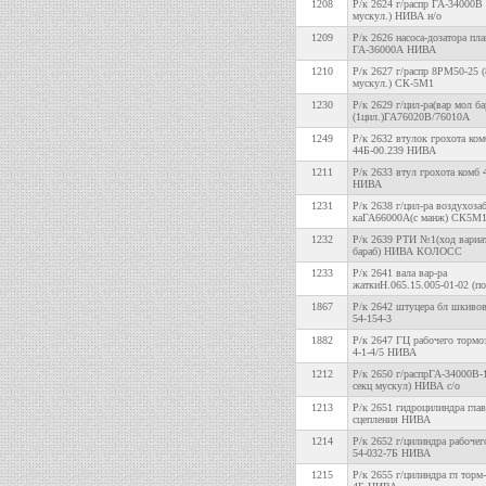
1208
Р/к 2624 г/распр ГА-34000В 
мускул.) НИВА н/о
1209
Р/к 2626 насоса-дозатора пл
ГА-36000А НИВА
1210
Р/к 2627 г/распр 8РМ50-25 (
мускул.) СК-5М1
1230
Р/к 2629 г/цил-ра(вар мол ба
(1цил.)ГА76020В/76010А
1249
Р/к 2632 втулок грохота ком
44Б-00.239 НИВА
1211
Р/к 2633 втул грохота комб 
НИВА
1231
Р/к 2638 г/цил-ра воздухозаб
каГА66000А(с манж) СК5М
1232
Р/к 2639 РТИ №1(ход вариа
бараб) НИВА КОЛОСС
1233
Р/к 2641 вала вар-ра
жаткиН.065.15.005-01-02 (
1867
Р/к 2642 штуцера бл шкивов
54-154-3
1882
Р/к 2647 ГЦ рабочего тормоз
4-1-4/5 НИВА
1212
Р/к 2650 г/распрГА-34000В-1
секц мускул) НИВА с/о
1213
Р/к 2651 гидроцилиндра гла
сцепления НИВА
1214
Р/к 2652 г/цилиндра рабочег
54-032-7Б НИВА
1215
Р/к 2655 г/цилиндра гл торм-