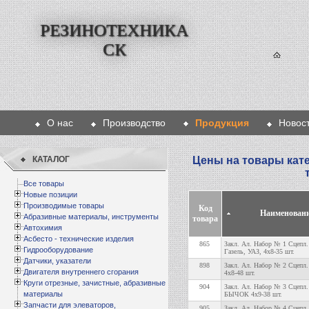
РЕЗИНОТЕХНИКА
СК
О нас
Производство
Продукция
Новос
Гла
КАТАЛОГ
Цены на товары кате
Все товары
Новые позиции
Производимые товары
Код
Наименован
Абразивные материалы, инструменты
товара
Автохимия
Асбесто - технические изделия
865
Закл. Ал. Набор № 1 Сцепл.
Гидрооборудование
Газель, УАЗ, 4х8-35 шт.
Датчики, указатели
898
Закл. Ал. Набор № 2 Сцепл
Двигателя внутреннего сгорания
4х8-48 шт.
Круги отрезные, зачистные, абразивные
904
Закл. Ал. Набор № 3 Сцепл
материалы
БЫЧОК 4х9-38 шт.
Запчасти для элеваторов,
905
Закл. Ал. Набор № 4 Сцепл.