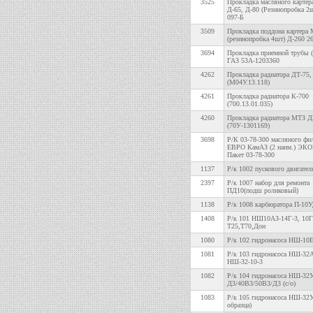
3525
Прокладка масляного карт
Д-65, Д-80 (Резинопробка 2
097-Б
3509
Прокладка поддона картера
(резинопробка 4шт) Д-260 2
3694
Прокладка приемной трубы (
ГАЗ 53А-1203360
4262
Прокладка радиатора ДТ-75,
(М04У.13.118)
4261
Прокладка радиатора К-700
(700.13.01.035)
4260
Прокладка радиатора МТЗ Д
(70У-1301169)
3698
Р/К 03-78-300 масляного фи
ЕВРО КамАЗ (2 наим.) ЭК
Пакет 03-78-300
1137
Р/к 1002 пускового двигате
2397
Р/к 1007 набор для ремонта
ПД10(подш роликовый)
1138
Р/к 1008 карбюратора П-10УД
1408
Р/к 101 НШ10АЗ-14Г-3, 10Г
Т25,Т70,Дон
1080
Р/к 102 гидронасоса НШ-10
1081
Р/к 103 гидронасоса НШ-32
НШ-32-10-3
1082
Р/к 104 гидронасоса НШ-32
Д3/40В3/50В3/Д3 (с/о)
1083
Р/к 105 гидронасоса НШ-32У
образца)