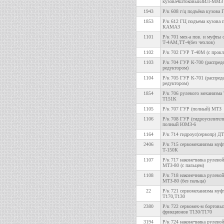
кузова4штоковыйЗИЛ-ММЗ
1943
Р/к 608 г/ц подъёма кузова 
1853
Р/к 612 ГЦ подъема кузова 
КАМАЗ
1101
Р/к 701 мех-а пов. и муфты 
Т-4АМ,ТТ-4(без чехлов)
1102
Р/к 702 ГУР Т-40М (с прокл
1103
Р/к 704 ГУР К-700 (распреде
редуктором)
1104
Р/к 705 ГУР К-701 (распреде
редуктором)
1854
Р/к 706 рулевого механизма
Т151К
1105
Р/к 707 ГУР (полный) МТЗ
1106
Р/к 708 ГУР (гидроусилител
полный ЮМЗ-6
1164
Р/к 714 гидроус(сервопр) 
2406
Р/к 715 сервомеханизма муф
Т-150К
1107
Р/к 717 наконечника рулевой
МТЗ-80 (с пальцем)
1108
Р/к 718 наконечника рулевой
МТЗ-80 (без пальца)
22
Р/к 721 сервомеханизма муф
Т170,Т130
2380
Р/к 722 сервомех-м бортовы
фрикционов Т130/Т170
3194
Р/к 724 наконечника рулевой