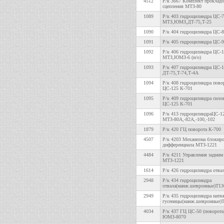
4512
Р/к 3667 Комплект прокладо
сцепления МТЗ-80
1089
Р/к 403 гидроцилиндра ЦС-
МТЗ,ЮМЗ,ДТ-75,Т-25
1090
Р/к 404 гидроцилиндра ЦС
1091
Р/к 405 гидроцилиндра ЦС-9
1092
Р/к 406 гидроцилиндра ЦС-
МТЗ,ЮМЗ-6 (н/о)
1093
Р/к 407 гидроцилиндра ЦС-
ДТ-75,Т-74,Т-4А
1094
Р/к 408 гидроцилиндра пово
ЦС-125 К-701
1095
Р/к 409 гидроцилиндра сило
ЦС-125 К-701
1096
Р/к 413 гидроцилиндраЦС-1
МТЗ-80А,-82А,-100,-102
1879
Р/к 420 ГЦ поворота К-700
4507
Р/к 4203 Механизма блокир
дифференциала МТЗ-1221
4484
Р/к 4211 Управления задни
МТЗ-1221
1614
Р/к 426 гидроцилиндра отва
2948
Р/к 434 гидроцилиндра
отвала(манж.шевронные)Т13
2949
Р/к 435 гидроцилиндра натя
гусеницы(манж.шевронные)Т
4034
Р/к 437 ГЦ ЦС-50 (поворота
ЮМЗ-8070