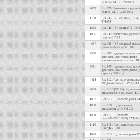
пальцем МТЗ-1220/3003
4659
Р/к 725 Наконечника рулевой
пальца) МТЗ-1220/3003
1109
Р/к 745 ГУР (полный) Т-54,
Т-4АМ
1855
Р/к 746 ГУР полный Т-170,
1856
Р/к 749 наконечника рулевой
пальцем) Т-25
4657
Р/к 765 ГУР (рулевой механ
(нового образца) Т-150К
2950
Р/к 805 гидроцилиндра погр
фронтального перекидного
(опрокидования ковша) ПФП
2951
Р/к 806 гидроцилиндра погр
фронтального перекидного (
стрелы) ПФП-1,2
4414
Р/к 812 г/цил-ра стогометате
*подъёма рамы) СНУ-0,5/СН
2050
Р/к 812/5(81125) г/ц управл
вилами(с/о) (с арм манж) КУ
1857
Р/к 813 ГЦ подъёма рамы С
1858
Р/к 816 ГЦ управления
вилами(новый)КУН-0,8
1859
Р/к 817 ГЦ подъёма
рамы(80.250.16000) КУН-0,
1110
Р/к 818 г/цил. копновоза-сто
и н/о)КУН-10
1870
Р/к 819 ГЦ подъёма рамы К