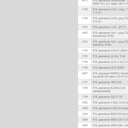
4071
Р/К двигателя (раздельная 
ЯМЗ-7511 (27 наим.) 08-11-3
1790
Р/К двигателя А-01 с общ. 
Т-4 с/о
1789
Р/К двигателя А-01с разд Г
Т-4 н/о
1791
Р/К двигателя А-41, ДТ-75
1803
Р/К двигателя А41 с разд Г
Енисей (без РТИ)
3195
Р/К двигателя А41 с разд Г
Енисей (с РТИ)
1792
Р/К двигателя ГАЗ-53 (ЗМЗ-
1793
Р/К двигателя Д-144, Т-40
1794
Р/К двигателя Д-21,Т-16,Т-2
1796
Р/К двигателя Д-65 ЮМЗ
3697
Р/К двигателя ЕВРО-2 Кам
(полный) (39 наим.) 03-31-31
1797
Р/К двигателя ЗИЛ-130
1798
Р/К двигателя КАМАЗ (35
наименований)
1799
Р/К двигателя ПД-17-23
1985
Р/К двигателя СМД 14,22 п
1986
Р/К двигателя СМД 60 пол
2444
Р/к двигателя ЯМЗ-236 (н/о)
1800
Р/К двигателя ЯМЗ-236 С/О
1804
Р/К двигателя ЯМЗ-240 с о