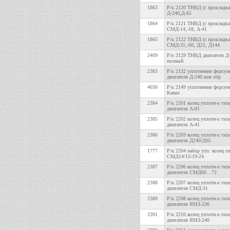
1863
Р/к 2120 ТНВД (с прокладка
Д-240,Д-65
1864
Р/к 2121 ТНВД (с прокладка
СМД-14,-18, А-41
1865
Р/к 2122 ТНВД (с прокладка
СМД-31,-60, Д21, Д144
2409
Р/к 2129 ТНВД двигателя Д
полный
2383
Р/к 2132 уплотнения форсун
двигателя Д-240 нов обр
4036
Р/к 2149 уплотнения форсун
Камаз
2384
Р/к 2201 колец уплотн-х гил
двигателя А-01
2385
Р/к 2202 колец уплотн-х гил
двигателя А-41
2386
Р/к 2203 колец уплотн-х гил
двигателя Д240/Д65
1777
Р/к 2204 набор упл. колец ги
СМД14/15/19-24
2387
Р/к 2206 колец уплотн-х гил
двигателя СМД60…72
2388
Р/к 2207 колец уплотн-х гил
двигателя СМД-31
2389
Р/к 2208 колец уплотн-х гил
двигателя ЯМЗ-236
2391
Р/к 2210 колец уплотн-х гил
двигателя ЯМЗ-240