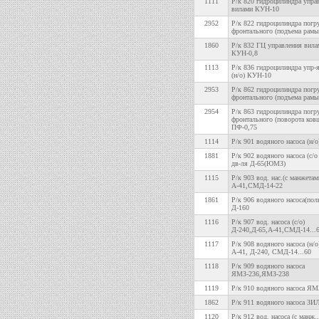
1111
Р/к 820 гидроцилиндра упра
вилами КУН-10
2952
Р/к 822 гидроцилиндра погр
фронтального (подъема рамы
1860
Р/к 832 ГЦ управления вила
КУН-0,8
1113
Р/к 836 гидроцилиндра упр-
(н/о) КУН-10
2953
Р/к 862 гидроцилиндра погр
фронтального (подъема рамы
2954
Р/к 863 гидроцилиндра погр
фронтального (поворота ков
ПФ-0,75
1114
Р/к 901 водяного насоса (н/о
1881
Р/к 902 водяного насоса (с/о
дв-ля Д-65(ЮМЗ)
1115
Р/к 903 вод. нас.(с манжетами
А-41,СМД-14-22
1861
Р/к 906 водяного насоса(пол
Д-160
1116
Р/к 907 вод. насоса (с/о)
Д-240,Д-65,А-41,СМД-14...
1117
Р/к 908 водяного насоса (н/о
А-41, Д-240, СМД-14...60
1118
Р/к 909 водяного насоса
ЯМЗ-236,ЯМЗ-238
1119
Р/к 910 водяного насоса ЯМ
1862
Р/к 911 водяного насоса ЗИ
1120
Р/к 912 вод. насоса (с манж.,