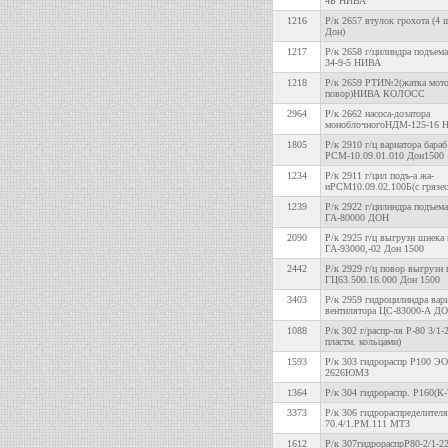
4Б НИВА
1216
Р/к 2657 втулок грохота (4 ш
Дон)
1217
Р/к 2658 г/цилиндра подъем
34-9-5 НИВА
1218
Р/к 2659 РТИ№2(жатка мото
повор)НИВА КОЛОСС
2964
Р/к 2662 насоса-дозатора
моноблочногоНДМ-125-16 Н
1805
Р/к 2910 г/ц вариатора бараб
РСМ-10.09.01.010 Дон1500
1234
Р/к 2911 г/цил подъ-а жа-
иРСМ10.09.02.100Б(с грязе
1239
Р/к 2922 г/цилиндра подъем
ГА-80000 ДОН
2090
Р/к 2925 г/ц выгрузн шнека
ГА-93000,-02 Дон 1500
2442
Р/к 2929 г/ц повор выгрузн
ГЦ63.500.16.000 Дон 1500
3403
Р/к 2959 гидроцилиндра вар
вентилятора ЦС-83000-А Д
1088
Р/к 302 г/распр-ля Р-80 3/1-
пластм. кольцами)
1593
Р/к 303 гидрораспр Р100 Э
2626ЮМЗ
1364
Р/к 304 гидрораспр. Р160(К-
3373
Р/к 306 гидрораспределите
70.4/1.РМ.111 МТЗ
1612
Р/к 307гидрораспрР80-2/1-22