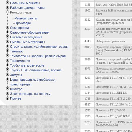
Сальники, манжеты
1155
Закл. Ал. Набор №19 5х8-68
Рабочая одежда, ткани
1902
Заклепка 8х26 плоская шляп
Ремкомплекты
в кг)
Ремкомплекты
3352
Кольцо под гильзу двиг-ля 
Прокладки
(фторопласт) (р/к2212)
Семяпровод
3353
Кольцо под гильзу двиг-ля
ЯМЗ-236/238/240 (фторопласт
Сварочное оборудование
к2213)
Система охлаждения
4743
Набор колец резиновых
Смазочные материалы
Строительные, хозяйственные товары
3695
Прокладка впускной трубы (
(паук) (3наимен. 4 шт) ГАЗ-53
Такелаж
100 )
Техпластины, коврики, резина сырая
3689
Прокладка впускной трубы З
Трансмиссия
(3 наим. 4 шт) красный 11-4
Трубки металлические
4073
Прокладка выпускного колл
Трубки ПВХ, силиконовые, прочие
ГАЗ-53 13-1008027
Хомуты
4263
Прокладка ГБЦ А-01 (Т-4) о
Цепи приводные, скребковые,
06С8
транспортеры
1781
Прокладка ГБЦ А-41, ДТ-75
Фильтра
1784
Прокладка ГБЦ ЗИЛ-130
Электротовары на технику
Прочее
1785
Прокладка ГБЦ МТЗ Д-240
4527
Прокладка ГБЦ Д-260 (из 2-х
1782
Прокладка ГБЦ ГАЗ-53
1783
Прокладка ГБЦ Д-65 ЮМЗ
2775
Прокладка ГБЦ ЕВРО-3 (с г
50-1003020-А2-01
2329
Прокладка ГБЦ МТЗ Д-240 