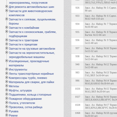
зернохранилищ, погрузчиков
ЗИЛ,ГАЗ,УРАЛ,ЛИАЗ 4х9-5
Для ремонта автомобильных шин
926
Закл. Ал. Набор № 5 Сцепл
90 шт.
Запчасти для животноводческих
комплексов
933
Закл. Ал. Набор № 6 Сцеп
МАЗ 4х9-118 шт.
Запчасти к сеялкам, лущильникам,
бороны
934
Закл. Ал. Набор № 7 Тормоз
4х10-40 шт.
Запчасти к комбайнам
Запчасти к сенокосилкам, граблям,
935
Закл. Ал. Набор № 8 Тормоз
Бычок 4х12-66 шт.
подборщикам
Запчасти к тракторам
936
Закл. Ал. Набор № 9 Тормоз
5х12-40 шт.
Запчасти к прицепам
937
Закл. Ал. Набор №10 Тормо
Запчасти на грузовые автомобили
5х12-52 шт.
Запчасти на зерноочистительные,
938
Закл. Ал. Набор №11 Тормо
зернодробильные машины
5х12-64 шт.
Изоляционные, прокладочные
940
Закл. Ал. Набор №12 Тормо
материалы
5х12-68 шт.
Инструменты
983
Закл. Ал. Набор №13 Тормо
Ленты транспортёрные норийные
ГАЗ,ЗИЛ 5х16-64 шт.
Компрессоры турбо, пневмо
986
Закл. Ал. Набор №14 Тормо
Материалы для сварки, для пайки
МАЗ,КАМАЗ 8х18-64 шт.
Метизы
1026
Закл. Ал. Набор №15 Тормо
Муфты, штуцера
МАЗ,ЗИЛ 8х20-64 шт.
Подшипники, кольца стопорные
1027
Закл. Ал. Набор №16 Тормо
Пожарное оборудование
ЗИЛ,КАМАЗ,ИКАРУС 8х24-
Полога, утеплители
1028
Закл. Ал. Набор №17 Тормо
Проволока, сетка рабица
ЗИЛ,КРАЗ,ИКАРУС 8х28-64
Рукава
1068
Закл. Ал. Набор №18 грузов
Ремни
6х20-64 шт.