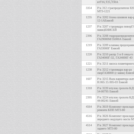
втТ16,Т25,Т30А
3354
Р/к 312 г/распределителя 82
МТЗ-1221
1235
Р/к 3202 блока шкивов вар-р
12-1АЕнисей
1237
Р/к 3207 г/цилиндра поворГ
манж)ЕНИСЕЙ
2396
Р/к 3208 гидрораспределите
ГА29000М/35000А Енисей
1219
Р/к 3209 клапана предохрани
ГА33000Г Енисей
1220
Р/к 3210 распр 3 и 8 секц-го
ГА34000Г-32, ГА34000Г-43
1221
Р/к 3211 насоса планетарн
1238
Р/к 3212 г/цилиндра вар-ра
скорГА38000 (с манж) Енисе
1607
Р/к 3215 Вала вариатора жат
Н.065.15.005-03 Енисей
1318
Р/к 3220 втулок грохота К
54-00795 Енисей
2395
Р/к 3224 втулок грохота К
44-00241 Енисей
4564
Р/к 3619 Комплект прокладо
ремонта КПП МТЗ-80
4516
Р/к 3626 Комплект проклад
переднего ведущего моста 
4514
Р/к 3627 Комплект прокладо
заднего МТЗ-80