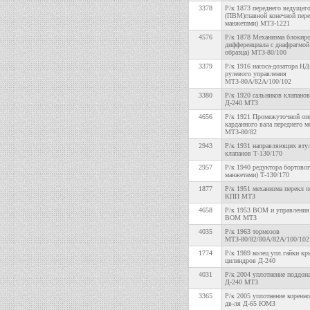
3378
Р/к 1873 переднего ведущего
(ПВМ)главной конечной пере
манжетами) МТЗ-1221
4576
Р/к 1878 Механизма блокир
дифференциала с диафрагмой 
образца) МТЗ-80/100
3379
Р/к 1916 насоса-дозатора Н
рулевого управления
МТЗ-80А/82А/100/102
3380
Р/к 1920 сальников клапанов
Д-240 МТЗ
4656
Р/к 1921 Промежуточной о
карданного вала переднего м
МТЗ-80/82
2943
Р/к 1931 направляющих вту
клапанов Т-130/170
2957
Р/к 1940 редуктора бортовог
манжетами) Т-130/170
1877
Р/к 1951 механизма перекл п
КПП МТЗ
4658
Р/к 1953 ВОМ и управления
ВОМ МТЗ
4035
Р/к 1963 тормозов
МТЗ-80/82/80А/82А/100/102
1774
Р/к 1989 колец упл.гайки к
цилиндров Д-240
4031
Р/к 2004 уплотнение поддона
Д-240 МТЗ
3365
Р/к 2005 уплотнение коренн
дв-ля Д-65 ЮМЗ