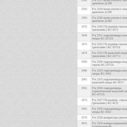
2392
Р/к 2211 колец уплотн-х гил
двигателя Д-160
2393
Р/к 2219 колец уплотн-х гил
двигателя Д-260
2394
Р/к 2220 колец уплотн-х гил
двигателя Д-442
1872
Р/к 2310 ГЦ подъёма стрелы
грязесъёмн.) КС-4572
2958
Р/к 2311 гидроцилиндра вы
опоры КС-3575А
1873
Р/к 2312 ГЦ подъёма стрелы
грязесъёмн.) КС-3575А
1874
Р/к 2313 ГЦ выносной опор
грязесъёмн.) КС-3577-2
2959
Р/к 2320 гидроцилиндра вы
стрелы КС-3575А
2960
Р/к 2324 гидроцилиндра вы
опоры КС-4562
2961
Р/к 2325 гидроцилиндра вер
выносной опоры КС-4572
2962
Р/к 2326 гидроцилиндра
горизонтальной выносной о
КС-4572А
1875
Р/к 2327 ГЦ выдвиж. стрелы
грязесъёмн.) КС-4572
2963
Р/к 2350 гидроцилиндра вы
опоры КС-4562
3370
Р/к 2550 компрессора двигат
4032
Р/к 2556 компрессора(малы
(1цилиндровый)