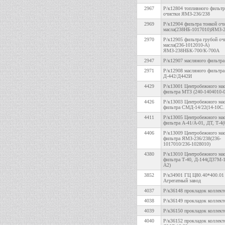
2967
Р/к12804 топливного фильтр
очистки ЯМЗ-236/238
2969
Р/к12904 фильтра тонкой оч
масла(238НБ-1017010)ЯМЗ-2
2970
Р/к12905 фильтра грубой оч
масла(236-1012010-А)
ЯМЗ-238НБК-700/К-700А
2947
Р/к12907 масляного фильтра
2971
Р/к12908 масляного фильтра 
Д-442/Д442И
4429
Р/к13001 Центробежного ма
фильтра МТЗ (240-1404010-0
4426
Р/к13003 Центробежного ма
фильтра СМД-14/22(14-10С.
4411
Р/к13005 Центробежного ма
фильтра А-41/А-01, ДТ, Т-4(
4406
Р/к13009 Центробежного ма
фильтра ЯМЗ-236/238(236-
1017010/236-1028010)
4380
Р/к13010 Центробежного ма
фильтра Т-40, Д-144(Д37М-
А2)
3852
Р/к34901 ГЦ Ц80.40*400.01 
Агрегатный завод
4037
Р/к36148 прокладок коллект
4038
Р/к36149 прокладок коллект
4039
Р/к36150 прокладок коллект
4040
Р/к36152 прокладок коллект