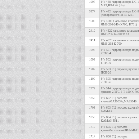
1097
Р/к 438 гидроцилиндра ЦС-
МТЗ,ЮМЗ-6 (с/о)
3374
Р/к 482 гидроцилиндра ЦС-
(поворота) н/о МТЗ-1221
1609
Р/к 4906 Сальников клапано
ЯМЗ-236-240 (К700, К701)
2410
Р/к 4922 сальников клапанов
ЯМЗ-236 К-700/МАЗ
2411
Р/к 4923 сальников клапанов
ЯМЗ-238 К-700
1098
Р/к 501 гидроцилиндра подъ
2ПТС-4
1099
Р/к 502 гидроцилиндра подъ
1ПТС-9
1702
Р/к 503 ГЦ опрокид кузова 
ПСЕ-20
1100
Р/к 505 гидроцилиндра подъ
2ПТС-6
2972
Р/к 514 гидроцилиндра подъ
прицепа 2ПТС-9 Т-150/К-70
1852
Р/к 602 ГЦ подъема
кузоваМАЗ503А,МАЗ5549
1706
Р/к 603 ГЦ подъема кузова(
КАМАЗ
1850
Р/к 604 ГЦ подъема кузова
КАМАЗ-5511
1710
Р/к 605 ГЦ подъема
кузова3штоковыйЗИЛ-ММЗ
1714
Р/к 606 ГЦ подъема