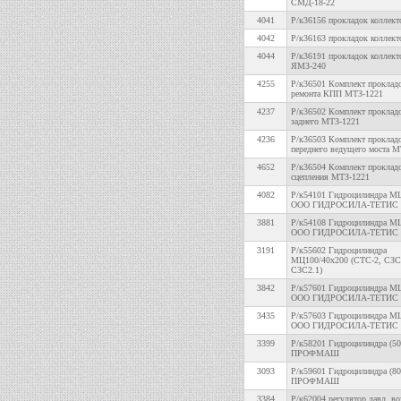
СМД-18-22
4041
Р/к36156 прокладок коллект
4042
Р/к36163 прокладок коллект
4044
Р/к36191 прокладок коллект
ЯМЗ-240
4255
Р/к36501 Комплект проклад
ремонта КПП МТЗ-1221
4237
Р/к36502 Комплект прокладо
заднего МТЗ-1221
4236
Р/к36503 Комплект проклад
переднего ведущего моста М
4652
Р/к36504 Комплект прокладо
сцепления МТЗ-1221
4082
Р/к54101 Гидроцилиндра М
ООО ГИДРОСИЛА-ТЕТИС
3881
Р/к54108 Гидроцилиндра М
ООО ГИДРОСИЛА-ТЕТИС
3191
Р/к55602 Гидроцилиндра
МЦ100/40х200 (СТС-2, СЗС-
СЗС2.1)
3842
Р/к57601 Гидроцилиндра М
ООО ГИДРОСИЛА-ТЕТИС
3435
Р/к57603 Гидроцилиндра М
ООО ГИДРОСИЛА-ТЕТИС
3399
Р/к58201 Гидроцилиндра (5
ПРОФМАШ
3093
Р/к59601 Гидроцилиндра (8
ПРОФМАШ
3384
Р/к62004 регулятор давл. во