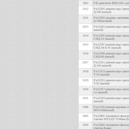
1802
Р/К двигателя ЯМЗ-240 с р
2412
Р/к12301 ремонта корз сцепл
Д-240 (малый)
2541
Р/к12302 корзины сцепления
Д-240(полный)
2413
Р/к12303 ремонта корз сцепл
(малый)
2414
Р/к12305 ремонта корз сцепл
СМД-14 (малый)
2415
Р/к12307 ремонта корз сцепл
СМД-18/А-41 (малый)
2416
Р/к12309 ремонта корз сцепл
СМД-60 (малый)
2417
Р/к12311 ремонта корз сцепл
Д-144 (малый)
2418
Р/к12313 ремонта корз сцепл
Т-16 (малый)
2419
Р/к12315 ремонта корз сцепл
Т-25 (малый)
2420
Р/к12317 ремонта корз сцепл
с/о (малый)
2421
Р/к12319 ремонта корз сцепл
(малый)
3386
Р/к12350 ремонта корзины с
МТЗ-100(малый)
2965
Р/к12801 топливного фильтр
очистки МТЗ/ДТ-75/Нива/Д
2945
Р/к12802 топливного фильтр
очистки Камаз