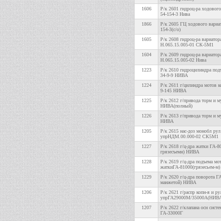
1606
Р/к 2601 гидроц-ра ходового
54-154-3 Нива
1866
Р/к 2605 ГЦ ходового вариа
154-3(с/о)
1605
Р/к 2608 гидроц-ра вариатор
Н.065.15.005-01 СК-5М1
1604
Р/к 2609 гидроц-ра вариатор
Н.065.15.005-02 Нива
1223
Р/к 2610 гидроцилиндра под
34-9-9 НИВА
1224
Р/к 2611 г/цилиндра мотов к
9-145 НИВА
1225
Р/к 2612 г/привода торм и 
НИВА(полный)
1226
Р/к 2613 г/привода торм и 
НИВА
1205
Р/к 2615 нас-доз монобл рул
упрНДМ.00.000-02 СК5М1
1227
Р/к 2618 г/ц-дра жатки ГА-8
грязесъемн) НИВА
1228
Р/к 2619 г/ц-дра подъема мо
жаткиГА-81000(грязесьем-м)
1229
Р/к 2620 г/ц-дра поворота Г
манжетой) НИВА
1206
Р/к 2621 г/распр копн-я и ру
упрГА29000М/35000А(НИВ
1207
Р/к 2622 г/клапана осн сист
ГА-33000Г