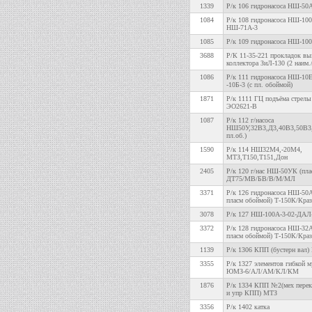
1339
Р/к 106 гидронасоса НШ-50
1084
Р/к 108 гидронасоса НШ-10
НШ-71А-3
1085
Р/к 109 гидронасоса НШ-10
3688
Р/К 11-35-221 прокладок вы
коллектора ЗиЛ-130 (2 наим./
1086
Р/к 111 гидронасоса НШ-10Е
-10Б-3 (с пл. обоймой)
1871
Р/к 1111 ГЦ подъёма стрелы
ЭО2621-В
1087
Р/к 112 г/насоса
НШ50У,32В3,Д3,40В3,50В3
пл.об.)
1590
Р/к 114 НШ32М4,-20М4,
МТЗ,Т150,Т151,Дон
2405
Р/к 120 г/нас НШ-50УК (пла
ДТ75/МВ/БВ/В/М/МЛ
3371
Р/к 126 гидронасоса НШ-50А
пласм обоймой) Т-150К/Кра
3078
Р/к 127 НШ-100А-3-02-ДАЛ
3372
Р/к 128 гидронасоса НШ-32А
пласм обоймой) Т-150К/Кра
1139
Р/к 1306 КПП (бустерн вал)
3355
Р/к 1327 элементов гибкой 
ЮМЗ-6/АЛ/АМ/КЛ/КМ
1876
Р/к 1334 КПП №2(мех перек
и упр КПП) МТЗ
3356
Р/к 1402 катка