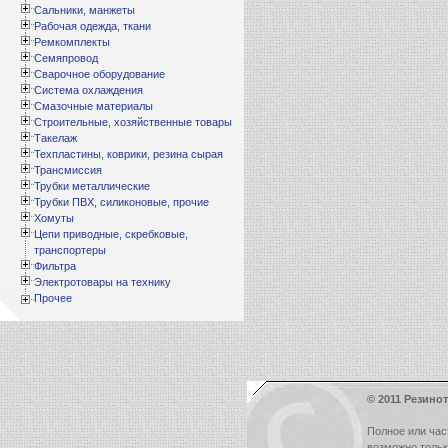
Сальники, манжеты
Рабочая одежда, ткани
Ремкомплекты
Семяпровод
Сварочное оборудование
Система охлаждения
Смазочные материалы
Строительные, хозяйственные товары
Такелаж
Техпластины, коврики, резина сырая
Трансмиссия
Трубки металлические
Трубки ПВХ, силиконовые, прочие
Хомуты
Цепи приводные, скребковые,
транспортеры
Фильтра
Электротовары на технику
Прочее
© 2011 Резинот
Полное или час
возможно толь