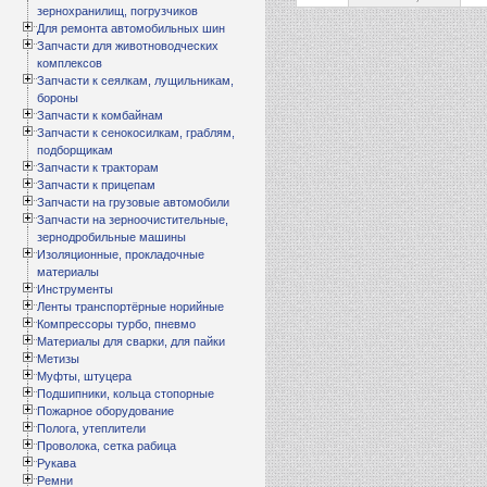
зернохранилищ, погрузчиков
Для ремонта автомобильных шин
Запчасти для животноводческих
комплексов
Запчасти к сеялкам, лущильникам,
бороны
Запчасти к комбайнам
Запчасти к сенокосилкам, граблям,
подборщикам
Запчасти к тракторам
Запчасти к прицепам
Запчасти на грузовые автомобили
Запчасти на зерноочистительные,
зернодробильные машины
Изоляционные, прокладочные
материалы
Инструменты
Ленты транспортёрные норийные
Компрессоры турбо, пневмо
Материалы для сварки, для пайки
Метизы
Муфты, штуцера
Подшипники, кольца стопорные
Пожарное оборудование
Полога, утеплители
Проволока, сетка рабица
Рукава
Ремни