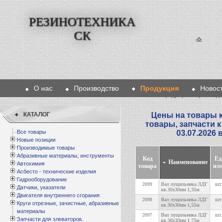
РЕЗИНОТЕХНИКА
СК
О нас
Производство
Продукция
Новос
Главная
>
Продукция
>
Производи
КАТАЛОГ
Цены на товары к
товары, запчасти 
Все товары
03.07.2026 
Новые позиции
Производимые товары
Абразивные материалы, инструменты
Код
Ед
Наименование
Автохимия
товара
изм
Асбесто - технические изделия
Гидрооборудование
2099
Вал лущильника ЛДГ
шт.
Датчики, указатели
кв.30х30мм 1,35м
Двигателя внутреннего сгорания
2098
Вал лущильника ЛДГ
шт.
Круги отрезные, зачистные, абразивные
кв.30х30мм 1,55м
материалы
2097
Вал лущильника ЛДГ
шт.
Запчасти для элеваторов,
кв.30х30мм 1,75м