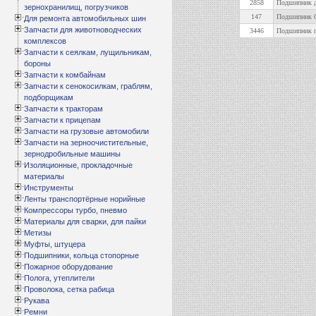
2858
Подшипник д
зернохранилищ, погрузчиков
147
Подшипник О
Для ремонта автомобильных шин
Запчасти для животноводческих
3446
Подшипник п
комплексов
Запчасти к сеялкам, лущильникам,
бороны
Запчасти к комбайнам
Запчасти к сенокосилкам, граблям,
подборщикам
Запчасти к тракторам
Запчасти к прицепам
Запчасти на грузовые автомобили
Запчасти на зерноочистительные,
зернодробильные машины
Изоляционные, прокладочные
материалы
Инструменты
Ленты транспортёрные норийные
Компрессоры турбо, пневмо
Материалы для сварки, для пайки
Метизы
Муфты, штуцера
Подшипники, кольца стопорные
Пожарное оборудование
Полога, утеплители
Проволока, сетка рабица
Рукава
Ремни