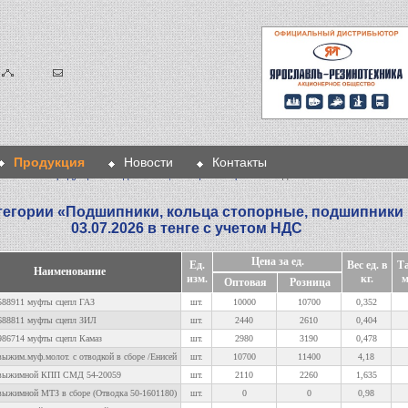
Продукция
Новости
Контакты
Главная
>
Продукция
>
Подшипники, кольца стопорные
> Подшипники выжимные
тегории «
Подшипники, кольца стопорные, подшипник
03.07.2026 в тенге с учетом НДС
Цена за ед.
Ед.
Вес ед. в
Т
Наименование
изм.
кг.
м
Оптовая
Розница
88911 муфты сцепл ГАЗ
шт.
10000
10700
0,352
88811 муфты сцепл ЗИЛ
шт.
2440
2610
0,404
86714 муфты сцепл Камаз
шт.
2980
3190
0,478
ыжим.муф.молот. с отводкой в сборе /Енисей
шт.
10700
11400
4,18
выжимной КПП СМД 54-20059
шт.
2110
2260
1,635
ыжимной МТЗ в сборе (Отводка 50-1601180)
шт.
0
0
0,98