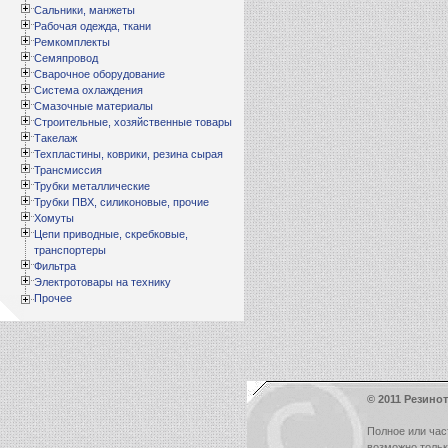
Сальники, манжеты
Рабочая одежда, ткани
Ремкомплекты
Семяпровод
Сварочное оборудование
Система охлаждения
Смазочные материалы
Строительные, хозяйственные товары
Такелаж
Техпластины, коврики, резина сырая
Трансмиссия
Трубки металлические
Трубки ПВХ, силиконовые, прочие
Хомуты
Цепи приводные, скребковые,
транспортеры
Фильтра
Электротовары на технику
Прочее
© 2011 Резинот
Полное или час
возможно толь