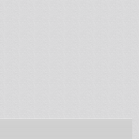
комбайнов Енисей, Нива. ...
13-01-2024
-
Изготовление сетки
рабица
Изготавливаем сетку
рабица под заказ по
заданным размерам ...