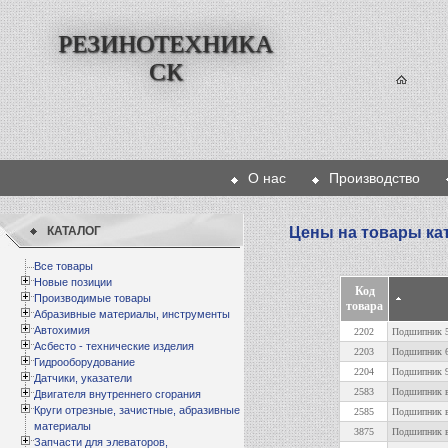
РЕЗИНОТЕХНИКА
СК
О нас
Производство
КАТАЛОГ
Цены на товары ка
Все товары
Новые позиции
Код
Производимые товары
товара
Абразивные материалы, инструменты
Автохимия
2202
Подшипник 5
Асбесто - технические изделия
2203
Подшипник 6
Гидрооборудование
2204
Подшипник 9
Датчики, указатели
2583
Подшипник в
Двигателя внутреннего сгорания
Круги отрезные, зачистные, абразивные
2585
Подшипник 
материалы
3875
Подшипник в
Запчасти для элеваторов,