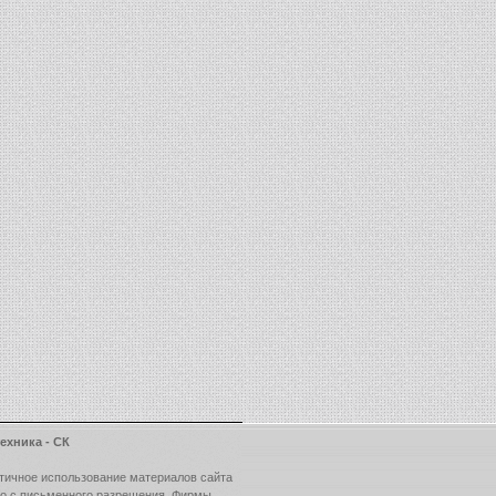
ехника - СК
тичное использование материалов сайта
ко с письменного разрешения Фирмы