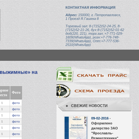
КОНТАКТНАЯ ИНФОРМАЦИЯ
Адрес:
150000, г. Петропавловск,
1 Проезд Я.Гашека 8
Торговый зал: 8-(7152)52-24-25, 8-
(7152)52-21-26, бух:8-(7152)52-01-62
доб(220, 221), торг.зал.:+7-771-029-
1609(WhatsApp), розн:+7-776-748-
7339(WhatsApp), Опт:+7-777-536-
2510(WhatsApp)
и выжимные
» на
арное
Фото
есто
1
фото
СВЕЖИЕ НОВОСТИ
1
фото
1
фото
09-02-2016
-
1
фото
Оформлено
1
фото
дилерство ЗАО
"Ярославль-
1
фото
Резинотехника"