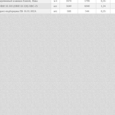
еревянный клавиши Енисей, Нива
к-т
1670
1790
0,35
ВИ 10.103 (ОВИ 10.120) ОВС-25
шт.
5640
6040
1,24
ресс-подборщика ПБ 16.01.002А
шт.
508
544
0,25