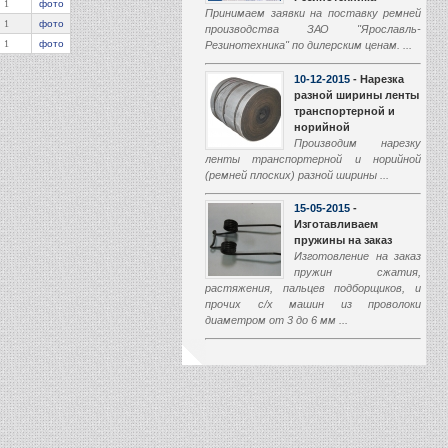
1
фото
Принимаем заявки на поставку ремней
1
фото
производства ЗАО "Ярославль-
1
фото
Резинотехника" по дилерским ценам. ...
10-12-2015
- Нарезка
разной ширины ленты
транспортерной и
норийной
Производим нарезку
ленты транспортерной и норийной
(ремней плоских) разной ширины ...
15-05-2015
-
Изготавливаем
пружины на заказ
Изготовление на заказ
пружин сжатия,
растяжения, пальцев подборщиков, и
прочих с/х машин из проволоки
диаметром от 3 до 6 мм ...
01-03-2015
-
Производство
транспортеров
наклонной камеры
Начали производство
транспортеров наклонной камеры (ТНК)