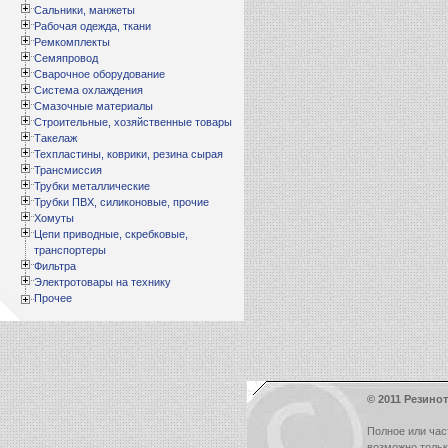
Сальники, манжеты
Рабочая одежда, ткани
Ремкомплекты
Семяпровод
Сварочное оборудование
Система охлаждения
Смазочные материалы
Строительные, хозяйственные товары
Такелаж
Техпластины, коврики, резина сырая
Трансмиссия
Трубки металлические
Трубки ПВХ, силиконовые, прочие
Хомуты
Цепи приводные, скребковые,
транспортеры
Фильтра
Электротовары на технику
Прочее
© 2011 Резинот
Полное или час
возможно толь