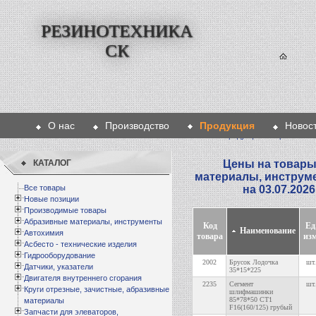
РЕЗИНОТЕХНИКА
СК
О нас
Производство
Продукция
Новос
Главная
>
Продукция
>
Абразивные
КАТАЛОГ
Цены на товары
материалы, инструм
Все товары
на 03.07.202
Новые позиции
Производимые товары
Абразивные материалы, инструменты
Код
Ед
Наименование
Автохимия
товара
изм
Асбесто - технические изделия
Гидрооборудование
2002
Брусок Лодочка
шт.
Датчики, указатели
35*15*225
Двигателя внутреннего сгорания
2235
Сегмент
шт.
Круги отрезные, зачистные, абразивные
шлифмашинки
85*78*50 СТ1
материалы
F16(160/125) грубый
Запчасти для элеваторов,