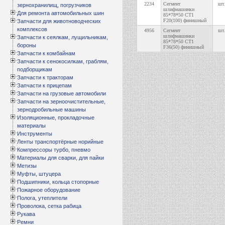
2234
Сегмент
шт.
зернохранилищ, погрузчиков
шлифмашинки
Для ремонта автомобильных шин
85*78*50 СТ1
F20(100) финишный
Запчасти для животноводческих
комплексов
4956
Сегмент
шт.
шлифмашинки
Запчасти к сеялкам, лущильникам,
85*78*50 СТ1
бороны
F36(50) финишный
Запчасти к комбайнам
Запчасти к сенокосилкам, граблям,
подборщикам
Запчасти к тракторам
Запчасти к прицепам
Запчасти на грузовые автомобили
Запчасти на зерноочистительные,
зернодробильные машины
Изоляционные, прокладочные
материалы
Инструменты
Ленты транспортёрные норийные
Компрессоры турбо, пневмо
Материалы для сварки, для пайки
Метизы
Муфты, штуцера
Подшипники, кольца стопорные
Пожарное оборудование
Полога, утеплители
Проволока, сетка рабица
Рукава
Ремни