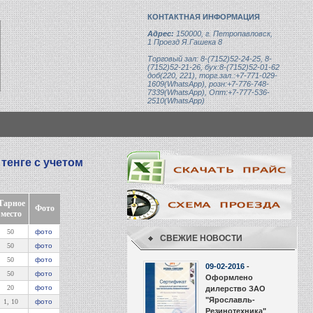
КОНТАКТНАЯ ИНФОРМАЦИЯ
Адрес:
150000, г. Петропавловск,
1 Проезд Я.Гашека 8
Торговый зал: 8-(7152)52-24-25, 8-
(7152)52-21-26, бух:8-(7152)52-01-62
доб(220, 221), торг.зал.:+7-771-029-
1609(WhatsApp), розн:+7-776-748-
7339(WhatsApp), Опт:+7-777-536-
2510(WhatsApp)
в тенге с учетом
Тарное
Фото
место
50
фото
СВЕЖИЕ НОВОСТИ
50
фото
50
фото
50
фото
20
фото
1, 10
фото