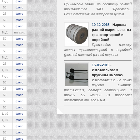
Н/Д
фото
50
фото
25
фото
50
фото
10-12-2015
- Нарезка
50
фото
разной ширины ленты
Н/Д
нет фото
транспортерной и
50
фото
норийной
Производим нарезку
50
фото
ленты транспортерной и норийной
50
фото
(ремней плоских) разной ширины ...
Н/Д
фото
25
фото
15-05-2015
-
1, 10
фото
Изготавливаем
пружины на заказ
Н/Д
фото
Изготовление на заказ
50
фото
пружин сжатия,
25
фото
растяжения, пальцев подборщиков, и
50
фото
прочих с/х машин из проволоки
диаметром от 3 до 6 мм ...
50
фото
50
фото
01-03-2015
-
1, 10
фото
Производство
1, 10
фото
транспортеров
наклонной камеры
50
фото
Начали производство
50
фото
транспортеров наклонной камеры (ТНК)
50
фото