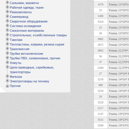
Сальники, манжеты
1479
Ремень 11*10*1
Рабочая одежда, ткани
23
Ремень 11*10*1
Ремкомплекты
1480
Ремень 11*10*1
Семяпровод
Сварочное оборудование
3554
Ремень 11*10*16
Система охлаждения
25
Ремень 11*10*1
Смазочные материалы
26
Ремень 11*10*1
Строительные, хозяйственные товары
3882
Ремень 11*10*1
Такелаж
Техпластины, коврики, резина сырая
2875
Ремень 11*10*3
Трансмиссия
3892
Ремень 12,5*9* 
Трубки металлические
36
Ремень 12,5*9*
Трубки ПВХ, силиконовые, прочие
37
Ремень 12,5*9*
Хомуты
Цепи приводные, скребковые,
5200
Ремень 12,5*9*
транспортеры
27
Ремень 14*10* 
Фильтра
3218
Ремень 14*10* 8
Электротовары на технику
989
Ремень 14*10* 
Прочее
3219
Ремень 14*10* 9
29
Ремень 14*10* 
3220
Ремень 14*10* 9
1517
Ремень 14*10*10
1147
Ремень 14*13*1
3555
Ремень 14*13*1
5500
Ремень 14*13*1