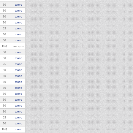
комбайнов Енисей, Нива. ...
50
фото
13-01-2024
-
50
фото
Изготовление сетки
50
фото
рабица
50
фото
Изготавливаем сетку
25
фото
рабица под заказ по
заданным размерам ...
50
фото
50
фото
09-02-2016
- Оформлено дилерство
Н/Д
нет фото
ЗАО "Ярославль-Резинотехника"
50
фото
Принимаем заявки на поставку ремней
50
фото
производства ЗАО "Ярославль-
Резинотехника" по дилерским ценам. ...
25
фото
50
фото
50
фото
50
фото
50
фото
50
фото
50
фото
50
фото
50
фото
25
фото
50
фото
Н/Д
фото