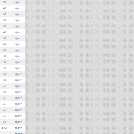
50
фото
40
фото
50
фото
50
фото
50
фото
40
фото
50
фото
40
фото
50
фото
50
фото
50
фото
20
фото
50
фото
50
фото
25
фото
20
фото
25
фото
25
фото
25
фото
25
фото
20
фото
Н/Д
фото
25
фото