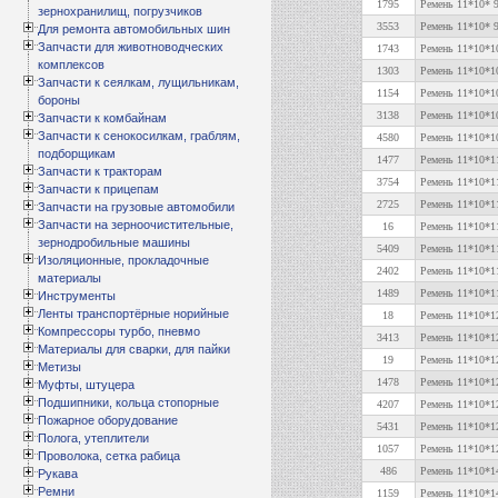
1795
Ремень 11*10* 
зернохранилищ, погрузчиков
3553
Ремень 11*10* 9
Для ремонта автомобильных шин
Запчасти для животноводческих
1743
Ремень 11*10*1
комплексов
1303
Ремень 11*10*1
Запчасти к сеялкам, лущильникам,
1154
Ремень 11*10*10
бороны
3138
Ремень 11*10*1
Запчасти к комбайнам
Запчасти к сенокосилкам, граблям,
4580
Ремень 11*10*1
подборщикам
1477
Ремень 11*10*1
Запчасти к тракторам
3754
Ремень 11*10*1
Запчасти к прицепам
2725
Ремень 11*10*1
Запчасти на грузовые автомобили
Запчасти на зерноочистительные,
16
Ремень 11*10*1
зернодробильные машины
5409
Ремень 11*10*1
Изоляционные, прокладочные
2402
Ремень 11*10*1
материалы
1489
Ремень 11*10*1
Инструменты
Ленты транспортёрные норийные
18
Ремень 11*10*1
Компрессоры турбо, пневмо
3413
Ремень 11*10*1
Материалы для сварки, для пайки
19
Ремень 11*10*1
Метизы
1478
Ремень 11*10*1
Муфты, штуцера
Подшипники, кольца стопорные
4207
Ремень 11*10*12
Пожарное оборудование
5431
Ремень 11*10*1
Полога, утеплители
1057
Ремень 11*10*12
Проволока, сетка рабица
486
Ремень 11*10*1
Рукава
Ремни
1159
Ремень 11*10*14