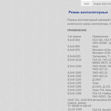
3439
Ремень В(Б)-255
Ремни вентиляторные
Ремень вентиляторный клиновой Г
коленчатого вала к вентилятору, 
ПРИМЕНЕНИЕ
Тип ремня
Применение
8,5х8-833
ГАЗ-53А, ГАЗ-
УМЗ-451МГ, Э
8,5х8-850
Краз
8,5х8-875
Москвич-412иэ
Москвич-2140
8,5х8х933
Запорожец, Т-
8,5х8-1018
ГАЗ-24, ГАЗ-13
МЕМЗ-967П, М
8,5х8-1030
УМЗ-451М, УМ
УМЗ-417.10
8,5х8-1060
ЗМЗ-402.10
8,5х8-1090
ЗМЗ-402.10
8,5х8-1150
Д-260Т
8,5х8-1250
Урал
8,5х8-1280
Д-21А1, Д-120,
8,5х8-1320
Урал-744, Кам
8,5х8-1348
ГАЗ-13 «Чайка»
ЛАЗ-42021, Л
10х8-715, 10х8-944
автомобили В
(наруж. длина)
ТУ 38305-8-339-94
11х10-1045
ГАЗ-53, БелАЗ