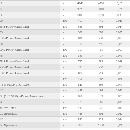
20
шт.
4040
4320
0,17
75
шт.
3720
3980
0,22
10
шт.
6680
7150
0,3
00
шт.
417
446
0,049
65 S-Power+Green Label
шт.
555
594
0,044
33
шт.
360
385
0,065
33 S-Power+Green Label
шт.
690
738
0,063
50
шт.
459
491
0,07
50 S-Power+Green Label
шт.
711
761
0,061
75
шт.
390
417
0,073
75 S-Power+Green Label
шт.
737
789
0,069
25 S-Power+Green Label
шт.
703
752
0,07
33 S-Power+Green Label
шт.
672
719
0,073
018
шт.
450
482
0,076
18 S-Power+Green Label
шт.
840
899
0,077
030
шт.
465
498
0,082
30 (SPZ 1030) S-Power+Green Label
шт.
868
929
0,075
060
шт.
473
506
0,085
90 зуб.+глад.
шт.
487
521
0,087
120 Ярославль
шт.
469
502
0,082
150
шт.
582
623
0,084
250 Ярославль
шт.
1050
1120
0,09