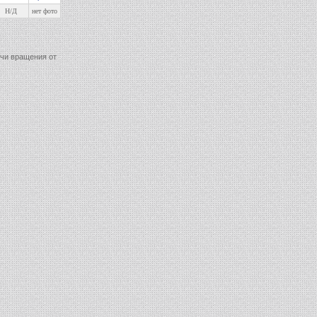
Н/Д
нет фото
ачи вращения от