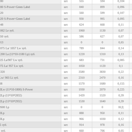
280
шт.
555
594
0,104
80 S-Power+Green Label
шт.
840
899
0,096
320
шт.
560
599
0,107
20 S-Power+Green Label
шт.
930
995
0,095
348
шт.
624
668
0,11
062 Le зуб.
шт.
1060
1130
0,07
50 зуб.
шт.
586
627
0,07
913
шт.
0
0
0,65
075 La/ 1057 Lw зуб.
шт.
789
844
0,14
00 La (11*10-1180 Lp) зуб.
шт.
1220
1310
0,13
25 La/907 Lw зуб.
шт.
683
731
0,085
75 La/ 957 Lw зуб.
шт.
1050
1120
0,1
1320
шт.
3580
3830
0,22
w/ 903 Li зуб.
шт.
2310
2470
0,16
08
шт.
1570
1680
0,155
0Lw (11*10-1800) S-Power
шт.
1930
2070
0,225
2Lp (11*10*2832)
шт.
1420
1520
0,39
2Lp (11*10*2932)
шт.
1530
1640
0,39
2600 Lp
шт.
0
0
Н/Д
0Lp
шт.
888
950
0,11
0Lp
шт.
966
1030
0,12
 зуб.
шт.
914
978
0,16
 зуб.
шт.
660
706
0,05