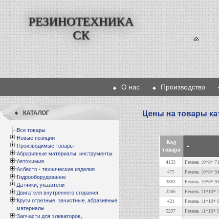
РЕЗИНОТЕХНИКА
СК
О нас
Производство
КАТАЛОГ
Цены на товары ка
Все товары
Новые позиции
Код
Производимые товары
товара
Абразивные материалы, инструменты
Автохимия
4133
Ремень 10*8* 7
Асбесто - технические изделия
475
Ремень 10*8* 9
Гидрооборудование
3883
Ремень 10*8* 9
Датчики, указатели
2266
Ремень 11*10* 7
Двигателя внутреннего сгорания
Круги отрезные, зачистные, абразивные
421
Ремень 11*10* 9
материалы
5297
Ремень 11*10* 
Запчасти для элеваторов,