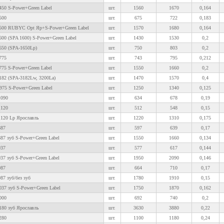
450 S-Power+Green Label
шт.
1560
1670
0,164
500
шт.
675
722
0,183
500 RUBYC Opt Яр+S-Power+Green Label
шт.
1570
1680
0,164
00 (SPA 1600) S-Power+Green Label
шт.
1430
1530
0,2
650 (SPA-1650Lp)
шт.
750
803
0,2
775
шт.
743
795
0,212
775 S-Power+Green Label
шт.
1550
1660
0,2
182 (SPA-3182Lw, 3200La)
шт.
1470
1570
0,4
975 S-Power+Green Label
шт.
1250
1340
0,125
1090
шт.
634
678
0,19
1120
шт.
512
548
0,15
1120 Lp Ярославль
шт.
1220
1310
0,175
887
шт.
597
639
0,17
87 зуб S-Power+Green Label
шт.
1550
1660
0,134
937
шт.
577
617
0,144
37 зуб S-Power+Green Label
шт.
1950
2090
0,146
987
шт.
664
710
0,17
87 зуб/без зуб
шт.
1780
1910
0,15
37 зуб S-Power+Green Label
шт.
1750
1870
0,162
000
шт.
692
740
0,2
180 зуб Ярославль
шт.
3630
3880
0,22
280
шт.
1100
1180
0,24