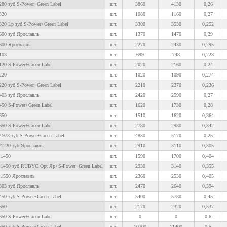
80 зуб S-Power+Green Label
шт.
3860
4130
0,26
320
шт.
1080
1160
0,27
20 Lp зуб S-Power+Green Label
шт.
3300
3530
0,252
600 зуб Ярославль
шт.
1370
1470
0,29
600 Ярославль
шт.
2270
2430
0,295
103
шт.
699
748
0,223
120 S-Power+Green Label
шт.
2020
2160
0,24
220
шт.
1020
1090
0,274
20 зуб S-Power+Green Label
шт.
2210
2370
0,236
403 зуб Ярославль
шт.
2420
2590
0,27
450 S-Power+Green Label
шт.
1620
1730
0,28
650
шт.
1510
1620
0,364
650 S-Power+Green Label
шт.
2780
2980
0,342
 973 зуб S-Power+Green Label
шт.
4830
5170
0,25
*1220 зуб Ярославль
шт.
2910
3110
0,305
*1450
шт.
1590
1700
0,404
*1450 зуб RUBYC Opt Яр+S-Power+Green Label
шт.
2930
3140
0,355
*1550 Ярославль
шт.
2360
2530
0,405
303 зуб Ярославль
шт.
2470
2640
0,394
50 зуб S-Power+Green Label
шт.
5400
5780
0,45
650
шт.
2170
2320
0,537
650 S-Power+Green Label
шт.
0
0
0,6
50 зуб S-Power+Green Label
шт.
10700
11400
0,5