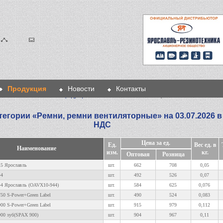
Продукция
Новости
Контакты
Главная
>
Продукция
>
Ремни
> Ремни вентиляторные
тегории «
Ремни, ремни вентиляторные
» на 03.07.2026 
НДС
Цена за ед.
Ед.
Вес ед. в
Наименование
изм.
кг.
Оптовая
Розница
15 Ярославль
шт.
662
708
0,05
44
шт.
492
526
0,07
44 Ярославль (OAVX10-944)
шт.
584
625
0,076
50 S-Power+Green Label
шт.
490
524
0,083
00 S-Power+Green Label
шт.
915
979
0,112
900 зуб(SPAX 900)
шт.
904
967
0,11