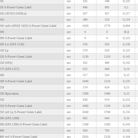
950
шт.
325
348
0,125
50 S-Power+Green Label
шт.
846
905
0,1
032 (AVX13-1050La)
шт.
427
457
0,117
045
шт.
490
524
0,119
45 зубч (SPAX 1032) S-Power+Green Label
шт.
1650
1770
0,094
090
шт.
0
0
Н/Д
090 S-Power+Green Label
шт.
0
0
0,125
100 Lw (SPA 1120)
шт.
526
563
0,138
120 Lp
шт.
570
610
0,125
120 S-Power+Green Label
шт.
1130
1210
0,145
150 (SPA)
шт.
452
484
0,142
175 (SPA 1157)
шт.
622
666
0,14
180
шт.
517
553
0,12
180 S-Power+Green Label
шт.
1040
1110
0,135
220
шт.
574
614
0,15
230 Ярославль
шт.
1390
1490
0,15
250
шт.
630
674
0,153
250 S-Power+Green Label
шт.
1060
1130
0,126
50 зуб Lp S-Power+Green Label
шт.
1640
1760
0,135
280 (SPA 1280)
шт.
602
644
0,16
80 (SPA 1280) S-Power+Green Label
шт.
1180
1260
0,143
400
шт.
658
704
0,142
00 зуб S-Power+Green Label
шт.
2010
2150
0,144