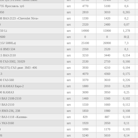
735 Ярославль зуб
шт.
4770
5100
0,6
950
шт.
2810
3010
0,265
8 ВАЗ-2123 «Chevrolet Niva»
шт.
1330
1420
0,2
0
шт.
2320
2480
0,07
50 Li
шт.
14900
15900
1,278
2600
шт.
0
0
Н/Д
15J 5080La)
шт.
25100
26900
7,3
16 ЯМЗ 534
шт.
2350
2520
0,1
15 ВАЗ-2110
шт.
3210
3440
0,154
20 ГАЗ-3302, 31029
шт.
2530
2710
0,166
0(1375) ГАЗ двиг. ЗМЗ -406
шт.
3930
4210
0,194
13
шт.
4070
4360
0,175
30 ГАЗ-560
шт.
3370
3610
0,226
703 КАМАЗ Евро-2
шт.
1880
2010
0,228
790 КАМАЗ
шт.
3690
3950
0,25
8 ВАЗ 2108-2110
шт.
1460
1560
0,102
2 ВАЗ-2110
шт.
1550
1660
0,112
0 ЯМЗ-236, 238
шт.
1850
1980
0,108
2 ВАЗ-1118 «Калина»
шт.
829
887
0,118
5 УАЗ-3160
шт.
1920
2050
0,11
4
шт.
1090
1170
0,105
26
шт.
5240
5610
0,14