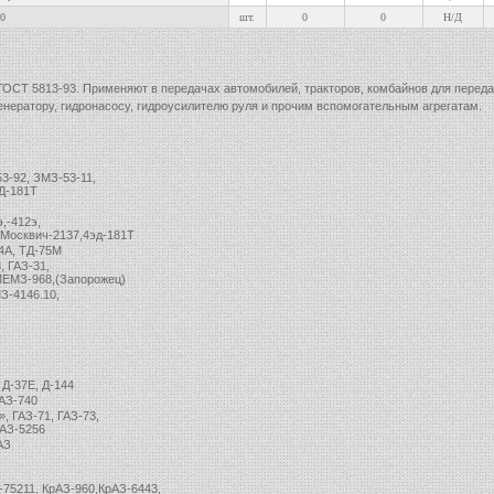
0
шт.
0
0
Н/Д
ОСТ 5813-93. Применяют в передачах автомобилей, тракторов, комбайнов для перед
генератору, гидронасосу, гидроусилителю руля и прочим вспомогательным агрегатам.
53-92, ЗМЗ-53-11,
Д-181Т
,-412э,
,Москвич-2137,4эд-181Т
4А, ТД-75М
, ГАЗ-31,
ЕМЗ-968,(Запорожец)
З-4146.10,
 Д-37Е, Д-144
АЗ-740
, ГАЗ-71, ГАЗ-73,
иАЗ-5256
АЗ
-75211, КрАЗ-960,КрАЗ-6443,