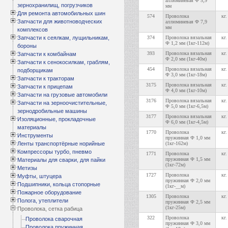
аллюминевая Ф 5,9
зернохранилищ, погрузчиков
мм
Для ремонта автомобильных шин
574
Проволока
кг.
Запчасти для животноводческих
аллюминевая Ф 7,9
мм
комплексов
Запчасти к сеялкам, лущильникам,
374
Проволока вязальная
кг.
Ф 1,2 мм (1кг-112м)
бороны
393
Проволока вязальная
кг.
Запчасти к комбайнам
Ф 2,0 мм (1кг-40м)
Запчасти к сенокосилкам, граблям,
454
Проволока вязальная
кг.
подборщикам
Ф 3,0 мм (1кг-18м)
Запчасти к тракторам
3175
Проволока вязальная
кг.
Запчасти к прицепам
Ф 4,0 мм (1кг-10м)
Запчасти на грузовые автомобили
3176
Проволока вязальная
кг.
Запчасти на зерноочистительные,
Ф 5,0 мм (1кг-6,5м)
зернодробильные машины
3177
Проволока вязальная
кг.
Изоляционные, прокладочные
Ф 6,0 мм (1кг-4,5м)
материалы
1770
Проволока
кг.
Инструменты
пружинная Ф 1,0 мм
Ленты транспортёрные норийные
(1кг-162м)
Компрессоры турбо, пневмо
1771
Проволока
кг.
пружинная Ф 1,5 мм
Материалы для сварки, для пайки
(1кг-72м)
Метизы
1727
Проволока
кг.
Муфты, штуцера
пружинная Ф 2,0 мм
Подшипники, кольца стопорные
(1кг-__м)
Пожарное оборудование
1305
Проволока
кг.
Полога, утеплители
пружинная Ф 2,5 мм
(1кг-25м)
Проволока, сетка рабица
322
Проволока
кг.
Проволока сварочная
пружинная Ф 3,0 мм
Проволока пружинная