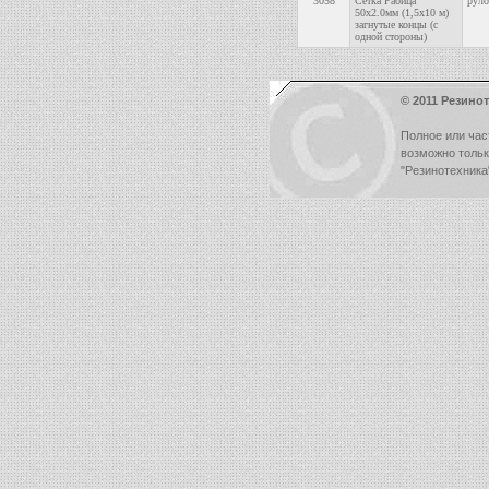
3058
Сетка Рабица
руло
50х2.0мм (1,5х10 м)
загнутые концы (с
одной стороны)
© 2011 Резинот
Полное или час
возможно толь
"Резинотехника