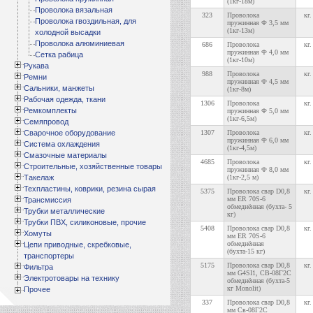
(1кг-18м)
Проволока вязальная
323
Проволока
кг.
Проволока гвоздильная, для
пружинная Ф 3,5 мм
(1кг-13м)
холодной высадки
Проволока алюминиевая
686
Проволока
кг.
пружинная Ф 4,0 мм
Сетка рабица
(1кг-10м)
Рукава
988
Проволока
кг.
Ремни
пружинная Ф 4,5 мм
Сальники, манжеты
(1кг-8м)
Рабочая одежда, ткани
1306
Проволока
кг.
Ремкомплекты
пружинная Ф 5,0 мм
(1кг-6,5м)
Семяпровод
Сварочное оборудование
1307
Проволока
кг.
пружинная Ф 6,0 мм
Система охлаждения
(1кг-4,5м)
Смазочные материалы
4685
Проволока
кг.
Строительные, хозяйственные товары
пружинная Ф 8,0 мм
Такелаж
(1кг-2,5 м)
Техпластины, коврики, резина сырая
5375
Проволока свар D0,8
кг.
мм ER 70S-6
Трансмиссия
обмеднённая (бухта- 5
Трубки металлические
кг)
Трубки ПВХ, силиконовые, прочие
5408
Проволока свар D0,8
кг.
Хомуты
мм ER 70S-6
обмеднённая
Цепи приводные, скребковые,
(бухта-15 кг)
транспортеры
5175
Проволока свар D0,8
кг.
Фильтра
мм G4SI1, СВ-08Г2С
Электротовары на технику
обмеднённая (бухта-5
кг Monolit)
Прочее
337
Проволока свар D0,8
кг.
мм Св-08Г2С