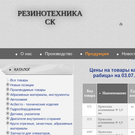
РЕЗИНОТЕХНИКА
СК
О нас
Производство
Продукция
Новос
Главная
>
Проду
КАТАЛОГ
Цены на товары к
рабица
» на 03.07
Все товары
Новые позиции
Производимые товары
Код
Ед
Наименование
Абразивные материалы, инструменты
товара
изм
Автохимия
Асбесто - технические изделия
571
Проволока
кг.
Гидрооборудование
аллюминевая Ф 3,9
мм
Датчики, указатели
Двигателя внутреннего сгорания
573
Проволока
кг.
аллюминевая Ф 4,9
Круги отрезные, зачистные, абразивные
мм
материалы
1047
Проволока
кг.
Запчасти для элеваторов,