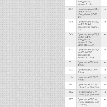
обмеднённая
(бухта-16, 18 кг)
3199
Проволока свар D1,2
кг.
мм ER 70S-6
обмеднённая (15-20
кг)
5176
Проволока свар D1,2
кг.
мм ER 70S-6
обмеднённая (бухта-5
кг)
343
Проволока свар D1,2
кг.
мм Св-08Г2С
обмеднённая
(бухта-16,18кг
Белорецк, ММК)
528
Проволока свар D1,6
кг.
мм СВ-08Г2С
обмеднённая
(бухта-15, 18кг)
321
Проволока СТ-10 Ф
кг.
4,9 мм
332
Проволока СТ-10 Ф
кг.
5,9 мм
345
Проволока СТ-10 Ф
кг.
7,9 мм
3391
Проволока СТ-3 Ф
кг.
1,4 мм (с.р) (1кг-82м)
3392
Проволока СТ-3 Ф
кг.
1,6 мм (с.р) (1кг-63м)
3599
Проволока СТ-3 Ф
кг.
1,6 мм оцинков. (с.р)
(1кг-63м)