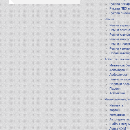
Рукава пожа
Рукава ПВХ 
Рукава силик
Склад
Ремни
Ремни вариа
Склад
Ремни венти
Ремни клиновы
Ремни многор
Ремни шести
Ремни к импо
Новая катего
Асбесто - техни
Металлоасбе
Асбокартон
Асбошнуры
Ленты тормоз
Набивки сал
Паронит
Асботкани
Изоляционные, 
Изолента
Картон
Кожкартон
Автогерметик
Шайбы медн
Лента ФУМ