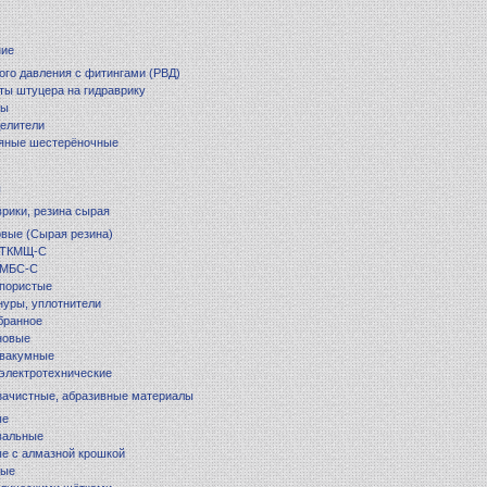
ние
ого давления с фитингами (РВД)
ты штуцера на гидраврику
ры
елители
яные шестерёночные
ы
врики, резина сырая
вые (Сырая резина)
 ТКМЩ-С
 МБС-С
 пористые
уры, уплотнители
бранное
новые
 вакумные
электротехнические
 зачистные, абразивные материалы
ые
вальные
ые с алмазной крошкой
ные