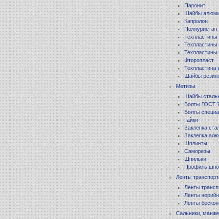
Паронит
Шайбы алюм
Капролон
Полиуриетан
Техпластины
Техпластины
Техпластины
Фторопласт
Техпластина 
Шайбы резин
Метизы
Шайбы сталь
Болты ГОСТ 
Болты специа
Гайки
Заклепка ста
Заклепка ал
Шплинты
Саморезы
Шпильки
Профиль шпо
Ленты транспор
Ленты транс
Ленты норийн
Ленты беско
Сальники, манж