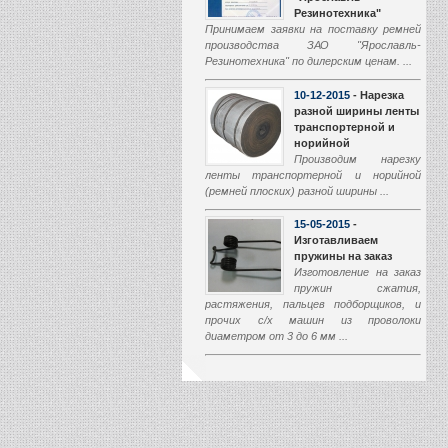
10-12-2015
- Нарезка
разной ширины ленты
транспортерной и
норийной
Производим нарезку
ленты транспортерной и норийной
(ремней плоских) разной ширины ...
15-05-2015
-
Изготавливаем
пружины на заказ
Изготовление на заказ
пружин сжатия,
растяжения, пальцев подборщиков, и
прочих с/х машин из проволоки
диаметром от 3 до 6 мм ...
01-03-2015
-
Производство
транспортеров
наклонной камеры
Начали производство