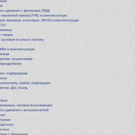
рные
ые
ого давления с фитингами (РВД)
 наклонной камеры(ТНК) и комплектующие
ров зерновые, колосовые, ЗМ-60 и комплектующие
 ТСН
иниевые
е товары
 грузовую и сельхоз технику
 ЖВН и комплектующие
еялкам
оронам, лущильникам
зернодробилки
ресс подборщикам
жатку
сенокосилку, грабли, подборщики
ектор, Дон, Есиль
товые
ированные, напорно-всасывающие
ого давления с металооплёткой
рные
атурные
варочные
вочные
зные с фитингами