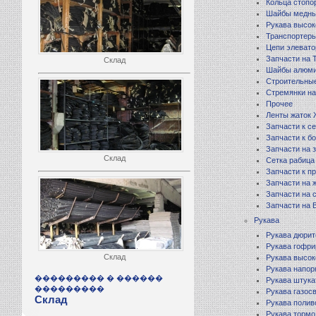
Кольца стопо
Шайбы медн
Рукава высок
Транспортеры
Цепи элевато
Запчасти на
Склад
Шайбы алюм
Строительны
Стремянки на
Прочее
Ленты жаток
Запчасти к с
Запчасти к б
Запчасти на 
Склад
Сетка рабица
Запчасти к п
Запчасти на 
Запчасти на 
Запчасти на В
Рукава
Рукава дюри
Рукава гофр
Склад
Рукава высок
Рукава напо
��������� � ������
Рукава штук
���������
Рукава газос
Склад
Рукава поли
Рукава тормо