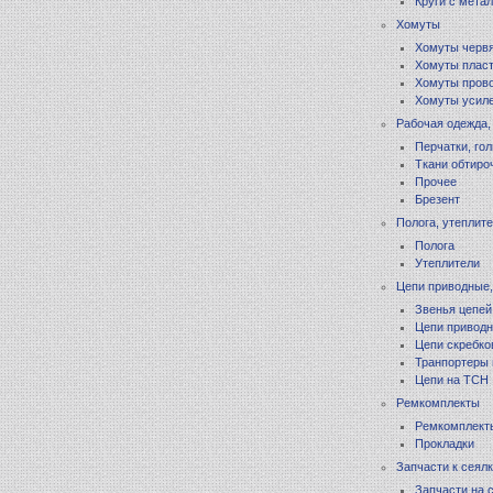
Круги с мета
Хомуты
Хомуты черв
Хомуты плас
Хомуты пров
Хомуты усил
Рабочая одежда,
Перчатки, го
Ткани обтиро
Прочее
Брезент
Полога, утеплит
Полога
Утеплители
Цепи приводные,
Звенья цепей
Цепи приводн
Цепи скребко
Транпортеры 
Цепи на ТСН
Ремкомплекты
Ремкомплект
Прокладки
Запчасти к сеял
Запчасти на 