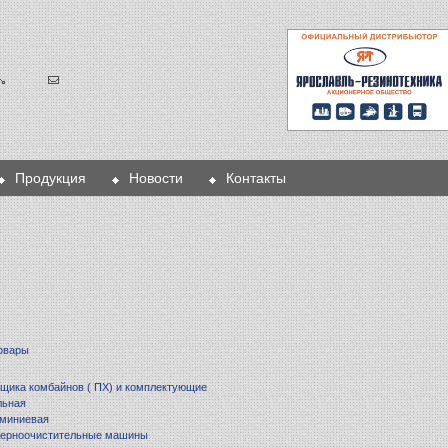
Продукция
Новости
Контакты
овары
щика комбайнов ( ПХ) и комплектующие
льная
юминиевая
 зерноочистительные машины