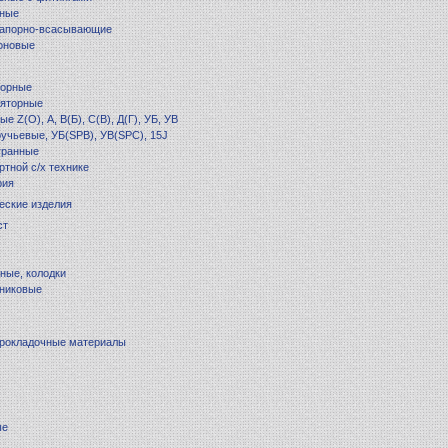
рные
напорно-всасывающие
оновые
торные
ляторные
е Z(O), А, В(Б), С(В), Д(Г), УБ, УВ
учьевые, УБ(SPB), УВ(SPC), 15J
гранные
ртной с/х технике
рия
ческие изделия
ст
ные, колодки
ьниковые
прокладочные материалы
ые