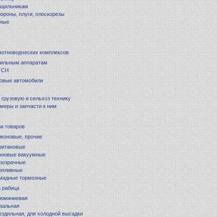
ущильникам
бороны, плуги, плоскорезы
ные
вотноводческих комплексов
оильным аппаратам
 ТСН
зовые автомобили
 грузовую и сельхоз технику
меры и запчасти к ним
и товаров
иконовые, прочие
ритановые
оновые вакуумные
розрачные
опливные
амидные тормозные
а рабица
люминиевая
зальная
оздильная, для холодной высадки