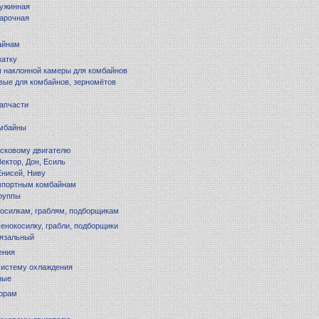
ружинная
арочная
айнам
жатку
 наклонной камеры для комбайнов
вые для комбайнов, зерномётов
запчасти
омбайны
усковому двигателю
ектор, Дон, Есиль
Енисей, Ниву
импортным комбайнам
руппы
косилкам, граблям, подборщикам
сенокосилку, грабли, подборщики
вязальный
ения
систему охлаждения
ные
торам