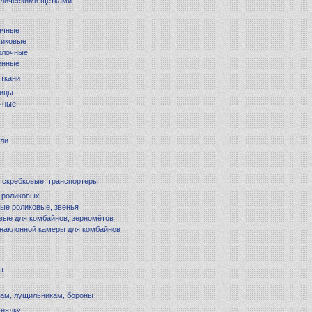
ллическими щётками
ячные
тиковые
олочные
енные
 ткани
лицы
чные
ели
 скребковые, транспортеры
 роликовых
ые роликовые, звенья
вые для комбайнов, зерномётов
наклонной камеры для комбайнов
ы
кам, лущильникам, бороны
сеялку