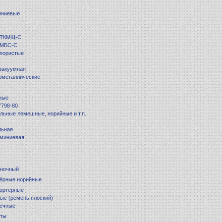
иниевые
 ТКМЩ-С
 МБС-С
 пористые
вакуумная
ометаллические
ные
7798-80
льные лемешные, норийные и т.п.
льная
юминиевая
ночный
тёрные норийные
портерные
ые (ремень плоский)
нечные
еты