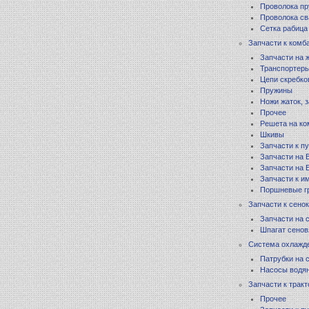
Проволока п
Проволока св
Сетка рабица
Запчасти к комб
Запчасти на 
Транспортеры
Цепи скребко
Пружины
Ножи жаток, 
Прочее
Решета на к
Шкивы
Запчасти к п
Запчасти на В
Запчасти на 
Запчасти к 
Поршневые г
Запчасти к сено
Запчасти на 
Шпагат сено
Система охлажд
Патрубки на 
Насосы водя
Запчасти к трак
Прочее