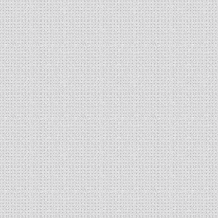
транспортеров наклонной камеры (ТНК)
комбайнов Енисей, Нива. ...
13-01-2024
-
Изготовление сетки
рабица
Изготавливаем сетку
рабица под заказ по
заданным размерам ...
09-02-2016
- Оформлено дилерство
ЗАО "Ярославль-Резинотехника"
Принимаем заявки на поставку ремней
производства ЗАО "Ярославль-
Резинотехника" по дилерским ценам. ...