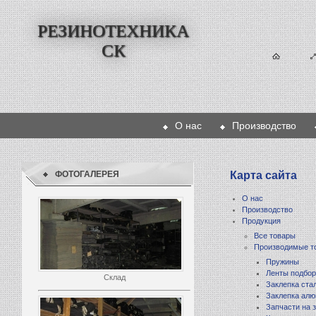
РЕЗИНОТЕХНИКА
СК
О нас
Производство
ФОТОГАЛЕРЕЯ
Карта сайта
О нас
Производство
Продукция
Все товары
Производимые т
Пружины
Ленты подбор
Заклепка ста
Заклепка ал
Запчасти на