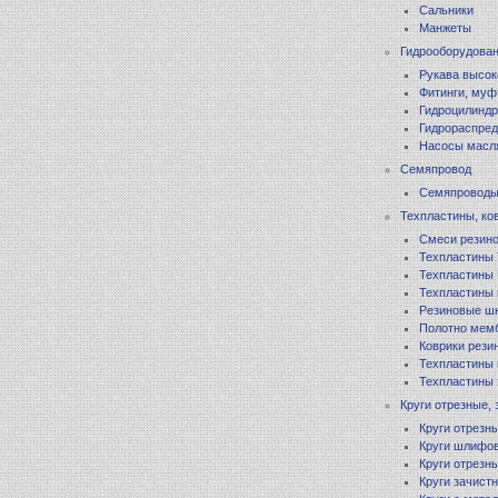
Сальники
Манжеты
Гидрооборудова
Рукава высок
Фитинги, муф
Гидроцилинд
Гидрораспред
Насосы масл
Семяпровод
Семяпровод
Техпластины, ко
Смеси резино
Техпластины
Техпластины
Техпластины
Резиновые шн
Полотно мем
Коврики рези
Техпластины
Техпластины 
Круги отрезные,
Круги отрезн
Круги шлифо
Круги отрезн
Круги зачист