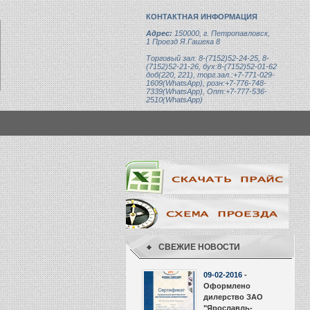
КОНТАКТНАЯ ИНФОРМАЦИЯ
Адрес:
150000, г. Петропавловск,
1 Проезд Я.Гашека 8
Торговый зал: 8-(7152)52-24-25, 8-
(7152)52-21-26, бух:8-(7152)52-01-62
доб(220, 221), торг.зал.:+7-771-029-
1609(WhatsApp), розн:+7-776-748-
7339(WhatsApp), Опт:+7-777-536-
2510(WhatsApp)
СВЕЖИЕ НОВОСТИ