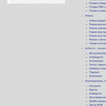
Рукава пожа
Рукава ПВХ 
Рукава силик
Ремни
Ремни вариа
Ремни венти
Ремни клиновы
Ремни многор
Ремни шести
Ремни к импо
Новая катего
Асбесто - техни
Металлоасбе
Асбокартон
Асбошнуры
Ленты тормоз
Набивки сал
Паронит
Асботкани
Изоляционные, 
Изолента
Картон
Кожкартон
Автогерметик
Шайбы медн
Лента ФУМ