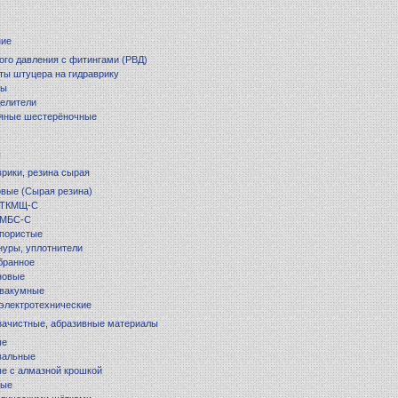
ние
ого давления с фитингами (РВД)
ты штуцера на гидраврику
ры
елители
яные шестерёночные
ы
врики, резина сырая
вые (Сырая резина)
 ТКМЩ-С
 МБС-С
 пористые
уры, уплотнители
бранное
новые
 вакумные
электротехнические
 зачистные, абразивные материалы
ые
вальные
ые с алмазной крошкой
ные