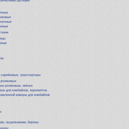
ллическими щётками
ячные
тиковые
олочные
енные
 ткани
лицы
чные
ели
 скребковые, транспортеры
 роликовых
ые роликовые, звенья
вые для комбайнов, зерномётов
наклонной камеры для комбайнов
ы
кам, лущильникам, бороны
сеялку