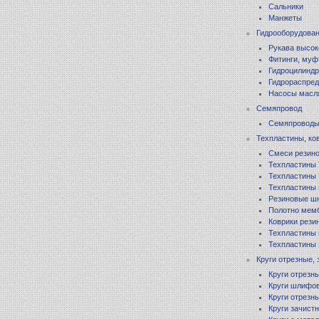
Сальники
Манжеты
Гидрооборудова
Рукава высок
Фитинги, муф
Гидроцилинд
Гидрораспред
Насосы масл
Семяпровод
Семяпровод
Техпластины, ко
Смеси резино
Техпластины
Техпластины
Техпластины
Резиновые шн
Полотно мем
Коврики рези
Техпластины
Техпластины 
Круги отрезные,
Круги отрезн
Круги шлифо
Круги отрезн
Круги зачист