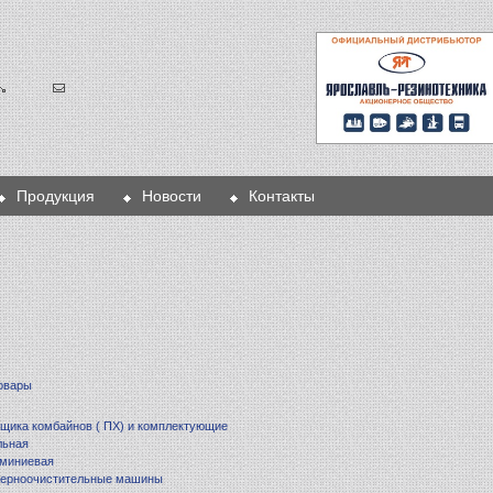
Продукция
Новости
Контакты
овары
щика комбайнов ( ПХ) и комплектующие
льная
юминиевая
 зерноочистительные машины