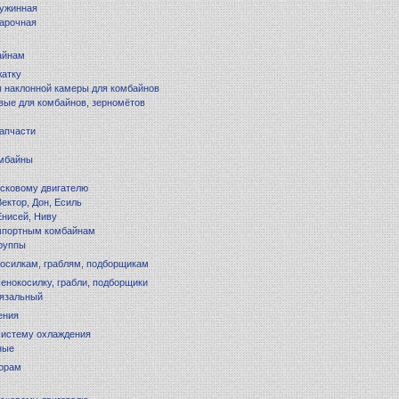
ружинная
арочная
айнам
жатку
 наклонной камеры для комбайнов
вые для комбайнов, зерномётов
запчасти
омбайны
усковому двигателю
ектор, Дон, Есиль
Енисей, Ниву
импортным комбайнам
руппы
косилкам, граблям, подборщикам
сенокосилку, грабли, подборщики
вязальный
ения
систему охлаждения
ные
торам