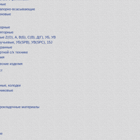
рные
напорно-всасывающие
оновые
торные
ляторные
е Z(O), А, В(Б), С(В), Д(Г), УБ, УВ
учьевые, УБ(SPB), УВ(SPC), 15J
гранные
ртной с/х технике
рия
ческие изделия
ст
ные, колодки
ьниковые
прокладочные материалы
ые