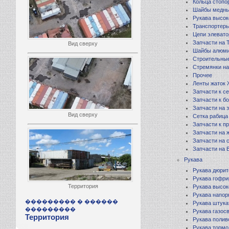
Кольца стопо
Шайбы медн
Рукава высок
Транспортеры
Цепи элевато
Запчасти на
Вид сверху
Шайбы алюм
Строительны
Стремянки на
Прочее
Ленты жаток
Запчасти к с
Запчасти к б
Запчасти на 
Вид сверху
Сетка рабица
Запчасти к п
Запчасти на 
Запчасти на 
Запчасти на В
Рукава
Рукава дюри
Рукава гофр
Территория
Рукава высок
Рукава напо
��������� � ������
Рукава штук
���������
Рукава газос
Территория
Рукава поли
Рукава тормо