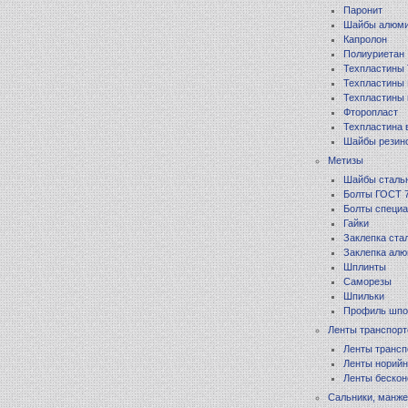
Паронит
Шайбы алюм
Капролон
Полиуриетан
Техпластины
Техпластины
Техпластины
Фторопласт
Техпластина 
Шайбы резин
Метизы
Шайбы сталь
Болты ГОСТ 
Болты специа
Гайки
Заклепка ста
Заклепка ал
Шплинты
Саморезы
Шпильки
Профиль шпо
Ленты транспор
Ленты транс
Ленты норийн
Ленты беско
Сальники, манж