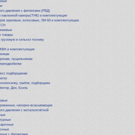
рные
ые
ого давления с фитингами (РВД)
 наклонной камеры(ТНК) и комплектующие
ров зерновые, колосовые, ЗМ-60 и комплектующие
 ТСН
иниевые
е товары
 грузовую и сельхоз технику
 ЖВН и комплектующие
еялкам
оронам, лущильникам
зернодробилки
ресс подборщикам
жатку
сенокосилку, грабли, подборщики
ектор, Дон, Есиль
товые
ированные, напорно-всасывающие
ого давления с металооплёткой
рные
атурные
варочные
вочные
зные с фитингами