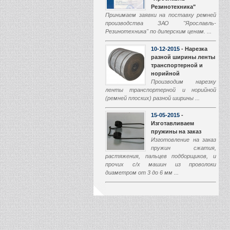
Резинотехника"
Принимаем заявки на поставку ремней
производства ЗАО "Ярославль-
Резинотехника" по дилерским ценам. ...
10-12-2015
- Нарезка
разной ширины ленты
транспортерной и
норийной
Производим нарезку
ленты транспортерной и норийной
(ремней плоских) разной ширины ...
15-05-2015
-
Изготавливаем
пружины на заказ
Изготовление на заказ
пружин сжатия,
растяжения, пальцев подборщиков, и
прочих с/х машин из проволоки
диаметром от 3 до 6 мм ...
01-03-2015
-
Производство
транспортеров
наклонной камеры
Начали производство