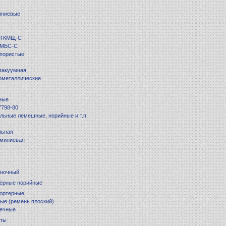
иниевые
 ТКМЩ-С
 МБС-С
 пористые
вакуумная
ометаллические
ные
7798-80
льные лемешные, норийные и т.п.
льная
юминиевая
ночный
тёрные норийные
портерные
ые (ремень плоский)
нечные
еты