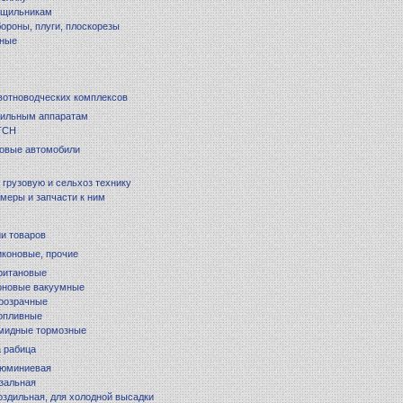
ущильникам
бороны, плуги, плоскорезы
ные
вотноводческих комплексов
оильным аппаратам
 ТСН
зовые автомобили
 грузовую и сельхоз технику
меры и запчасти к ним
и товаров
иконовые, прочие
ритановые
оновые вакуумные
розрачные
опливные
амидные тормозные
а рабица
люминиевая
зальная
оздильная, для холодной высадки