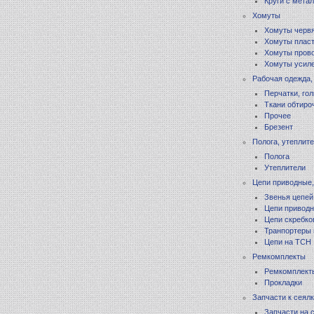
Круги с мета
Хомуты
Хомуты черв
Хомуты плас
Хомуты пров
Хомуты усил
Рабочая одежда,
Перчатки, го
Ткани обтиро
Прочее
Брезент
Полога, утеплит
Полога
Утеплители
Цепи приводные,
Звенья цепей
Цепи приводн
Цепи скребко
Транпортеры 
Цепи на ТСН
Ремкомплекты
Ремкомплект
Прокладки
Запчасти к сеял
Запчасти на 