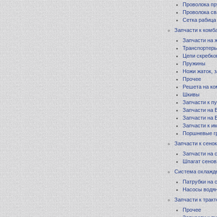
Проволока п
Проволока св
Сетка рабица
Запчасти к комб
Запчасти на 
Транспортеры
Цепи скребко
Пружины
Ножи жаток, 
Прочее
Решета на к
Шкивы
Запчасти к п
Запчасти на В
Запчасти на 
Запчасти к 
Поршневые г
Запчасти к сено
Запчасти на 
Шпагат сено
Система охлажд
Патрубки на 
Насосы водя
Запчасти к трак
Прочее