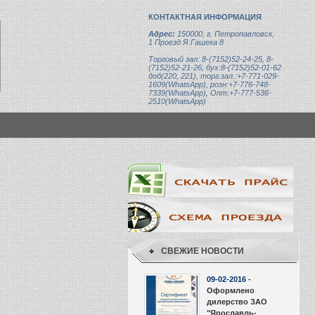
КОНТАКТНАЯ ИНФОРМАЦИЯ
Адрес:
150000, г. Петропавловск,
1 Проезд Я.Гашека 8
Торговый зал: 8-(7152)52-24-25, 8-
(7152)52-21-26, бух:8-(7152)52-01-62
доб(220, 221), торг.зал.:+7-771-029-
1609(WhatsApp), розн:+7-776-748-
7339(WhatsApp), Опт:+7-777-536-
2510(WhatsApp)
СВЕЖИЕ НОВОСТИ
09-02-2016
-
Оформлено
дилерство ЗАО
"Ярославль-