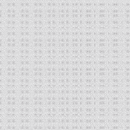
транспортеров наклонной камеры (ТНК)
комбайнов Енисей, Нива. ...
13-01-2024
-
Изготовление сетки
рабица
Изготавливаем сетку
рабица под заказ по
заданным размерам ...