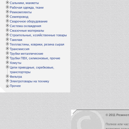
Сальники, манжеты
Рабочая одежда, ткани
Ремкомплекты
Семяпровод
Сварочное оборудование
Система охлаждения
Смазочные материалы
Строительные, хозяйственные товары
Такелаж
Техпластины, коврики, резина сырая
Трансмиссия
Трубки металлические
Трубки ПВХ, силиконовые, прочие
Хомуты
Цепи приводные, скребковые,
транспортеры
Фильтра
Электротовары на технику
Прочее
© 2011 Резинот
Полное или час
возможно толь