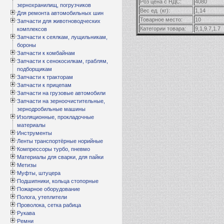
Роз цена с НДС:
4080
зернохранилищ, погрузчиков
Вес ед. (кг):
1,14
Для ремонта автомобильных шин
Товарное место:
10
Запчасти для животноводческих
Категории товара:
9,1,9.7,1.7
комплексов
Запчасти к сеялкам, лущильникам,
бороны
Запчасти к комбайнам
Запчасти к сенокосилкам, граблям,
подборщикам
Запчасти к тракторам
Запчасти к прицепам
Запчасти на грузовые автомобили
Запчасти на зерноочистительные,
зернодробильные машины
Изоляционные, прокладочные
материалы
Инструменты
Ленты транспортёрные норийные
Компрессоры турбо, пневмо
Материалы для сварки, для пайки
Метизы
Муфты, штуцера
Подшипники, кольца стопорные
Пожарное оборудование
Полога, утеплители
Проволока, сетка рабица
Рукава
Ремни