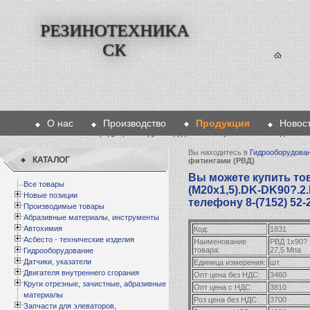
РЕЗИНОТЕХНИКА
СК
О нас
Производство
Продукция
Новос
Главная
>
Продукция
>
Гидрооборудование
>
Рукава высокого давлени
Вы находитесь в
Гидрооборудова
КАТАЛОГ
фитингами (РВД)
Вы можете купить тов
Все товары
(М20х1,5).DK-DK90?.2.
Новые позиции
телефону 8-(7152) 52-
Производимые товары
Абразивные материалы, инструменты
Автохимия
Код:
1831
Асбесто - технические изделия
Наименование
РВД 1х90? 
товара:
27,5 Мпа
Гидрооборудование
Датчики, указатели
Единица измерения:
шт.
Двигателя внутреннего сгорания
Опт цена без НДС:
3460
Круги отрезные, зачистные, абразивные
Опт цена с НДС:
3810
материалы
Роз цена без НДС:
3700
Запчасти для элеваторов,