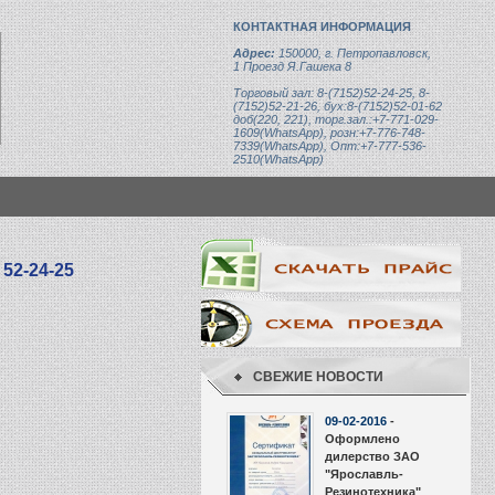
КОНТАКТНАЯ ИНФОРМАЦИЯ
Адрес:
150000, г. Петропавловск,
1 Проезд Я.Гашека 8
Торговый зал: 8-(7152)52-24-25, 8-
(7152)52-21-26, бух:8-(7152)52-01-62
доб(220, 221), торг.зал.:+7-771-029-
1609(WhatsApp), розн:+7-776-748-
7339(WhatsApp), Опт:+7-777-536-
2510(WhatsApp)
 52-24-25
СВЕЖИЕ НОВОСТИ
09-02-2016
-
Оформлено
дилерство ЗАО
"Ярославль-
Резинотехника"