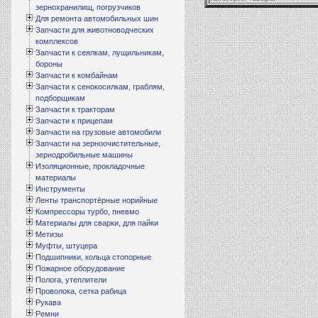
зернохранилищ, погрузчиков
Для ремонта автомобильных шин
Запчасти для животноводческих
комплексов
Запчасти к сеялкам, лущильникам,
бороны
Запчасти к комбайнам
Запчасти к сенокосилкам, граблям,
подборщикам
Запчасти к тракторам
Запчасти к прицепам
Запчасти на грузовые автомобили
Запчасти на зерноочистительные,
зернодробильные машины
Изоляционные, прокладочные
материалы
Инструменты
Ленты транспортёрные норийные
Компрессоры турбо, пневмо
Материалы для сварки, для пайки
Метизы
Муфты, штуцера
Подшипники, кольца стопорные
Пожарное оборудование
Полога, утеплители
Проволока, сетка рабица
Рукава
Ремни