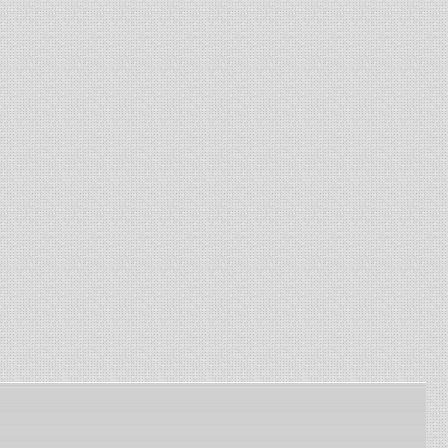
комбайнов Енисей, Нива. ...
13-01-2024
-
Изготовление сетки
рабица
Изготавливаем сетку
рабица под заказ по
заданным размерам ...