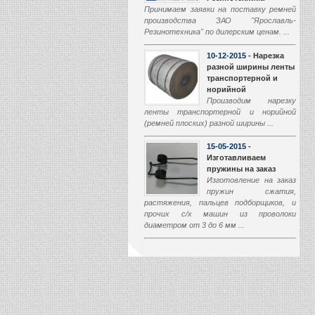
Принимаем заявки на поставку ремней
производства ЗАО "Ярославль-
Резинотехника" по дилерским ценам. ...
10-12-2015
- Нарезка
разной ширины ленты
транспортерной и
норийной
Производим нарезку
ленты транспортерной и норийной
(ремней плоских) разной ширины ...
15-05-2015
-
Изготавливаем
пружины на заказ
Изготовление на заказ
пружин сжатия,
растяжения, пальцев подборщиков, и
прочих с/х машин из проволоки
диаметром от 3 до 6 мм ...
01-03-2015
-
Производство
транспортеров
наклонной камеры
Начали производство
транспортеров наклонной камеры (ТНК)