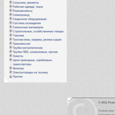
Сальники, манжеты
Рабочая одежда, ткани
Ремкомплекты
Семяпровод
Сварочное оборудование
Система охлаждения
Смазочные материалы
Строительные, хозяйственные товары
Такелаж
Техпластины, коврики, резина сырая
Трансмиссия
Трубки металлические
Трубки ПВХ, силиконовые, прочие
Хомуты
Цепи приводные, скребковые,
транспортеры
Фильтра
Электротовары на технику
Прочее
© 2011 Рези
Полное или 
возможно т