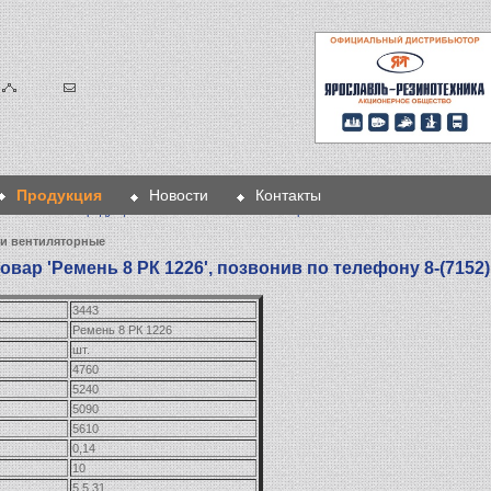
Продукция
Новости
Контакты
Главная
>
Продукция
>
Ремни
>
Ремни вентиляторные
> Ремень 8 РК 1226
и вентиляторные
вар 'Ремень 8 РК 1226', позвонив по телефону 8-(7152)
3443
Ремень 8 РК 1226
шт.
4760
5240
5090
5610
0,14
10
5,5.31