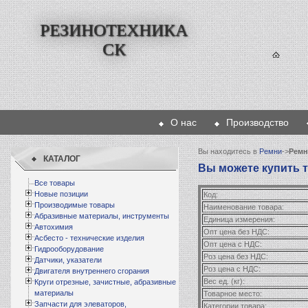
РЕЗИНОТЕХНИКА
СК
О нас
Производство
Вы находитесь в
Ремни
->
Ремн
КАТАЛОГ
Вы можете купить то
Все товары
Новые позиции
Код:
Производимые товары
Наименование товара:
Абразивные материалы, инструменты
Единица измерения:
Автохимия
Опт цена без НДС:
Асбесто - технические изделия
Опт цена с НДС:
Гидрооборудование
Роз цена без НДС:
Датчики, указатели
Роз цена с НДС:
Двигателя внутреннего сгорания
Вес ед. (кг):
Круги отрезные, зачистные, абразивные
материалы
Товарное место:
Запчасти для элеваторов,
Категории товара: