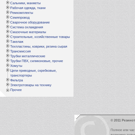
Сальники, манжеты
Рабочая одежда, ткани
Ремкомплекты
Семяпровод
Сварочное оборудование
Система охлаждения
Смазочные материалы
Строительные, хозяйственные товары
Такелаж
Техпластины, коврики, резина сырая
Трансмиссия
Трубки металлические
Трубки ПВХ, силиконовые, прочие
Хомуты
Цепи приводные, скребковые,
транспортеры
Фильтра
Электротовары на технику
Прочее
© 2011 Резинот
Полное или час
возможно толь