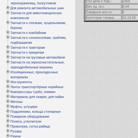
Роз цена с НДС:
3300
зернохранилищ, погрузчиков
Вес ед. (кг):
0,94
Для ремонта автомобильных шин
Товарное место:
5
Запчасти для животноводческих
Категории товара:
19,19.69
комплексов
Запчасти к сеялкам, лущильникам,
бороны
Запчасти к комбайнам
Запчасти к сенокосилкам, граблям,
подборщикам
Запчасти к тракторам
Запчасти к прицепам
Запчасти на грузовые автомобили
Запчасти на зерноочистительные,
зернодробильные машины
Изоляционные, прокладочные
материалы
Инструменты
Ленты транспортёрные норийные
Компрессоры турбо, пневмо
Материалы для сварки, для пайки
Метизы
Муфты, штуцера
Подшипники, кольца стопорные
Пожарное оборудование
Полога, утеплители
Проволока, сетка рабица
Рукава
Ремни