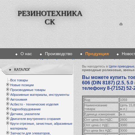
РЕЗИНОТЕХНИКА
СК
О нас
Производство
Продукция
Новос
Главная
>
Продукция
>
Цепи приводные, скребковые, транспортеры
>
Цепи
Вы находитесь в
Цепи приводные,
КАТАЛОГ
приводные роликовые, звенья
Вы можете купить това
Все товары
606 (DIN 8187) (2.5, 5.
Новые позиции
телефону 8-(7152) 52-
Производимые товары
Абразивные материалы, инструменты
Автохимия
Код:
1059
Асбесто - технические изделия
Наименование
Цепь 15,8
товара:
м.п.)
Гидрооборудование
Датчики, указатели
Единица измерения:
м.п.
Двигателя внутреннего сгорания
Опт цена без НДС:
2800
Круги отрезные, зачистные, абразивные
Опт цена с НДС:
3080
материалы
Роз цена без НДС:
3000
Запчасти для элеваторов,