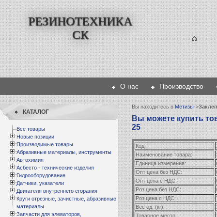
РЕЗИНОТЕХНИКА
СК
О нас
Производство
Гла
Вы находитесь в
Метизы
->
Закле
КАТАЛОГ
Вы можете купить това
25
Все товары
Новые позиции
Производимые товары
Код:
Абразивные материалы, инструменты
Наименование товара:
Автохимия
Единица измерения:
Асбесто - технические изделия
Опт цена без НДС:
Гидрооборудование
Опт цена с НДС:
Датчики, указатели
Роз цена без НДС:
Двигателя внутреннего сгорания
Роз цена с НДС:
Круги отрезные, зачистные, абразивные
материалы
Вес ед. (кг):
Запчасти для элеваторов,
Товарное место: