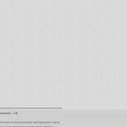
ехника - СК
тичное использование материалов сайта
ко с письменного разрешения Фирмы