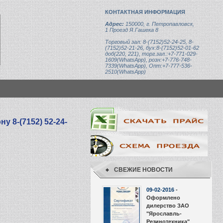
КОНТАКТНАЯ ИНФОРМАЦИЯ
Адрес:
150000, г. Петропавловск,
1 Проезд Я.Гашека 8
Торговый зал: 8-(7152)52-24-25, 8-
(7152)52-21-26, бух:8-(7152)52-01-62
доб(220, 221), торг.зал.:+7-771-029-
1609(WhatsApp), розн:+7-776-748-
7339(WhatsApp), Опт:+7-777-536-
2510(WhatsApp)
у 8-(7152) 52-24-
СВЕЖИЕ НОВОСТИ
09-02-2016
-
Оформлено
дилерство ЗАО
"Ярославль-
Резинотехника"