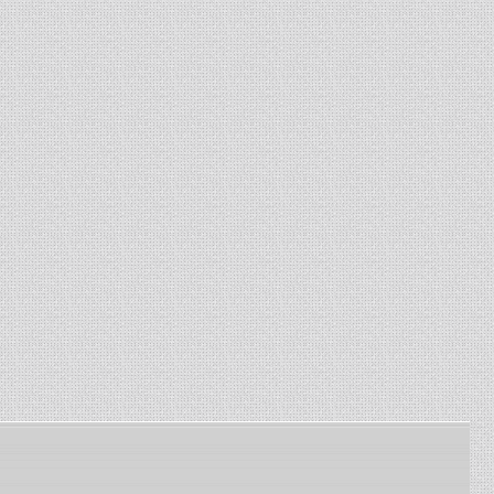
комбайнов Енисей, Нива. ...
13-01-2024
-
Изготовление сетки
рабица
Изготавливаем сетку
рабица под заказ по
заданным размерам ...