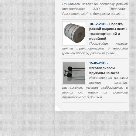
Принимаем заявки на поставку ремней
производства ЗАО "Ярославль-
Резинотехника" по дилерским ценам. ...
10-12-2015
- Нарезка
разной ширины ленты
транспортерной и
норийной
Производим нарезку
ленты транспортерной и норийной
(ремней плоских) разной ширины ...
15-05-2015
-
Изготавливаем
пружины на заказ
Изготовление на заказ
пружин сжатия,
растяжения, пальцев подборщиков, и
прочих с/х машин из проволоки
диаметром от 3 до 6 мм ...
01-03-2015
-
Производство
транспортеров
наклонной камеры
Начали производство
транспортеров наклонной камеры (ТНК)