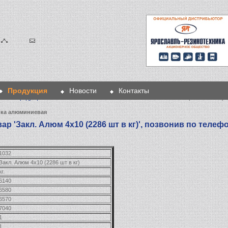
Продукция
Новости
Контакты
вная
>
Продукция
>
Метизы
>
Заклепка алюминиевая
> Закл. Алюм 4х10 (2286 шт в кг)
пка алюминиевая
р 'Закл. Алюм 4х10 (2286 шт в кг)', позвонив по телефон
1032
Закл. Алюм 4х10 (2286 шт в кг)
кг.
6140
6580
6570
7040
1
1