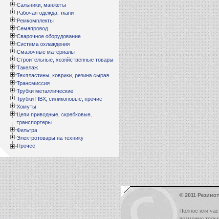
Сальники, манжеты
Рабочая одежда, ткани
Ремкомплекты
Семяпровод
Сварочное оборудование
Система охлаждения
Смазочные материалы
Строительные, хозяйственные товары
Такелаж
Техпластины, коврики, резина сырая
Трансмиссия
Трубки металлические
Трубки ПВХ, силиконовые, прочие
Хомуты
Цепи приводные, скребковые,
транспортеры
Фильтра
Электротовары на технику
Прочее
© 2011 Резинот
Полное или час
возможно толь