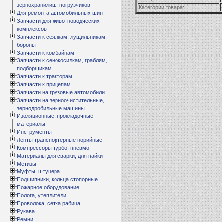
зернохранилищ, погрузчиков
Категории товара:
Для ремонта автомобильных шин
Запчасти для животноводческих
комплексов
Запчасти к сеялкам, лущильникам,
бороны
Запчасти к комбайнам
Запчасти к сенокосилкам, граблям,
подборщикам
Запчасти к тракторам
Запчасти к прицепам
Запчасти на грузовые автомобили
Запчасти на зерноочистительные,
зернодробильные машины
Изоляционные, прокладочные
материалы
Инструменты
Ленты транспортёрные норийные
Компрессоры турбо, пневмо
Материалы для сварки, для пайки
Метизы
Муфты, штуцера
Подшипники, кольца стопорные
Пожарное оборудование
Полога, утеплители
Проволока, сетка рабица
Рукава
Ремни