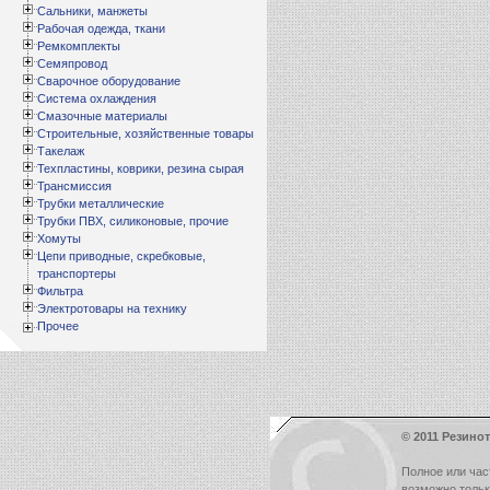
Сальники, манжеты
Рабочая одежда, ткани
Ремкомплекты
Семяпровод
Сварочное оборудование
Система охлаждения
Смазочные материалы
Строительные, хозяйственные товары
Такелаж
Техпластины, коврики, резина сырая
Трансмиссия
Трубки металлические
Трубки ПВХ, силиконовые, прочие
Хомуты
Цепи приводные, скребковые,
транспортеры
Фильтра
Электротовары на технику
Прочее
© 2011 Резинот
Полное или час
возможно толь