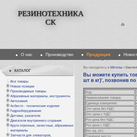
РЕЗИНОТЕХНИКА
СК
О нас
Производство
Продукция
Новос
Главная
>
Продукция
>
Метизы
>
Зак
Вы находитесь в
Метизы
->
Заклеп
КАТАЛОГ
Вы можете купить това
шт в кг)', позвонив по
Все товары
Новые позиции
Производимые товары
Код:
Абразивные материалы, инструменты
Наименование товара:
Автохимия
Единица измерения:
к
Асбесто - технические изделия
Опт цена без НДС:
Гидрооборудование
Опт цена с НДС:
Датчики, указатели
Роз цена без НДС:
Двигателя внутреннего сгорания
Роз цена с НДС:
Круги отрезные, зачистные, абразивные
материалы
Вес ед. (кг):
Запчасти для элеваторов,
Товарное место: