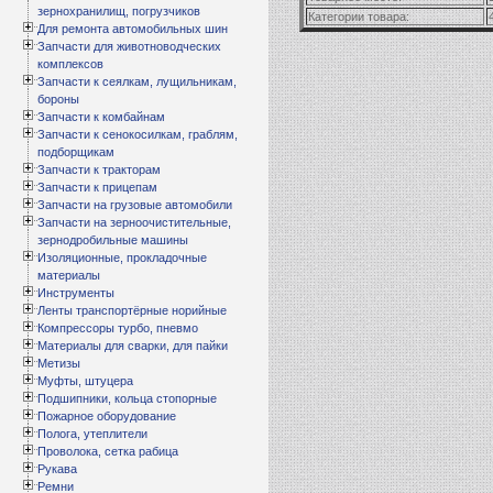
зернохранилищ, погрузчиков
Категории товара:
Для ремонта автомобильных шин
Запчасти для животноводческих
комплексов
Запчасти к сеялкам, лущильникам,
бороны
Запчасти к комбайнам
Запчасти к сенокосилкам, граблям,
подборщикам
Запчасти к тракторам
Запчасти к прицепам
Запчасти на грузовые автомобили
Запчасти на зерноочистительные,
зернодробильные машины
Изоляционные, прокладочные
материалы
Инструменты
Ленты транспортёрные норийные
Компрессоры турбо, пневмо
Материалы для сварки, для пайки
Метизы
Муфты, штуцера
Подшипники, кольца стопорные
Пожарное оборудование
Полога, утеплители
Проволока, сетка рабица
Рукава
Ремни