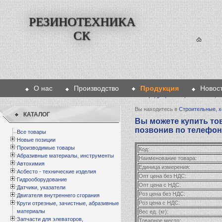
РЕЗИНОТЕХНИКА
СК
О нас
Производство
Продукция
Новос
Главная
>
Продукция
>
Строительные, х
Вы находитесь в
Строительные, 
КАТАЛОГ
Вы можете купить това
позвонив по телефону 
Все товары
Новые позиции
Производимые товары
Код:
Абразивные материалы, инструменты
Наименование товара:
Автохимия
Единица измерения:
Асбесто - технические изделия
Опт цена без НДС:
Гидрооборудование
Опт цена с НДС:
Датчики, указатели
Роз цена без НДС:
Двигателя внутреннего сгорания
Роз цена с НДС:
Круги отрезные, зачистные, абразивные
материалы
Вес ед. (кг):
Запчасти для элеваторов,
Товарное место: