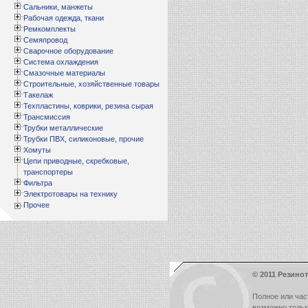
Сальники, манжеты
Рабочая одежда, ткани
Ремкомплекты
Семяпровод
Сварочное оборудование
Система охлаждения
Смазочные материалы
Строительные, хозяйственные товары
Такелаж
Техпластины, коврики, резина сырая
Трансмиссия
Трубки металлические
Трубки ПВХ, силиконовые, прочие
Хомуты
Цепи приводные, скребковые,
транспортеры
Фильтра
Электротовары на технику
Прочее
© 2011 Резинот
Полное или час
возможно толь