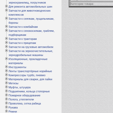
зернохранилищ, погрузчиков
Категории товара:
Для ремонта автомобильных шин
Запчасти для животноводческих
комплексов
Запчасти к сеялкам, лущильникам,
бороны
Запчасти к комбайнам
Запчасти к сенокосилкам, граблям,
подборщикам
Запчасти к тракторам
Запчасти к прицепам
Запчасти на грузовые автомобили
Запчасти на зерноочистительные,
зернодробильные машины
Изоляционные, прокладочные
материалы
Инструменты
Ленты транспортёрные норийные
Компрессоры турбо, пневмо
Материалы для сварки, для пайки
Метизы
Муфты, штуцера
Подшипники, кольца стопорные
Пожарное оборудование
Полога, утеплители
Проволока, сетка рабица
Рукава
Ремни