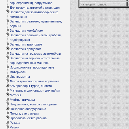
зернохранилищ, погрузчиков
Категории товара:
Для ремонта автомобильных шин
Запчасти для животноводческих
комплексов
Запчасти к сеялкам, лущильникам,
бороны
Запчасти к комбайнам
Запчасти к сенокосилкам, граблям,
подборщикам
Запчасти к тракторам
Запчасти к прицепам
Запчасти на грузовые автомобили
Запчасти на зерноочистительные,
зернодробильные машины
Изоляционные, прокладочные
материалы
Инструменты
Ленты транспортёрные норийные
Компрессоры турбо, пневмо
Материалы для сварки, для пайки
Метизы
Муфты, штуцера
Подшипники, кольца стопорные
Пожарное оборудование
Полога, утеплители
Проволока, сетка рабица
Рукава
Ремни