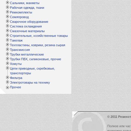
Сальники, манжеты
Рабочая одежда, ткани
Ремкомплекты
Семяпровод
Сварочное оборудование
Система охлаждения
Смазочные материалы
Строительные, хозяйственные товары
Такелаж
Техпластины, коврики, резина сырая
Трансмиссия
Трубки металлические
Трубки ПВХ, силиконовые, прочие
Хомуты
Цепи приводные, скребковые,
транспортеры
Фильтра
Электротовары на технику
Прочее
© 2011 Резинот
Полное или час
возможно толь