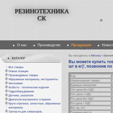
РЕЗИНОТЕХНИКА
СК
О нас
Производство
Продукция
Новос
Главная
>
Продукция
>
Метизы
>
Зак
Вы находитесь в
Метизы
->
Заклеп
КАТАЛОГ
Вы можете купить това
шт в кг)', позвонив по
Все товары
Новые позиции
Производимые товары
Код:
Абразивные материалы, инструменты
Наименование товара:
Автохимия
Единица измерения:
к
Асбесто - технические изделия
Опт цена без НДС:
Гидрооборудование
Опт цена с НДС:
Датчики, указатели
Роз цена без НДС:
Двигателя внутреннего сгорания
Роз цена с НДС:
Круги отрезные, зачистные, абразивные
материалы
Вес ед. (кг):
Запчасти для элеваторов,
Товарное место: