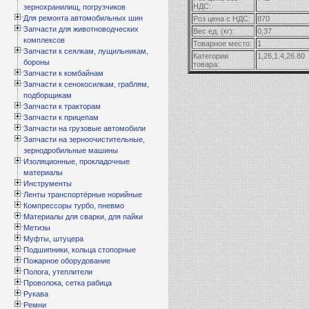
НДС:
зернохранилищ, погрузчиков
Для ремонта автомобильных шин
Роз цена с НДС:
870
Запчасти для животноводческих
Вес ед. (кг):
0,37
комплексов
Товарное место:
1
Запчасти к сеялкам, лущильникам,
Категории
1,26,1.4,26.80
бороны
товара:
Запчасти к комбайнам
Запчасти к сенокосилкам, граблям,
подборщикам
Запчасти к тракторам
Запчасти к прицепам
Запчасти на грузовые автомобили
Запчасти на зерноочистительные,
зернодробильные машины
Изоляционные, прокладочные
материалы
Инструменты
Ленты транспортёрные норийные
Компрессоры турбо, пневмо
Материалы для сварки, для пайки
Метизы
Муфты, штуцера
Подшипники, кольца стопорные
Пожарное оборудование
Полога, утеплители
Проволока, сетка рабица
Рукава
Ремни