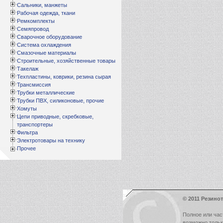
Сальники, манжеты
Рабочая одежда, ткани
Ремкомплекты
Семяпровод
Сварочное оборудование
Система охлаждения
Смазочные материалы
Строительные, хозяйственные товары
Такелаж
Техпластины, коврики, резина сырая
Трансмиссия
Трубки металлические
Трубки ПВХ, силиконовые, прочие
Хомуты
Цепи приводные, скребковые,
транспортеры
Фильтра
Электротовары на технику
Прочее
© 2011 Резинот
Полное или час
возможно толь