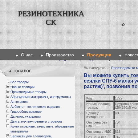
РЕЗИНОТЕХНИКА
СК
О нас
Производство
Продукция
Новос
Главная
>
Продукция
>
Производимые товары
>
Пружины
> П
Вы находитесь в
Производимые т
КАТАЛОГ
Вы можете купить то
сеялки СПУ-6 малая у
Все товары
растяж)', позвонив по
Новые позиции
Производимые товары
Абразивные материалы, инструменты
Код:
1272
Автохимия
Наименование
Пружина сошн
Асбесто - технические изделия
товара:
(28х180х5 мм 
Гидрооборудование
Единица
шт.
Датчики, указатели
измерения:
Двигателя внутреннего сгорания
Опт цена без
704
НДС:
Круги отрезные, зачистные, абразивные
материалы
Опт цена с НДС:
813
Запчасти для элеваторов,
Роз цена без
742