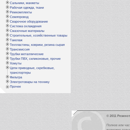
Сальники, манжеты
Рабочая одежда, ткани
Ремкомплекты
Семяпровод
Сварочное оборудование
Система охлаждения
Смазочные материалы
Строительные, хозяйственные товары
Такелаж
Техпластины, коврики, резина сырая
Трансмиссия
Трубки металлические
Трубки ПВХ, силиконовые, прочие
Хомуты
Цепи приводные, скребковые,
транспортеры
Фильтра
Электротовары на технику
Прочее
© 2011 Резинот
Полное или час
возможно толь