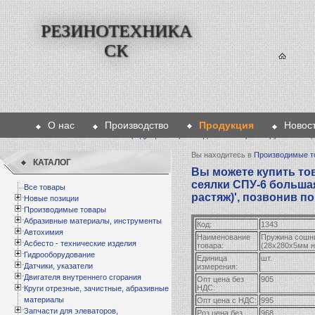
РЕЗИНОТЕХНИКА
СК
О нас
Производство
Продукция
Новос
Главная
>
Продукция
>
Производимые товары
>
Пружины
> Пр
Вы находитесь в
Производимые т
КАТАЛОГ
Вы можете купить то
сеялки СПУ-6 больша
Все товары
растяж)', позвонив по
Новые позиции
Производимые товары
Абразивные материалы, инструменты
Код:
1343
Автохимия
Наименование
Пружина сошни
Асбесто - технические изделия
товара:
(28х280х5мм н
Гидрооборудование
Единица
шт.
Датчики, указатели
измерения:
Двигателя внутреннего сгорания
Опт цена без
905
НДС:
Круги отрезные, зачистные, абразивные
материалы
Опт цена с НДС:
995
Запчасти для элеваторов,
Роз цена без
968