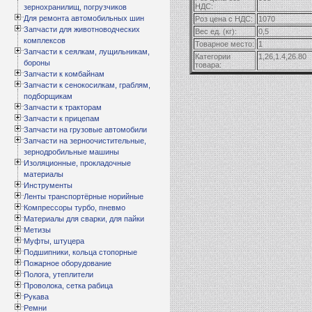
НДС:
зернохранилищ, погрузчиков
Для ремонта автомобильных шин
Роз цена с НДС:
1070
Запчасти для животноводческих
Вес ед. (кг):
0,5
комплексов
Товарное место:
1
Запчасти к сеялкам, лущильникам,
Категории
1,26,1.4,26.80
бороны
товара:
Запчасти к комбайнам
Запчасти к сенокосилкам, граблям,
подборщикам
Запчасти к тракторам
Запчасти к прицепам
Запчасти на грузовые автомобили
Запчасти на зерноочистительные,
зернодробильные машины
Изоляционные, прокладочные
материалы
Инструменты
Ленты транспортёрные норийные
Компрессоры турбо, пневмо
Материалы для сварки, для пайки
Метизы
Муфты, штуцера
Подшипники, кольца стопорные
Пожарное оборудование
Полога, утеплители
Проволока, сетка рабица
Рукава
Ремни