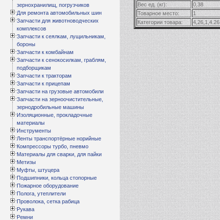
Вес ед. (кг):
0,38
зернохранилищ, погрузчиков
Для ремонта автомобильных шин
Товарное место:
1
Запчасти для животноводческих
Категории товара:
4,26,1,4.26
комплексов
Запчасти к сеялкам, лущильникам,
бороны
Запчасти к комбайнам
Запчасти к сенокосилкам, граблям,
подборщикам
Запчасти к тракторам
Запчасти к прицепам
Запчасти на грузовые автомобили
Запчасти на зерноочистительные,
зернодробильные машины
Изоляционные, прокладочные
материалы
Инструменты
Ленты транспортёрные норийные
Компрессоры турбо, пневмо
Материалы для сварки, для пайки
Метизы
Муфты, штуцера
Подшипники, кольца стопорные
Пожарное оборудование
Полога, утеплители
Проволока, сетка рабица
Рукава
Ремни