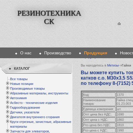
РЕЗИНОТЕХНИКА
СК
О нас
Производство
Продукция
Новос
Главная
>
Продукция
>
Метизы
>
Гайки
> Га
Вы находитесь в
Метизы
->
Гайки
КАТАЛОГ
Вы можете купить тов
катков с.о. М30х3,5 S
Все товары
по телефону 8-(7152) 
Новые позиции
Производимые товары
Абразивные материалы, инструменты
Код:
1370
Автохимия
Наименование
Гайка спец
Асбесто - технические изделия
товара:
01.23.003
Гидрооборудование
Единица измерения:
шт.
Датчики, указатели
Опт цена без НДС:
1690
Двигателя внутреннего сгорания
Опт цена с НДС:
1860
Круги отрезные, зачистные, абразивные
Роз цена без НДС:
1810
материалы
Роз цена с НДС:
1990
Запчасти для элеваторов,