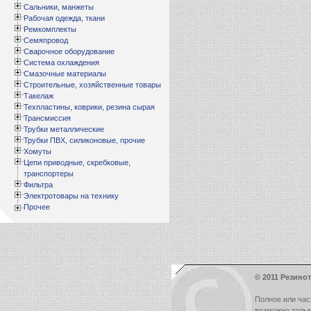
Сальники, манжеты
Рабочая одежда, ткани
Ремкомплекты
Семяпровод
Сварочное оборудование
Система охлаждения
Смазочные материалы
Строительные, хозяйственные товары
Такелаж
Техпластины, коврики, резина сырая
Трансмиссия
Трубки металлические
Трубки ПВХ, силиконовые, прочие
Хомуты
Цепи приводные, скребковые,
транспортеры
Фильтра
Электротовары на технику
Прочее
© 2011 Резинот
Полное или час
возможно толь