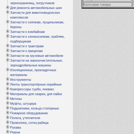
зернохранилищ, погрузчиков
Категории товара:
Для ремонта автомобильных шин
Запчасти для животноводческих
комплексов
Запчасти к сеялкам, лущильникам,
бороны
Запчасти к комбайнам
Запчасти к сенокосилкам, граблям,
подборщикам
Запчасти к тракторам
Запчасти к прицепам
Запчасти на грузовые автомобили
Запчасти на зерноочистительные,
зернодробильные машины
Изоляционные, прокладочные
материалы
Инструменты
Ленты транспортёрные норийные
Компрессоры турбо, пневмо
Материалы для сварки, для пайки
Метизы
Муфты, штуцера
Подшипники, кольца стопорные
Пожарное оборудование
Полога, утеплители
Проволока, сетка рабица
Рукава
Ремни