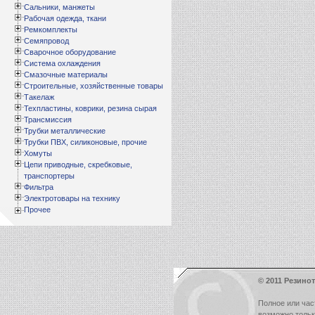
Сальники, манжеты
Рабочая одежда, ткани
Ремкомплекты
Семяпровод
Сварочное оборудование
Система охлаждения
Смазочные материалы
Строительные, хозяйственные товары
Такелаж
Техпластины, коврики, резина сырая
Трансмиссия
Трубки металлические
Трубки ПВХ, силиконовые, прочие
Хомуты
Цепи приводные, скребковые,
транспортеры
Фильтра
Электротовары на технику
Прочее
© 2011 Резинот
Полное или час
возможно толь