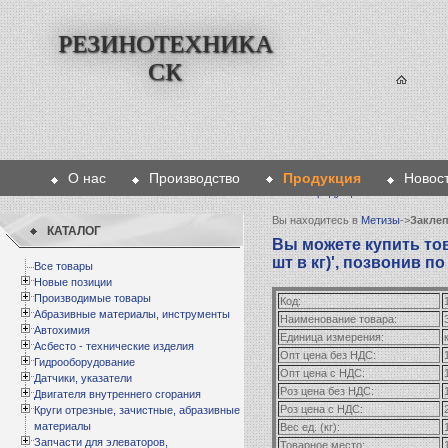
РЕЗИНОТЕХНИКА
СК
О нас
Производство
Продукция
Новос
Главная
>
Продукция
>
Метизы
>
Зак
Вы находитесь в
Метизы
->
Заклеп
КАТАЛОГ
Вы можете купить това
шт в кг)', позвонив по
Все товары
Новые позиции
Производимые товары
Код:
Абразивные материалы, инструменты
Наименование товара:
Автохимия
Единица измерения:
к
Асбесто - технические изделия
Опт цена без НДС:
Гидрооборудование
Опт цена с НДС:
Датчики, указатели
Роз цена без НДС:
Двигателя внутреннего сгорания
Роз цена с НДС:
Круги отрезные, зачистные, абразивные
материалы
Вес ед. (кг):
Запчасти для элеваторов,
Товарное место: