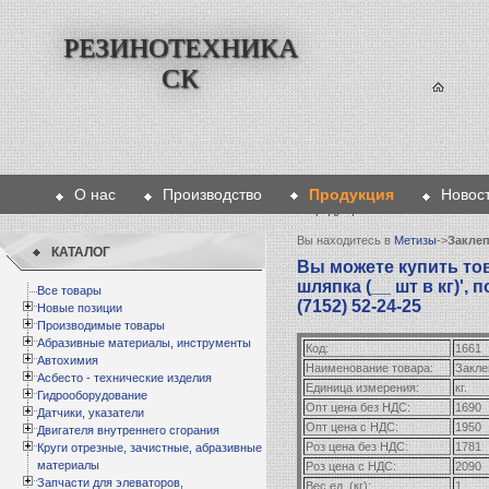
РЕЗИНОТЕХНИКА
СК
О нас
Производство
Продукция
Новос
Главная
>
Продукция
>
Метизы
>
Заклепка
Вы находитесь в
Метизы
->
Заклеп
КАТАЛОГ
Вы можете купить тов
шляпка (__ шт в кг)',
Все товары
(7152) 52-24-25
Новые позиции
Производимые товары
Абразивные материалы, инструменты
Код:
1661
Автохимия
Наименование товара:
Закле
Асбесто - технические изделия
Единица измерения:
кг.
Гидрооборудование
Опт цена без НДС:
1690
Датчики, указатели
Опт цена с НДС:
1950
Двигателя внутреннего сгорания
Роз цена без НДС:
1781
Круги отрезные, зачистные, абразивные
материалы
Роз цена с НДС:
2090
Запчасти для элеваторов,
Вес ед. (кг):
1