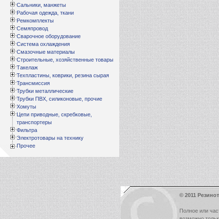
Сальники, манжеты
Рабочая одежда, ткани
Ремкомплекты
Семяпровод
Сварочное оборудование
Система охлаждения
Смазочные материалы
Строительные, хозяйственные товары
Такелаж
Техпластины, коврики, резина сырая
Трансмиссия
Трубки металлические
Трубки ПВХ, силиконовые, прочие
Хомуты
Цепи приводные, скребковые,
транспортеры
Фильтра
Электротовары на технику
Прочее
© 2011 Резинот
Полное или час
возможно толь