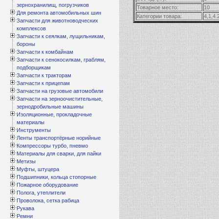
зернохранилищ, погрузчиков
Товарное место:
10
Для ремонта автомобильных шин
Категории товара:
4,1,4.
Запчасти для животноводческих
комплексов
Запчасти к сеялкам, лущильникам,
бороны
Запчасти к комбайнам
Запчасти к сенокосилкам, граблям,
подборщикам
Запчасти к тракторам
Запчасти к прицепам
Запчасти на грузовые автомобили
Запчасти на зерноочистительные,
зернодробильные машины
Изоляционные, прокладочные
материалы
Инструменты
Ленты транспортёрные норийные
Компрессоры турбо, пневмо
Материалы для сварки, для пайки
Метизы
Муфты, штуцера
Подшипники, кольца стопорные
Пожарное оборудование
Полога, утеплители
Проволока, сетка рабица
Рукава
Ремни