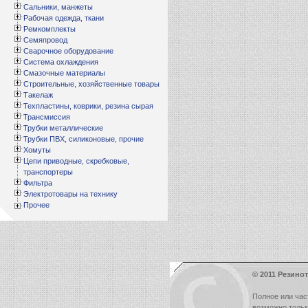
Сальники, манжеты
Рабочая одежда, ткани
Ремкомплекты
Семяпровод
Сварочное оборудование
Система охлаждения
Смазочные материалы
Строительные, хозяйственные товары
Такелаж
Техпластины, коврики, резина сырая
Трансмиссия
Трубки металлические
Трубки ПВХ, силиконовые, прочие
Хомуты
Цепи приводные, скребковые,
транспортеры
Фильтра
Электротовары на технику
Прочее
© 2011 Резинот
Полное или час
возможно толь