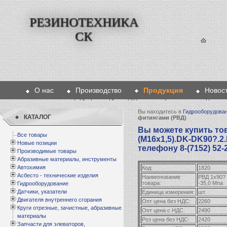
РЕЗИНОТЕХНИКА
СК
О нас
Производство
Продукция
Новос
Главная
>
Продукция
>
Гидрооборудование
>
Рукава высокого давлени
Вы находитесь в
Гидрооборудова
КАТАЛОГ
фитингами (РВД)
Вы можете купить тов
Все товары
(М16х1,5).DK-DK90?.2.
Новые позиции
телефону 8-(7152) 52-
Производимые товары
Абразивные материалы, инструменты
Автохимия
Код:
1820
Асбесто - технические изделия
Наименование
РВД 1х90?
товара:
-35,0 Мпа
Гидрооборудование
Датчики, указатели
Единица измерения:
шт.
Двигателя внутреннего сгорания
Опт цена без НДС:
2260
Круги отрезные, зачистные, абразивные
Опт цена с НДС:
2490
материалы
Роз цена без НДС:
2420
Запчасти для элеваторов,