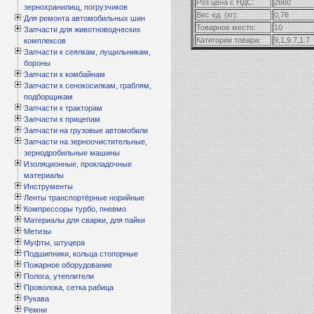
Роз цена с НДС:
2660
зернохранилищ, погрузчиков
Вес ед. (кг):
0,76
Для ремонта автомобильных шин
Товарное место:
10
Запчасти для животноводческих
Категории товара:
9,1,9.7,1.7
комплексов
Запчасти к сеялкам, лущильникам,
бороны
Запчасти к комбайнам
Запчасти к сенокосилкам, граблям,
подборщикам
Запчасти к тракторам
Запчасти к прицепам
Запчасти на грузовые автомобили
Запчасти на зерноочистительные,
зернодробильные машины
Изоляционные, прокладочные
материалы
Инструменты
Ленты транспортёрные норийные
Компрессоры турбо, пневмо
Материалы для сварки, для пайки
Метизы
Муфты, штуцера
Подшипники, кольца стопорные
Пожарное оборудование
Полога, утеплители
Проволока, сетка рабица
Рукава
Ремни