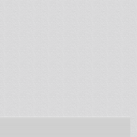
комбайнов Енисей, Нива. ...
13-01-2024
-
Изготовление сетки
рабица
Изготавливаем сетку
рабица под заказ по
заданным размерам ...