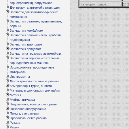
зернохранилищ, погрузчиков
Категории товара:
24,2
Для ремонта автомобильных шин
Запчасти для животноводческих
комплексов
Запчасти к сеялкам, лущильникам,
бороны
Запчасти к комбайнам
Запчасти к сенокосилкам, граблям,
подборщикам
Запчасти к тракторам
Запчасти к прицепам
Запчасти на грузовые автомобили
Запчасти на зерноочистительные,
зернодробильные машины
Изоляционные, прокладочные
материалы
Инструменты
Ленты транспортёрные норийные
Компрессоры турбо, пневмо
Материалы для сварки, для пайки
Метизы
Муфты, штуцера
Подшипники, кольца стопорные
Пожарное оборудование
Полога, утеплители
Проволока, сетка рабица
Рукава
Ремни