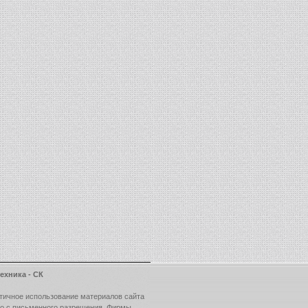
ехника - СК
тичное использование материалов сайта
ко с письменного разрешения Фирмы