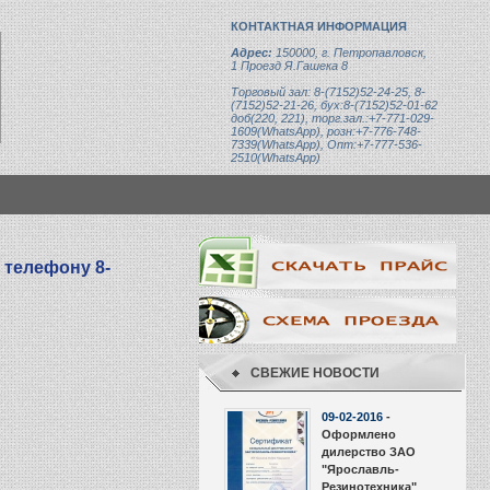
КОНТАКТНАЯ ИНФОРМАЦИЯ
Адрес:
150000, г. Петропавловск,
1 Проезд Я.Гашека 8
Торговый зал: 8-(7152)52-24-25, 8-
(7152)52-21-26, бух:8-(7152)52-01-62
доб(220, 221), торг.зал.:+7-771-029-
1609(WhatsApp), розн:+7-776-748-
7339(WhatsApp), Опт:+7-777-536-
2510(WhatsApp)
027.105
 телефону 8-
СВЕЖИЕ НОВОСТИ
09-02-2016
-
Оформлено
дилерство ЗАО
"Ярославль-
Резинотехника"