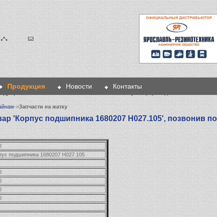
Продукция
Новости
Контакты
одукция
>
Запчасти к комбайнам
>
Запчасти на жатку
> Корпус подшипника 1680207 Н
айнам
->
Запчасти на жатку
ар 'Корпус подшипника 1680207 Н027.105', позвонив по
0
пус подшипника 1680207 Н027.105
0
0
0
0