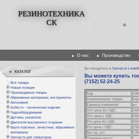
РЕЗИНОТЕХНИКА
СК
О нас
Производство
Главная
>
Пр
Вы находитесь в
Запчасти к комб
КАТАЛОГ
Вы можете купить тов
(7152) 52-24-25
Все товары
Новые позиции
Производимые товары
Код:
196
Абразивные материалы, инструменты
Наименование товара:
Кор
Автохимия
Единица измерения:
шт.
Асбесто - технические изделия
Опт цена без НДС:
248
Гидрооборудование
Опт цена с НДС:
258
Датчики, указатели
Роз цена без НДС:
265
Двигателя внутреннего сгорания
Роз цена с НДС:
276
Круги отрезные, зачистные, абразивные
материалы
Вес ед. (кг):
0,99
Запчасти для элеваторов,
Товарное место:
1