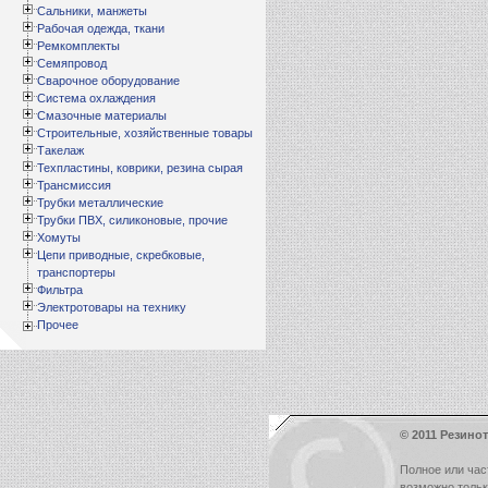
Сальники, манжеты
Рабочая одежда, ткани
Ремкомплекты
Семяпровод
Сварочное оборудование
Система охлаждения
Смазочные материалы
Строительные, хозяйственные товары
Такелаж
Техпластины, коврики, резина сырая
Трансмиссия
Трубки металлические
Трубки ПВХ, силиконовые, прочие
Хомуты
Цепи приводные, скребковые,
транспортеры
Фильтра
Электротовары на технику
Прочее
© 2011 Резинот
Полное или час
возможно толь