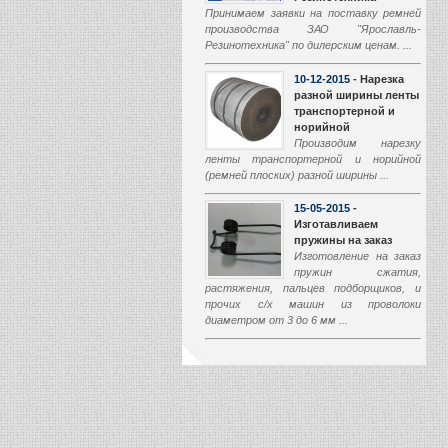
Принимаем заявки на поставку ремней
производства ЗАО "Ярославль-
Резинотехника" по дилерским ценам. ...
10-12-2015
- Нарезка
разной ширины ленты
транспортерной и
норийной
Производим нарезку
ленты транспортерной и норийной
(ремней плоских) разной ширины ...
15-05-2015
-
Изготавливаем
пружины на заказ
Изготовление на заказ
пружин сжатия,
растяжения, пальцев подборщиков, и
прочих с/х машин из проволоки
диаметром от 3 до 6 мм ...
01-03-2015
-
Производство
транспортеров
наклонной камеры
Начали производство
транспортеров наклонной камеры (ТНК)