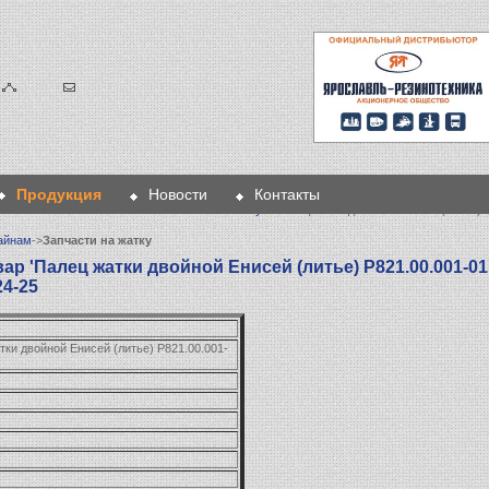
Продукция
Новости
Контакты
я
>
Запчасти к комбайнам
>
Запчасти на жатку
> Палец жатки двойной Енисей (литье) 
айнам
->
Запчасти на жатку
ар 'Палец жатки двойной Енисей (литье) Р821.00.001-01
24-25
тки двойной Енисей (литье) Р821.00.001-