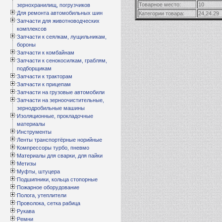
Товарное место:
10
зернохранилищ, погрузчиков
Для ремонта автомобильных шин
Категории товара:
24,24.29
Запчасти для животноводческих
комплексов
Запчасти к сеялкам, лущильникам,
бороны
Запчасти к комбайнам
Запчасти к сенокосилкам, граблям,
подборщикам
Запчасти к тракторам
Запчасти к прицепам
Запчасти на грузовые автомобили
Запчасти на зерноочистительные,
зернодробильные машины
Изоляционные, прокладочные
материалы
Инструменты
Ленты транспортёрные норийные
Компрессоры турбо, пневмо
Материалы для сварки, для пайки
Метизы
Муфты, штуцера
Подшипники, кольца стопорные
Пожарное оборудование
Полога, утеплители
Проволока, сетка рабица
Рукава
Ремни