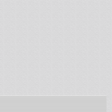
комбайнов Енисей, Нива. ...
13-01-2024
-
Изготовление сетки
рабица
Изготавливаем сетку
рабица под заказ по
заданным размерам ...