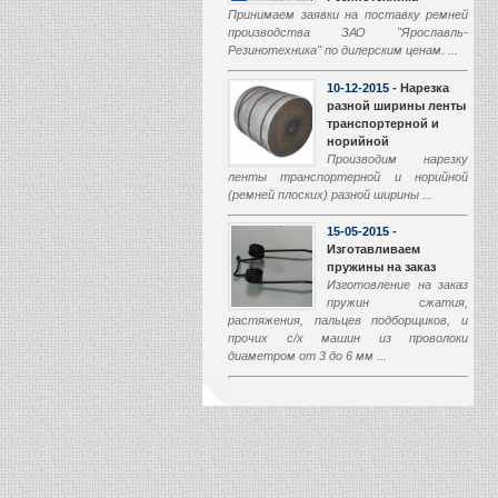
Принимаем заявки на поставку ремней
производства ЗАО "Ярославль-
Резинотехника" по дилерским ценам. ...
10-12-2015
- Нарезка
разной ширины ленты
транспортерной и
норийной
Производим нарезку
ленты транспортерной и норийной
(ремней плоских) разной ширины ...
15-05-2015
-
Изготавливаем
пружины на заказ
Изготовление на заказ
пружин сжатия,
растяжения, пальцев подборщиков, и
прочих с/х машин из проволоки
диаметром от 3 до 6 мм ...
01-03-2015
-
Производство
транспортеров
наклонной камеры
Начали производство
транспортеров наклонной камеры (ТНК)