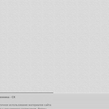
ехника - СК
тичное использование материалов сайта
ко с письменного разрешения Фирмы