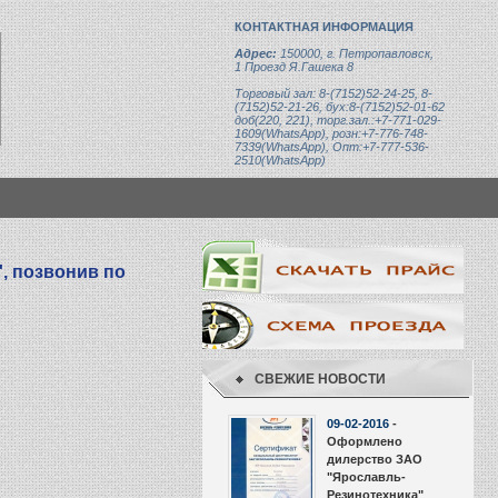
КОНТАКТНАЯ ИНФОРМАЦИЯ
Адрес:
150000, г. Петропавловск,
1 Проезд Я.Гашека 8
Торговый зал: 8-(7152)52-24-25, 8-
(7152)52-21-26, бух:8-(7152)52-01-62
доб(220, 221), торг.зал.:+7-771-029-
1609(WhatsApp), розн:+7-776-748-
7339(WhatsApp), Опт:+7-777-536-
2510(WhatsApp)
Р821.00.001-01
', позвонив по
СВЕЖИЕ НОВОСТИ
09-02-2016
-
Оформлено
дилерство ЗАО
"Ярославль-
Резинотехника"