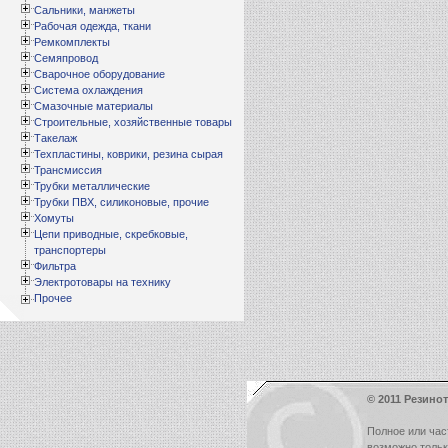
Сальники, манжеты
Рабочая одежда, ткани
Ремкомплекты
Семяпровод
Сварочное оборудование
Система охлаждения
Смазочные материалы
Строительные, хозяйственные товары
Такелаж
Техпластины, коврики, резина сырая
Трансмиссия
Трубки металлические
Трубки ПВХ, силиконовые, прочие
Хомуты
Цепи приводные, скребковые,
транспортеры
Фильтра
Электротовары на технику
Прочее
© 2011 Резинот
Полное или час
возможно толь