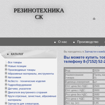
РЕЗИНОТЕХНИКА
СК
О нас
Производство
Главная
>
Продукци
Вы находитесь в
Запчасти к комб
КАТАЛОГ
Вы можете купить тов
телефону 8-(7152) 52-
Все товары
Новые позиции
Производимые товары
Код:
2029
Абразивные материалы, инструменты
Наименование
Палец жа
Автохимия
товара:
01
Асбесто - технические изделия
Единица измерения:
шт.
Гидрооборудование
Опт цена без НДС:
2500
Датчики, указатели
Опт цена с НДС:
2600
Двигателя внутреннего сгорания
Роз цена без НДС:
2680
Круги отрезные, зачистные, абразивные
Роз цена с НДС:
2780
материалы
Вес ед. (кг):
0,85
Запчасти для элеваторов,