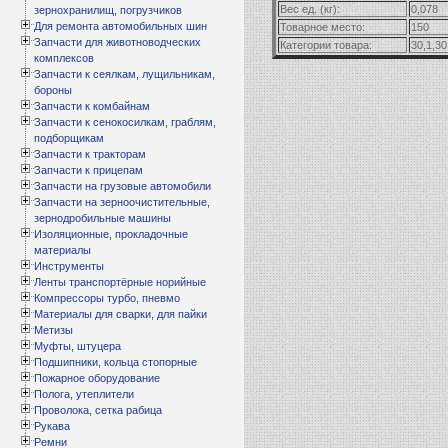
Вес ед. (кг):
0,078
зернохранилищ, погрузчиков
Для ремонта автомобильных шин
Товарное место:
150
Запчасти для животноводческих
Категории товара:
30,1,30
комплексов
Запчасти к сеялкам, лущильникам,
бороны
Запчасти к комбайнам
Запчасти к сенокосилкам, граблям,
подборщикам
Запчасти к тракторам
Запчасти к прицепам
Запчасти на грузовые автомобили
Запчасти на зерноочистительные,
зернодробильные машины
Изоляционные, прокладочные
материалы
Инструменты
Ленты транспортёрные норийные
Компрессоры турбо, пневмо
Материалы для сварки, для пайки
Метизы
Муфты, штуцера
Подшипники, кольца стопорные
Пожарное оборудование
Полога, утеплители
Проволока, сетка рабица
Рукава
Ремни