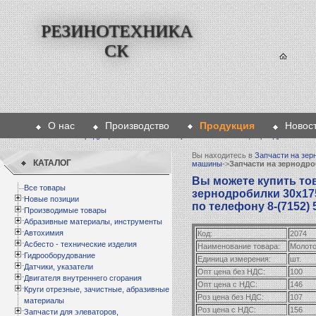
РЕЗИНОТЕХНИКА
СК
О нас
Производство
Продукция
Новос
Главная
>
Продукция
>
Запчасти на зерноочистительные, зернодробильн
Вы находитесь в
Запчасти на зер
КАТАЛОГ
машины
->
Запчасти на зернодр
Вы можете купить то
Все товары
зернодробилки 30х17
Новые позиции
по телефону 8-(7152) 
Производимые товары
Абразивные материалы, инструменты
Автохимия
Код:
2074
Асбесто - технические изделия
Наименование товара:
Молото
Гидрооборудование
Единица измерения:
шт.
Датчики, указатели
Опт цена без НДС:
100
Двигателя внутреннего сгорания
Опт цена с НДС:
146
Круги отрезные, зачистные, абразивные
Роз цена без НДС:
107
материалы
Роз цена с НДС:
156
Запчасти для элеваторов,