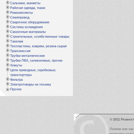
Сальники, манжеты
Рабочая одежда, ткани
Ремкомплекты
Семяпровод
Сварочное оборудование
Система охлаждения
Смазочные материалы
Строительные, хозяйственные товары
Такелаж
Техпластины, коврики, резина сырая
Трансмиссия
Трубки металлические
Трубки ПВХ, силиконовые, прочие
Хомуты
Цепи приводные, скребковые,
транспортеры
Фильтра
Электротовары на технику
Прочее
© 2011 Резинот
Полное или час
возможно толь