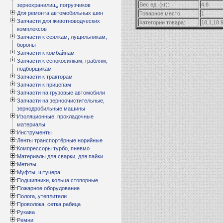
Вес ед. (кг):
4,8
зернохранилищ, погрузчиков
Для ремонта автомобильных шин
Товарное место:
1
Запчасти для животноводческих
Категории товара:
18,1,18.
комплексов
Запчасти к сеялкам, лущильникам,
бороны
Запчасти к комбайнам
Запчасти к сенокосилкам, граблям,
подборщикам
Запчасти к тракторам
Запчасти к прицепам
Запчасти на грузовые автомобили
Запчасти на зерноочистительные,
зернодробильные машины
Изоляционные, прокладочные
материалы
Инструменты
Ленты транспортёрные норийные
Компрессоры турбо, пневмо
Материалы для сварки, для пайки
Метизы
Муфты, штуцера
Подшипники, кольца стопорные
Пожарное оборудование
Полога, утеплители
Проволока, сетка рабица
Рукава
Ремни