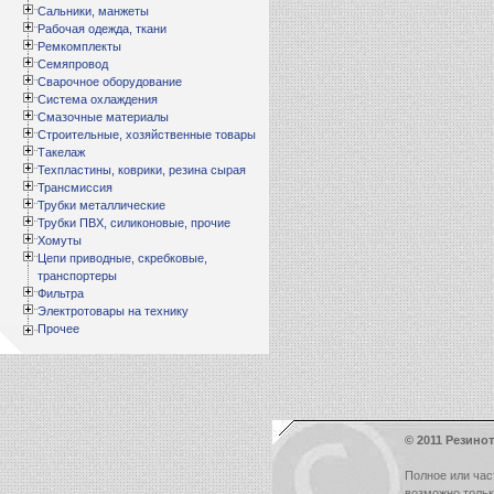
Сальники, манжеты
Рабочая одежда, ткани
Ремкомплекты
Семяпровод
Сварочное оборудование
Система охлаждения
Смазочные материалы
Строительные, хозяйственные товары
Такелаж
Техпластины, коврики, резина сырая
Трансмиссия
Трубки металлические
Трубки ПВХ, силиконовые, прочие
Хомуты
Цепи приводные, скребковые,
транспортеры
Фильтра
Электротовары на технику
Прочее
© 2011 Резинот
Полное или час
возможно толь