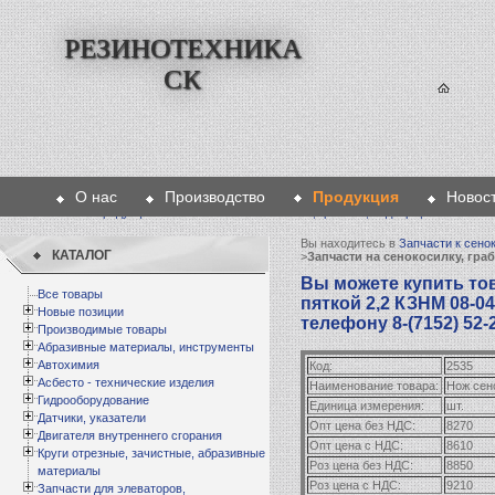
РЕЗИНОТЕХНИКА
СК
О нас
Производство
Продукция
Новос
Главная
>
Продукция
>
Запчасти к сенокосилкам, граблям, подборщикам
>
Запча
Вы находитесь в
Запчасти к сено
КАТАЛОГ
>
Запчасти на сенокосилку, гра
Вы можете купить тов
Все товары
пяткой 2,2 КЗНМ 08-04
Новые позиции
телефону 8-(7152) 52-
Производимые товары
Абразивные материалы, инструменты
Автохимия
Код:
2535
Асбесто - технические изделия
Наименование товара:
Нож сено
Гидрооборудование
Единица измерения:
шт.
Датчики, указатели
Опт цена без НДС:
8270
Двигателя внутреннего сгорания
Опт цена с НДС:
8610
Круги отрезные, зачистные, абразивные
Роз цена без НДС:
8850
материалы
Роз цена с НДС:
9210
Запчасти для элеваторов,