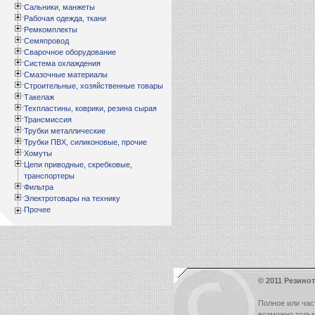
Сальники, манжеты
Рабочая одежда, ткани
Ремкомплекты
Семяпровод
Сварочное оборудование
Система охлаждения
Смазочные материалы
Строительные, хозяйственные товары
Такелаж
Техпластины, коврики, резина сырая
Трансмиссия
Трубки металлические
Трубки ПВХ, силиконовые, прочие
Хомуты
Цепи приводные, скребковые,
транспортеры
Фильтра
Электротовары на технику
Прочее
© 2011 Резинот
Полное или час
возможно толь