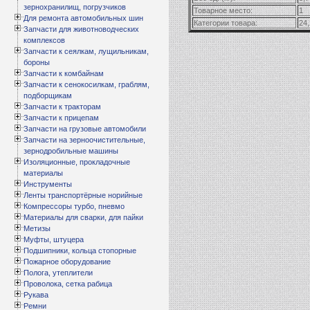
зернохранилищ, погрузчиков
Товарное место:
1
Для ремонта автомобильных шин
Категории товара:
24,
Запчасти для животноводческих
комплексов
Запчасти к сеялкам, лущильникам,
бороны
Запчасти к комбайнам
Запчасти к сенокосилкам, граблям,
подборщикам
Запчасти к тракторам
Запчасти к прицепам
Запчасти на грузовые автомобили
Запчасти на зерноочистительные,
зернодробильные машины
Изоляционные, прокладочные
материалы
Инструменты
Ленты транспортёрные норийные
Компрессоры турбо, пневмо
Материалы для сварки, для пайки
Метизы
Муфты, штуцера
Подшипники, кольца стопорные
Пожарное оборудование
Полога, утеплители
Проволока, сетка рабица
Рукава
Ремни