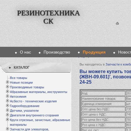
РЕЗИНОТЕХНИКА
СК
О нас
Производство
Продукция
Новос
Главная
>
Продукция
>
Запчасти к комбайнам
Вы находитесь в
Запчасти к комб
КАТАЛОГ
Вы можете купить то
(ЖВН-09.601)', позвон
Все товары
24-25
Новые позиции
Производимые товары
Абразивные материалы, инструменты
Код:
26
Автохимия
Наименование товара:
Ва
Асбесто - технические изделия
Единица измерения:
шт.
Гидрооборудование
Опт цена без НДС:
73
Датчики, указатели
Опт цена с НДС:
74
Двигателя внутреннего сгорания
Роз цена без НДС:
78
Круги отрезные, зачистные, абразивные
материалы
Роз цена с НДС:
80
Запчасти для элеваторов,
Вес ед. (кг):
3,7