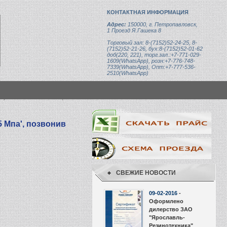
КОНТАКТНАЯ ИНФОРМАЦИЯ
Адрес:
150000, г. Петропавловск,
1 Проезд Я.Гашека 8
Торговый зал: 8-(7152)52-24-25, 8-
(7152)52-21-26, бух:8-(7152)52-01-62
доб(220, 221), торг.зал.:+7-771-029-
1609(WhatsApp), розн:+7-776-748-
7339(WhatsApp), Опт:+7-777-536-
2510(WhatsApp)
,5).DK-DK90?.2.DN12-27,5 Мпа
5 Мпа', позвонив
СВЕЖИЕ НОВОСТИ
09-02-2016
-
Оформлено
дилерство ЗАО
"Ярославль-
Резинотехника"