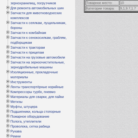
Товарное место:
10
зернохранилищ, погрузчиков
Для ремонта автомобильных шин
Категории товара:
9,1,9.7,1.7
Запчасти для животноводческих
комплексов
Запчасти к сеялкам, лущильникам,
бороны
Запчасти к комбайнам
Запчасти к сенокосилкам, граблям,
подборщикам
Запчасти к тракторам
Запчасти к прицепам
Запчасти на грузовые автомобили
Запчасти на зерноочистительные,
зернодробильные машины
Изоляционные, прокладочные
материалы
Инструменты
Ленты транспортёрные норийные
Компрессоры турбо, пневмо
Материалы для сварки, для пайки
Метизы
Муфты, штуцера
Подшипники, кольца стопорные
Пожарное оборудование
Полога, утеплители
Проволока, сетка рабица
Рукава
Ремни