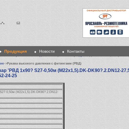
Продукция
Новости
Контакты
дование
>
Рукава высокого давления с фитингами (РВД)
> РВД 1х90? S27-0,50м (М22х1
ние
->
Рукава высокого давления с фитингами (РВД)
ар 'РВД 1х90? S27-0,50м (М22х1,5).DK-DK90?.2.DN12-27,
52-24-25
S27-0,50м (М22х1,5).DK-DK90?.2.DN12-