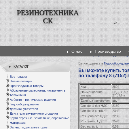
РЕЗИНОТЕХНИКА
СК
О нас
Производство
Главная
>
Продукция
>
Гидрообору
Вы находитесь в
Гидрооборудова
КАТАЛОГ
Вы можете купить тов
по телефону 8-(7152) 
Все товары
Новые позиции
Производимые товары
Код:
2804
Абразивные материалы, инструменты
Наименование
РВД 1х90? 
Автохимия
товара:
27,5 Мпа
Асбесто - технические изделия
Единица измерения:
шт.
Гидрооборудование
Опт цена без НДС:
2130
Датчики, указатели
Опт цена с НДС:
2350
Двигателя внутреннего сгорания
Роз цена без НДС:
2280
Круги отрезные, зачистные, абразивные
Роз цена с НДС:
2520
материалы
Вес ед. (кг):
0,52
Запчасти для элеваторов,