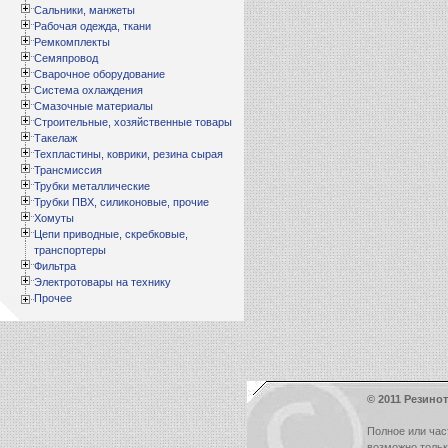
Сальники, манжеты
Рабочая одежда, ткани
Ремкомплекты
Семяпровод
Сварочное оборудование
Система охлаждения
Смазочные материалы
Строительные, хозяйственные товары
Такелаж
Техпластины, коврики, резина сырая
Трансмиссия
Трубки металлические
Трубки ПВХ, силиконовые, прочие
Хомуты
Цепи приводные, скребковые,
транспортеры
Фильтра
Электротовары на технику
Прочее
© 2011 Резинот
Полное или час
возможно толь