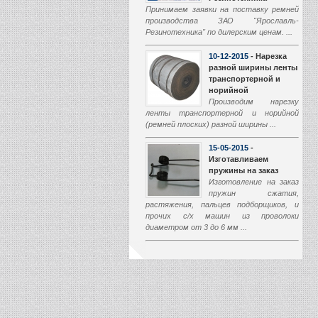
Принимаем заявки на поставку ремней
производства ЗАО "Ярославль-
Резинотехника" по дилерским ценам. ...
10-12-2015
- Нарезка
разной ширины ленты
транспортерной и
норийной
Производим нарезку
ленты транспортерной и норийной
(ремней плоских) разной ширины ...
15-05-2015
-
Изготавливаем
пружины на заказ
Изготовление на заказ
пружин сжатия,
растяжения, пальцев подборщиков, и
прочих с/х машин из проволоки
диаметром от 3 до 6 мм ...
01-03-2015
-
Производство
транспортеров
наклонной камеры
Начали производство
транспортеров наклонной камеры (ТНК)