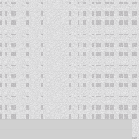
комбайнов Енисей, Нива. ...
13-01-2024
-
Изготовление сетки
рабица
Изготавливаем сетку
рабица под заказ по
заданным размерам ...