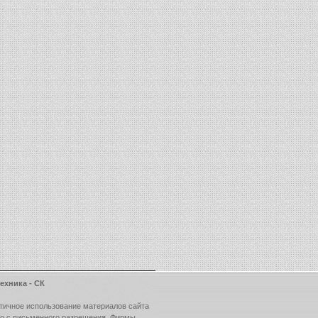
ехника - СК
тичное использование материалов сайта
ко с письменного разрешения Фирмы