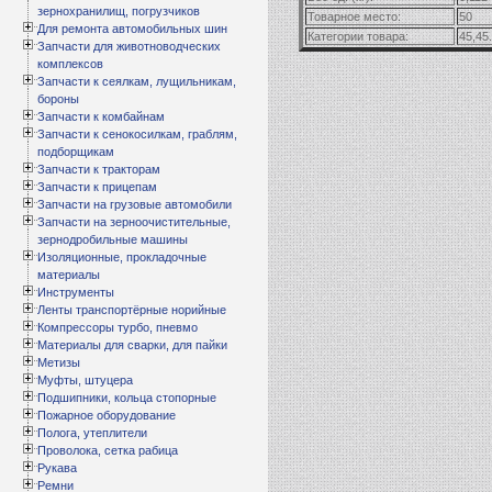
зернохранилищ, погрузчиков
Товарное место:
50
Для ремонта автомобильных шин
Категории товара:
45,45
Запчасти для животноводческих
комплексов
Запчасти к сеялкам, лущильникам,
бороны
Запчасти к комбайнам
Запчасти к сенокосилкам, граблям,
подборщикам
Запчасти к тракторам
Запчасти к прицепам
Запчасти на грузовые автомобили
Запчасти на зерноочистительные,
зернодробильные машины
Изоляционные, прокладочные
материалы
Инструменты
Ленты транспортёрные норийные
Компрессоры турбо, пневмо
Материалы для сварки, для пайки
Метизы
Муфты, штуцера
Подшипники, кольца стопорные
Пожарное оборудование
Полога, утеплители
Проволока, сетка рабица
Рукава
Ремни