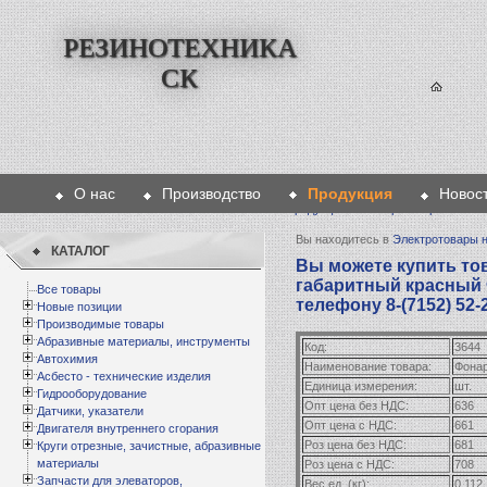
РЕЗИНОТЕХНИКА
СК
О нас
Производство
Продукция
Новос
Главная
>
Продукция
>
Электротовары на тех
Вы находитесь в
Электротовары н
КАТАЛОГ
Вы можете купить то
габаритный красный 
Все товары
телефону 8-(7152) 52-
Новые позиции
Производимые товары
Абразивные материалы, инструменты
Код:
3644
Автохимия
Наименование товара:
Фонар
Асбесто - технические изделия
Единица измерения:
шт.
Гидрооборудование
Опт цена без НДС:
636
Датчики, указатели
Опт цена с НДС:
661
Двигателя внутреннего сгорания
Роз цена без НДС:
681
Круги отрезные, зачистные, абразивные
материалы
Роз цена с НДС:
708
Запчасти для элеваторов,
Вес ед. (кг):
0,112