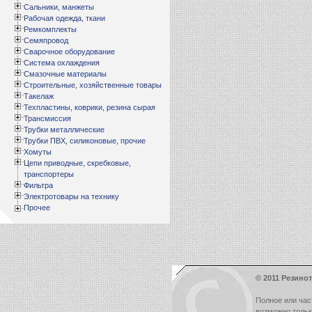
Сальники, манжеты
Рабочая одежда, ткани
Ремкомплекты
Семяпровод
Сварочное оборудование
Система охлаждения
Смазочные материалы
Строительные, хозяйственные товары
Такелаж
Техпластины, коврики, резина сырая
Трансмиссия
Трубки металлические
Трубки ПВХ, силиконовые, прочие
Хомуты
Цепи приводные, скребковые,
транспортеры
Фильтра
Электротовары на технику
Прочее
© 2011 Резинот
Полное или час
возможно толь