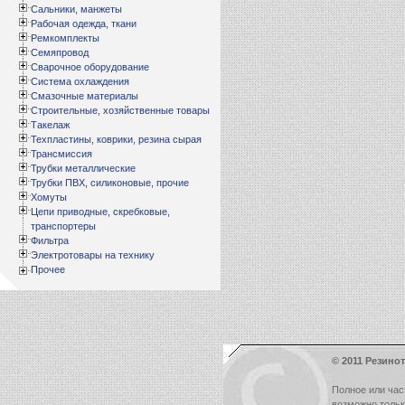
Сальники, манжеты
Рабочая одежда, ткани
Ремкомплекты
Семяпровод
Сварочное оборудование
Система охлаждения
Смазочные материалы
Строительные, хозяйственные товары
Такелаж
Техпластины, коврики, резина сырая
Трансмиссия
Трубки металлические
Трубки ПВХ, силиконовые, прочие
Хомуты
Цепи приводные, скребковые,
транспортеры
Фильтра
Электротовары на технику
Прочее
© 2011 Резинот
Полное или час
возможно толь