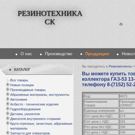
РЕЗИНОТЕХНИКА
СК
О нас
Производство
Продукция
Новос
Главная
>
Продукция
>
Ремкомплекты
>
Прокла
Вы находитесь в
Ремкомплекты
->
КАТАЛОГ
Вы можете купить то
коллектора ГАЗ-53 13
Все товары
телефону 8-(7152) 52-
Новые позиции
Производимые товары
Абразивные материалы, инструменты
Код:
4073
Автохимия
Наименование
Прокладка
Асбесто - технические изделия
товара:
1008027
Гидрооборудование
Единица измерения:
шт.
Датчики, указатели
Опт цена без НДС:
174
Двигателя внутреннего сгорания
Опт цена с НДС:
181
Круги отрезные, зачистные, абразивные
Роз цена без НДС:
186
материалы
Роз цена с НДС:
194
Запчасти для элеваторов,