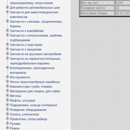
Вес ед. (кг):
0,042
зернохранилищ, погрузчиков
Для ремонта автомобильных шин
Товарное место:
10
Запчасти для животноводческих
Категории товара:
22,22.152
комплексов
Запчасти к сеялкам, лущильникам,
бороны
Запчасти к комбайнам
Запчасти к сенокосилкам, граблям,
подборщикам
Запчасти к тракторам
Запчасти к прицепам
Запчасти на грузовые автомобили
Запчасти на зерноочистительные,
зернодробильные машины
Изоляционные, прокладочные
материалы
Инструменты
Ленты транспортёрные норийные
Компрессоры турбо, пневмо
Материалы для сварки, для пайки
Метизы
Муфты, штуцера
Подшипники, кольца стопорные
Пожарное оборудование
Полога, утеплители
Проволока, сетка рабица
Рукава
Ремни