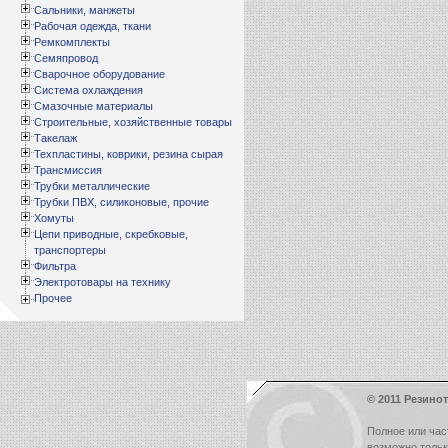
Сальники, манжеты
Рабочая одежда, ткани
Ремкомплекты
Семяпровод
Сварочное оборудование
Система охлаждения
Смазочные материалы
Строительные, хозяйственные товары
Такелаж
Техпластины, коврики, резина сырая
Трансмиссия
Трубки металлические
Трубки ПВХ, силиконовые, прочие
Хомуты
Цепи приводные, скребковые,
транспортеры
Фильтра
Электротовары на технику
Прочее
© 2011 Резинот
Полное или час
возможно толь