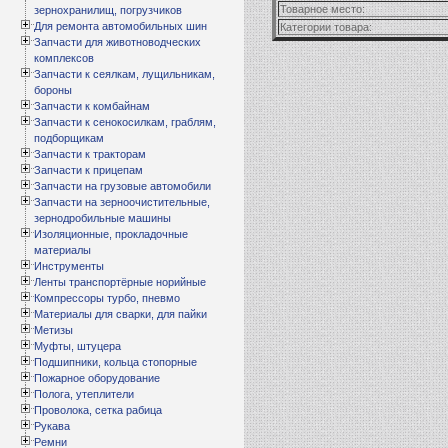
Товарное место:
зернохранилищ, погрузчиков
Для ремонта автомобильных шин
Категории товара:
Запчасти для животноводческих
комплексов
Запчасти к сеялкам, лущильникам,
бороны
Запчасти к комбайнам
Запчасти к сенокосилкам, граблям,
подборщикам
Запчасти к тракторам
Запчасти к прицепам
Запчасти на грузовые автомобили
Запчасти на зерноочистительные,
зернодробильные машины
Изоляционные, прокладочные
материалы
Инструменты
Ленты транспортёрные норийные
Компрессоры турбо, пневмо
Материалы для сварки, для пайки
Метизы
Муфты, штуцера
Подшипники, кольца стопорные
Пожарное оборудование
Полога, утеплители
Проволока, сетка рабица
Рукава
Ремни