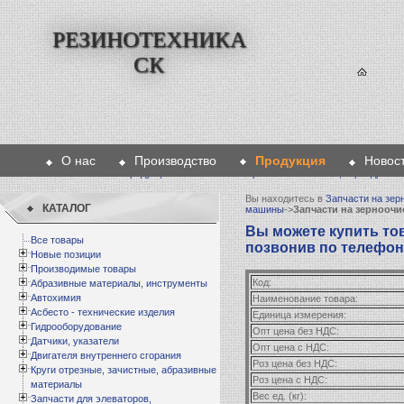
РЕЗИНОТЕХНИКА
СК
О нас
Производство
Продукция
Новос
Главная
>
Продукция
>
Запчасти на зерноочистительные, зернодроб
Вы находитесь в
Запчасти на зер
КАТАЛОГ
машины
->
Запчасти на зернооч
Вы можете купить тов
Все товары
позвонив по телефону 
Новые позиции
Производимые товары
Код:
Абразивные материалы, инструменты
Автохимия
Наименование товара:
Асбесто - технические изделия
Единица измерения:
Гидрооборудование
Опт цена без НДС:
Датчики, указатели
Опт цена с НДС:
Двигателя внутреннего сгорания
Роз цена без НДС:
Круги отрезные, зачистные, абразивные
Роз цена с НДС:
материалы
Вес ед. (кг):
Запчасти для элеваторов,