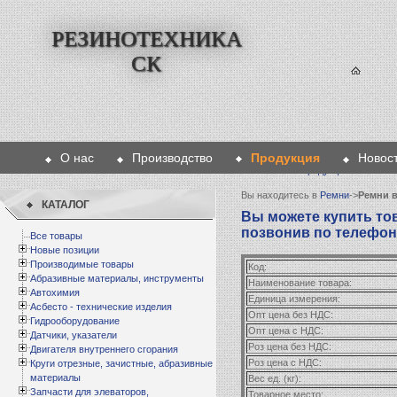
РЕЗИНОТЕХНИКА
СК
О нас
Производство
Продукция
Новос
Главная
>
Продукция
>
Ремни
Вы находитесь в
Ремни
->
Ремни 
КАТАЛОГ
Вы можете купить тов
позвонив по телефону 
Все товары
Новые позиции
Производимые товары
Код:
Абразивные материалы, инструменты
Наименование товара:
Автохимия
Единица измерения:
Асбесто - технические изделия
Опт цена без НДС:
Гидрооборудование
Опт цена с НДС:
Датчики, указатели
Роз цена без НДС:
Двигателя внутреннего сгорания
Роз цена с НДС:
Круги отрезные, зачистные, абразивные
материалы
Вес ед. (кг):
Запчасти для элеваторов,
Товарное место: