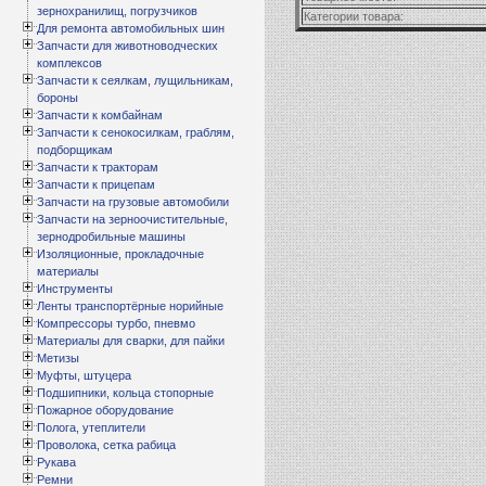
зернохранилищ, погрузчиков
Категории товара:
Для ремонта автомобильных шин
Запчасти для животноводческих
комплексов
Запчасти к сеялкам, лущильникам,
бороны
Запчасти к комбайнам
Запчасти к сенокосилкам, граблям,
подборщикам
Запчасти к тракторам
Запчасти к прицепам
Запчасти на грузовые автомобили
Запчасти на зерноочистительные,
зернодробильные машины
Изоляционные, прокладочные
материалы
Инструменты
Ленты транспортёрные норийные
Компрессоры турбо, пневмо
Материалы для сварки, для пайки
Метизы
Муфты, штуцера
Подшипники, кольца стопорные
Пожарное оборудование
Полога, утеплители
Проволока, сетка рабица
Рукава
Ремни