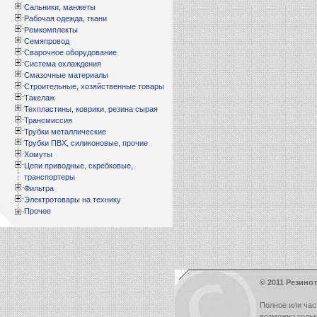
Сальники, манжеты
Рабочая одежда, ткани
Ремкомплекты
Семяпровод
Сварочное оборудование
Система охлаждения
Смазочные материалы
Строительные, хозяйственные товары
Такелаж
Техпластины, коврики, резина сырая
Трансмиссия
Трубки металлические
Трубки ПВХ, силиконовые, прочие
Хомуты
Цепи приводные, скребковые,
транспортеры
Фильтра
Электротовары на технику
Прочее
© 2011 Резинот
Полное или час
возможно толь