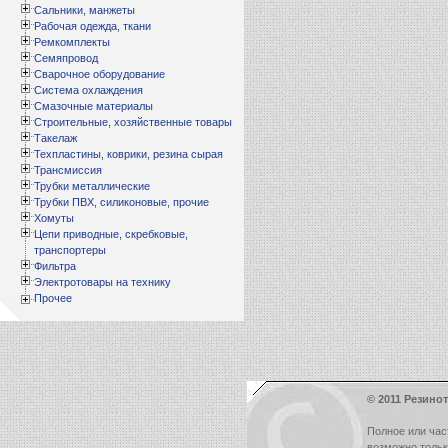
Сальники, манжеты
Рабочая одежда, ткани
Ремкомплекты
Семяпровод
Сварочное оборудование
Система охлаждения
Смазочные материалы
Строительные, хозяйственные товары
Такелаж
Техпластины, коврики, резина сырая
Трансмиссия
Трубки металлические
Трубки ПВХ, силиконовые, прочие
Хомуты
Цепи приводные, скребковые,
транспортеры
Фильтра
Электротовары на технику
Прочее
© 2011 Резинот
Полное или час
возможно толь