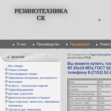
РЕЗИНОТЕХНИКА
СК
О нас
Производство
Продукция
Новос
Главная
>
Продукция
>
Гидрооборудование
>
Рукава высокого давл
Вы находитесь в
Гидрооборудова
КАТАЛОГ
фитингами (РВД)
Вы можете купить тов
Все товары
IIЛ 20х18 МПа ГОСТ 62
Новые позиции
телефону 8-(7152) 52-
Производимые товары
Абразивные материалы, инструменты
Автохимия
Код:
439
Асбесто - технические изделия
Наименование
РВД S36-1
товара:
73
Гидрооборудование
Датчики, указатели
Единица измерения:
шт.
Двигателя внутреннего сгорания
Опт цена без НДС:
6540
Круги отрезные, зачистные, абразивные
Опт цена с НДС:
7200
материалы
Роз цена без НДС:
7000
Запчасти для элеваторов,