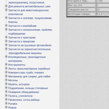
Роз цена с НДС:
7700
зернохранилищ, погрузчиков
Вес ед. (кг):
2
Для ремонта автомобильных шин
Товарное место:
10
Запчасти для животноводческих
Категории товара:
9,1,9.7,1.7
комплексов
Запчасти к сеялкам, лущильникам,
бороны
Запчасти к комбайнам
Запчасти к сенокосилкам, граблям,
подборщикам
Запчасти к тракторам
Запчасти к прицепам
Запчасти на грузовые автомобили
Запчасти на зерноочистительные,
зернодробильные машины
Изоляционные, прокладочные
материалы
Инструменты
Ленты транспортёрные норийные
Компрессоры турбо, пневмо
Материалы для сварки, для пайки
Метизы
Муфты, штуцера
Подшипники, кольца стопорные
Пожарное оборудование
Полога, утеплители
Проволока, сетка рабица
Рукава
Ремни