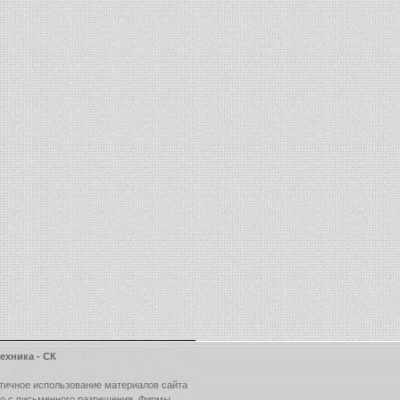
ехника - СК
тичное использование материалов сайта
ко с письменного разрешения Фирмы