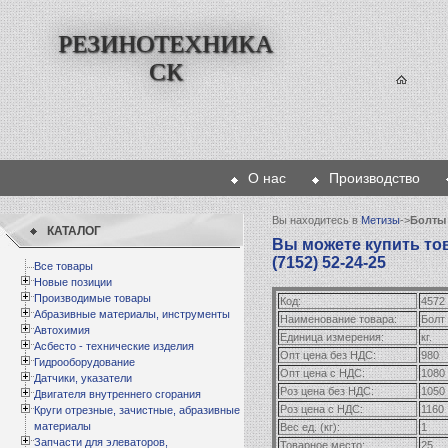
РЕЗИНОТЕХНИКА
СК
О нас
Производство
Главная
Вы находитесь в
Метизы
->
Болты 
КАТАЛОГ
Вы можете купить това
(7152) 52-24-25
Все товары
Новые позиции
Производимые товары
Код:
4572
Абразивные материалы, инструменты
Наименование товара:
Болт 
Автохимия
Единица измерения:
кг.
Асбесто - технические изделия
Опт цена без НДС:
980
Гидрооборудование
Опт цена с НДС:
1080
Датчики, указатели
Роз цена без НДС:
1050
Двигателя внутреннего сгорания
Роз цена с НДС:
1160
Круги отрезные, зачистные, абразивные
материалы
Вес ед. (кг):
1
Запчасти для элеваторов,
Товарное место:
25