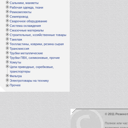
Сальники, манжеты
Рабочая одежда, ткани
Ремкомплекты
Семяпровод
Сварочное оборудование
Система охлаждения
Смазочные материалы
Строительные, хозяйственные товары
Такелаж
Техпластины, коврики, резина сырая
Трансмиссия
Трубки металлические
Трубки ПВХ, силиконовые, прочие
Хомуты
Цепи приводные, скребковые,
транспортеры
Фильтра
Электротовары на технику
Прочее
© 2011 Резинот
Полное или час
возможно толь