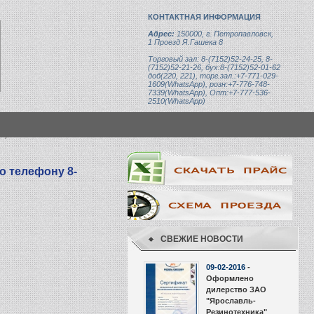
КОНТАКТНАЯ ИНФОРМАЦИЯ
Адрес:
150000, г. Петропавловск,
1 Проезд Я.Гашека 8
Торговый зал: 8-(7152)52-24-25, 8-
(7152)52-21-26, бух:8-(7152)52-01-62
доб(220, 221), торг.зал.:+7-771-029-
1609(WhatsApp), розн:+7-776-748-
7339(WhatsApp), Опт:+7-777-536-
2510(WhatsApp)
кг)
по телефону 8-
СВЕЖИЕ НОВОСТИ
09-02-2016
-
Оформлено
дилерство ЗАО
"Ярославль-
Резинотехника"