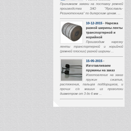
Принимаем заявки на поставку ремней
производства ЗАО "Ярославль-
Резинотехника" по дилерским ценам. ...
10-12-2015
- Нарезка
разной ширины ленты
транспортерной и
норийной
Производим нарезку
ленты транспортерной и норийной
(ремней плоских) разной ширины ...
15-05-2015
-
Изготавливаем
пружины на заказ
Изготовление на заказ
пружин сжатия,
растяжения, пальцев подборщиков, и
прочих с/х машин из проволоки
диаметром от 3 до 6 мм ...
01-03-2015
-
Производство
транспортеров
наклонной камеры
Начали производство
транспортеров наклонной камеры (ТНК)