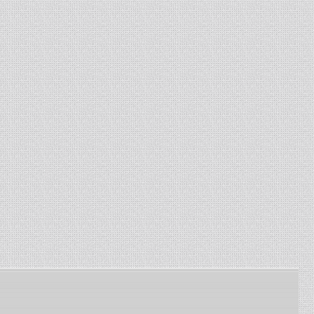
комбайнов Енисей, Нива. ...
13-01-2024
-
Изготовление сетки
рабица
Изготавливаем сетку
рабица под заказ по
заданным размерам ...