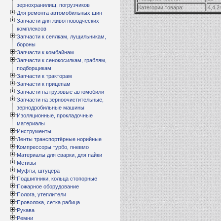
зернохранилищ, погрузчиков
Категории товара:
4,4.2
Для ремонта автомобильных шин
Запчасти для животноводческих
комплексов
Запчасти к сеялкам, лущильникам,
бороны
Запчасти к комбайнам
Запчасти к сенокосилкам, граблям,
подборщикам
Запчасти к тракторам
Запчасти к прицепам
Запчасти на грузовые автомобили
Запчасти на зерноочистительные,
зернодробильные машины
Изоляционные, прокладочные
материалы
Инструменты
Ленты транспортёрные норийные
Компрессоры турбо, пневмо
Материалы для сварки, для пайки
Метизы
Муфты, штуцера
Подшипники, кольца стопорные
Пожарное оборудование
Полога, утеплители
Проволока, сетка рабица
Рукава
Ремни