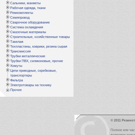
Сальники, манжеты
Рабочая одежда, ткани
Ремкомплекты
Семяпровод
Сварочное оборудование
Система охлаждения
Смазочные материалы
Строительные, хозяйственные товары
Такелаж
Техпластины, коврики, резина сырая
Трансмиссия
Трубки металлические
Трубки ПВХ, силиконовые, прочие
Хомуты
Цепи приводные, скребковые,
транспортеры
Фильтра
Электротовары на технику
Прочее
© 2011 Резинот
Полное или час
возможно толь