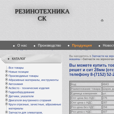
РЕЗИНОТЕХНИКА
СК
О нас
Производство
Продукция
Новос
Главная
>
Продукция
>
Запчасти на зерноочистительные, зернодробильные машины
Вы находитесь в
Запчасти на зер
КАТАЛОГ
машины
->
Запчасти на зернооч
Вы можете купить то
Все товары
решет и сит 28мм (отс
Новые позиции
телефону 8-(7152) 52-
Производимые товары
Абразивные материалы, инструменты
Автохимия
Код:
4843
Асбесто - технические изделия
Наименование товара:
Шарик дл
Гидрооборудование
Единица измерения:
шт.
Датчики, указатели
Опт цена без НДС:
275
Двигателя внутреннего сгорания
Опт цена с НДС:
287
Круги отрезные, зачистные, абразивные
Роз цена без НДС:
294
материалы
Роз цена с НДС:
307
Запчасти для элеваторов,