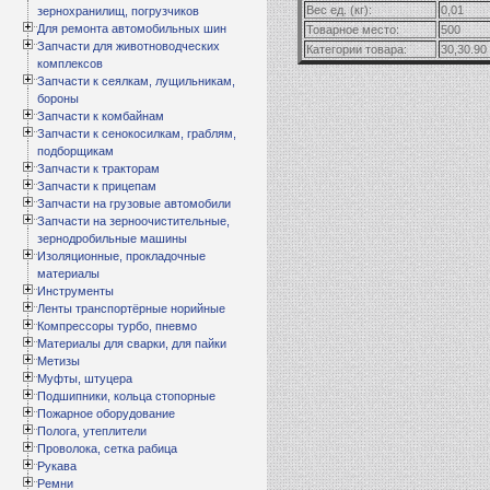
Вес ед. (кг):
0,01
зернохранилищ, погрузчиков
Для ремонта автомобильных шин
Товарное место:
500
Запчасти для животноводческих
Категории товара:
30,30.90
комплексов
Запчасти к сеялкам, лущильникам,
бороны
Запчасти к комбайнам
Запчасти к сенокосилкам, граблям,
подборщикам
Запчасти к тракторам
Запчасти к прицепам
Запчасти на грузовые автомобили
Запчасти на зерноочистительные,
зернодробильные машины
Изоляционные, прокладочные
материалы
Инструменты
Ленты транспортёрные норийные
Компрессоры турбо, пневмо
Материалы для сварки, для пайки
Метизы
Муфты, штуцера
Подшипники, кольца стопорные
Пожарное оборудование
Полога, утеплители
Проволока, сетка рабица
Рукава
Ремни