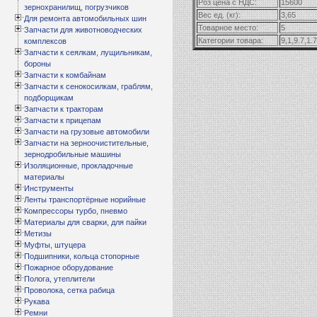
Роз цена с НДС:
15600
зернохранилищ, погрузчиков
Вес ед. (кг):
3,65
Для ремонта автомобильных шин
Товарное место:
5
Запчасти для животноводческих
Категории товара:
9,1,9.7,1.7
комплексов
Запчасти к сеялкам, лущильникам,
бороны
Запчасти к комбайнам
Запчасти к сенокосилкам, граблям,
подборщикам
Запчасти к тракторам
Запчасти к прицепам
Запчасти на грузовые автомобили
Запчасти на зерноочистительные,
зернодробильные машины
Изоляционные, прокладочные
материалы
Инструменты
Ленты транспортёрные норийные
Компрессоры турбо, пневмо
Материалы для сварки, для пайки
Метизы
Муфты, штуцера
Подшипники, кольца стопорные
Пожарное оборудование
Полога, утеплители
Проволока, сетка рабица
Рукава
Ремни