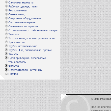
Сальники, манжеты
Рабочая одежда, ткани
Ремкомплекты
Семяпровод
Сварочное оборудование
Система охлаждения
Смазочные материалы
Строительные, хозяйственные товары
Такелаж
Техпластины, коврики, резина сырая
Трансмиссия
Трубки металлические
Трубки ПВХ, силиконовые, прочие
Хомуты
Цепи приводные, скребковые,
транспортеры
Фильтра
Электротовары на технику
Прочее
© 2011 Резинот
Полное или час
возможно толь