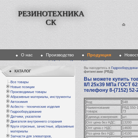
РЕЗИНОТЕХНИКА
СК
О нас
Производство
Продукция
Новос
Главная
>
Продукция
>
Гидрооборудование
>
Рукава высокого давл
Вы находитесь в
Гидрооборудова
КАТАЛОГ
фитингами (РВД)
Вы можете купить тов
Все товары
IIЛ 25х39 МПа ГОСТ 62
Новые позиции
телефону 8-(7152) 52-
Производимые товары
Абразивные материалы, инструменты
Автохимия
Код:
548
Асбесто - технические изделия
Наименование
РВД S50-1
товара:
73
Гидрооборудование
Датчики, указатели
Единица измерения:
шт.
Двигателя внутреннего сгорания
Опт цена без НДС:
13200
Круги отрезные, зачистные, абразивные
Опт цена с НДС:
14600
материалы
Роз цена без НДС:
14100
Запчасти для элеваторов,