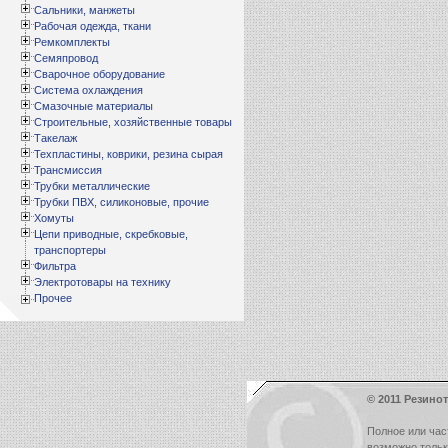
Сальники, манжеты
Рабочая одежда, ткани
Ремкомплекты
Семяпровод
Сварочное оборудование
Система охлаждения
Смазочные материалы
Строительные, хозяйственные товары
Такелаж
Техпластины, коврики, резина сырая
Трансмиссия
Трубки металлические
Трубки ПВХ, силиконовые, прочие
Хомуты
Цепи приводные, скребковые,
транспортеры
Фильтра
Электротовары на технику
Прочее
© 2011 Резинот
Полное или час
возможно толь