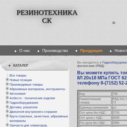
РЕЗИНОТЕХНИКА
СК
О нас
Производство
Продукция
Новос
Главная
>
Продукция
>
Гидрооборудование
>
Рукава высокого давл
Вы находитесь в
Гидрооборудова
КАТАЛОГ
фитингами (РВД)
Вы можете купить тов
Все товары
IIЛ 20х18 МПа ГОСТ 62
Новые позиции
телефону 8-(7152) 52-
Производимые товары
Абразивные материалы, инструменты
Автохимия
Код:
795
Асбесто - технические изделия
Наименование
РВД S41-0
товара:
73
Гидрооборудование
Датчики, указатели
Единица измерения:
шт.
Двигателя внутреннего сгорания
Опт цена без НДС:
3720
Круги отрезные, зачистные, абразивные
Опт цена с НДС:
4090
материалы
Роз цена без НДС:
3980
Запчасти для элеваторов,