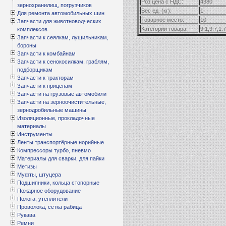
Роз цена с НДС:
4380
зернохранилищ, погрузчиков
Вес ед. (кг):
1
Для ремонта автомобильных шин
Товарное место:
10
Запчасти для животноводческих
Категории товара:
9,1,9.7,1.7
комплексов
Запчасти к сеялкам, лущильникам,
бороны
Запчасти к комбайнам
Запчасти к сенокосилкам, граблям,
подборщикам
Запчасти к тракторам
Запчасти к прицепам
Запчасти на грузовые автомобили
Запчасти на зерноочистительные,
зернодробильные машины
Изоляционные, прокладочные
материалы
Инструменты
Ленты транспортёрные норийные
Компрессоры турбо, пневмо
Материалы для сварки, для пайки
Метизы
Муфты, штуцера
Подшипники, кольца стопорные
Пожарное оборудование
Полога, утеплители
Проволока, сетка рабица
Рукава
Ремни