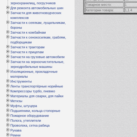
зернохранилищ, погрузчиков
Товарное место:
1
Для ремонта автомобильных шин
Категории товара:
1,1.4
Запчасти для животноводческих
комплексов
Запчасти к сеялкам, лущильникам,
бороны
Запчасти к комбайнам
Запчасти к сенокосилкам, граблям,
подборщикам
Запчасти к тракторам
Запчасти к прицепам
Запчасти на грузовые автомобили
Запчасти на зерноочистительные,
зернодробильные машины
Изоляционные, прокладочные
материалы
Инструменты
Ленты транспортёрные норийные
Компрессоры турбо, пневмо
Материалы для сварки, для пайки
Метизы
Муфты, штуцера
Подшипники, кольца стопорные
Пожарное оборудование
Полога, утеплители
Проволока, сетка рабица
Рукава
Ремни