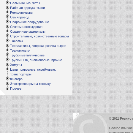
Сальники, манжеты
Рабочая одежда, ткани
Ремкомплекты
Семяпровод
Сварочное оборудование
Система охлаждения
Смазочные материалы
Строительные, хозяйственные товары
Такелаж
Техпластины, коврики, резина сырая
Трансмиссия
Трубки металлические
Трубки ПВХ, силиконовые, прочие
Хомуты
Цепи приводные, скребковые,
транспортеры
Фильтра
Электротовары на технику
Прочее
© 2011 Резинот
Полное или час
возможно толь