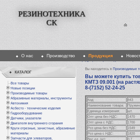
РЕЗИНОТЕХНИКА
СК
О нас
Производство
Продукция
Новос
Главная
>
Продукция
>
Производимые товары
Вы находитесь в
Производимые т
КАТАЛОГ
Вы можете купить то
КМТЗ 09.001 (на раст
Все товары
8-(7152) 52-24-25
Новые позиции
Производимые товары
Абразивные материалы, инструменты
Код:
843
Автохимия
Наименование товара:
Пружина
Асбесто - технические изделия
Единица измерения:
шт.
Гидрооборудование
Опт цена без НДС:
1470
Датчики, указатели
Опт цена с НДС:
1700
Двигателя внутреннего сгорания
Роз цена без НДС:
1549
Круги отрезные, зачистные, абразивные
материалы
Роз цена с НДС:
1820
Запчасти для элеваторов,
Вес ед. (кг):
0,7